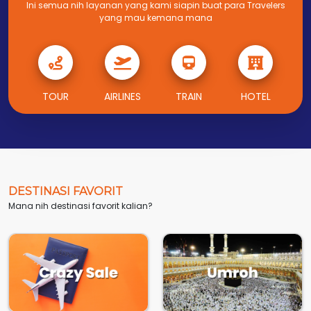
Ini semua nih layanan yang kami siapin buat para Travelers
yang mau kemana mana
TOUR
AIRLINES
TRAIN
HOTEL
DESTINASI FAVORIT
Mana nih destinasi favorit kalian?