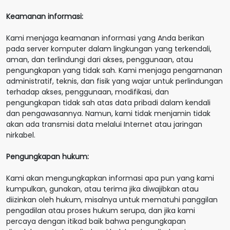
Keamanan informasi:
Kami menjaga keamanan informasi yang Anda berikan
pada server komputer dalam lingkungan yang terkendali,
aman, dan terlindungi dari akses, penggunaan, atau
pengungkapan yang tidak sah. Kami menjaga pengamanan
administratif, teknis, dan fisik yang wajar untuk perlindungan
terhadap akses, penggunaan, modifikasi, dan
pengungkapan tidak sah atas data pribadi dalam kendali
dan pengawasannya. Namun, kami tidak menjamin tidak
akan ada transmisi data melalui Internet atau jaringan
nirkabel.
Pengungkapan hukum:
Kami akan mengungkapkan informasi apa pun yang kami
kumpulkan, gunakan, atau terima jika diwajibkan atau
diizinkan oleh hukum, misalnya untuk mematuhi panggilan
pengadilan atau proses hukum serupa, dan jika kami
percaya dengan itikad baik bahwa pengungkapan