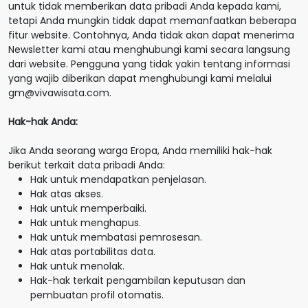
untuk tidak memberikan data pribadi Anda kepada kami,
tetapi Anda mungkin tidak dapat memanfaatkan beberapa
fitur website. Contohnya, Anda tidak akan dapat menerima
Newsletter kami atau menghubungi kami secara langsung
dari website. Pengguna yang tidak yakin tentang informasi
yang wajib diberikan dapat menghubungi kami melalui
gm@vivawisata.com
.
Hak-hak Anda:
Jika Anda seorang warga Eropa, Anda memiliki hak-hak
berikut terkait data pribadi Anda:
Hak untuk mendapatkan penjelasan.
Hak atas akses.
Hak untuk memperbaiki.
Hak untuk menghapus.
Hak untuk membatasi pemrosesan.
Hak atas portabilitas data.
Hak untuk menolak.
Hak-hak terkait pengambilan keputusan dan
pembuatan profil otomatis.