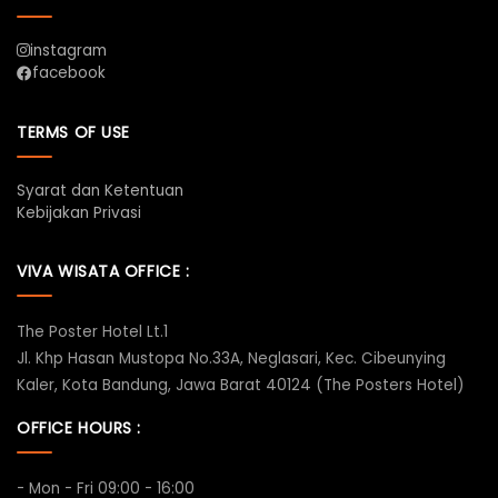
instagram
facebook
TERMS OF USE
Syarat dan Ketentuan
Kebijakan Privasi
VIVA WISATA OFFICE :
The Poster Hotel Lt.1
Jl. Khp Hasan Mustopa No.33A, Neglasari, Kec. Cibeunying
Kaler, Kota Bandung, Jawa Barat 40124 (The Posters Hotel)
OFFICE HOURS :
- Mon - Fri 09:00 - 16:00