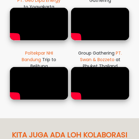
PT. Geo Dipa Energy
Gathering
to Yogyakarta
Poltekpar NHI
Group Gathering
PT.
Bandung
Trip to
Swan & Bozzeto
at
Belitung
Phuket Thailand
KITA JUGA ADA LOH KOLABORASI