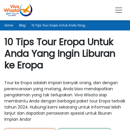
Home
Blog
10 Tips Tour Eropa Untuk Anda Yang Ingin Liburan Ke Eropa
10 Tips Tour Eropa Untuk
Anda Yang Ingin Liburan
ke Eropa
Tour ke Eropa adalah impian banyak orang, dan dengan
perencanaan yang matang, Anda bisa mendapatkan
pengalaman yang tak terlupakan. Viva Wisata siap
membantu Anda dengan berbagai paket tour Eropa terbaik
tahun 2024. Hubungi kami sekarang untuk informasi lebih
lanjut dan dapatkan penawaran spesial untuk liburan
impian Anda!