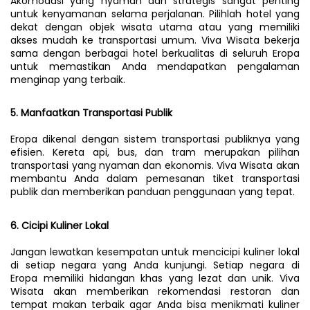
Akomodasi yang nyaman dan strategis sangat penting 
untuk kenyamanan selama perjalanan. Pilihlah hotel yang 
dekat dengan objek wisata utama atau yang memiliki 
akses mudah ke transportasi umum. Viva Wisata bekerja 
sama dengan berbagai hotel berkualitas di seluruh Eropa 
untuk memastikan Anda mendapatkan pengalaman 
menginap yang terbaik.
5. Manfaatkan Transportasi Publik
Eropa dikenal dengan sistem transportasi publiknya yang 
efisien. Kereta api, bus, dan tram merupakan pilihan 
transportasi yang nyaman dan ekonomis. Viva Wisata akan 
membantu Anda dalam pemesanan tiket transportasi 
publik dan memberikan panduan penggunaan yang tepat.
6. Cicipi Kuliner Lokal
Jangan lewatkan kesempatan untuk mencicipi kuliner lokal 
di setiap negara yang Anda kunjungi. Setiap negara di 
Eropa memiliki hidangan khas yang lezat dan unik. Viva 
Wisata akan memberikan rekomendasi restoran dan 
tempat makan terbaik agar Anda bisa menikmati kuliner 