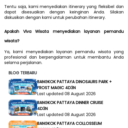
Tentu saja, kami menyediakan itinerary yang fleksibel dan 
dapat disesuaikan dengan keinginan Anda. Silakan 
diskusikan dengan kami untuk perubahan itinerary.
Apakah Viva Wisata menyediakan layanan pemandu 
wisata?
Ya, kami menyediakan layanan pemandu wisata yang 
profesional dan berpengalaman untuk membantu Anda 
selama perjalanan.
BLOG TERBARU
BANGKOK PATTAYA DINOSAURS PARK +
FROST MAGIC 4D3N
Last updated 08 August 2026
BANGKOK PATTAYA DINNER CRUISE
4D3N
Last updated 08 August 2026
BANGKOK PATTAYA COLLOSSEUM