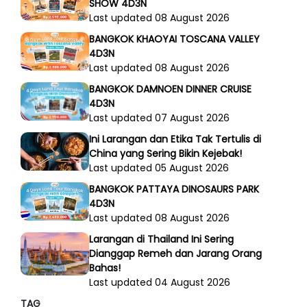
SHOW 4D3N
Last updated 08 August 2026
BANGKOK KHAOYAI TOSCANA VALLEY
4D3N
Last updated 08 August 2026
BANGKOK DAMNOEN DINNER CRUISE
4D3N
Last updated 07 August 2026
Ini Larangan dan Etika Tak Tertulis di
China yang Sering Bikin Kejebak!
Last updated 05 August 2026
BANGKOK PATTAYA DINOSAURS PARK
4D3N
Last updated 08 August 2026
Larangan di Thailand Ini Sering
Dianggap Remeh dan Jarang Orang
Bahas!
Last updated 04 August 2026
TAG