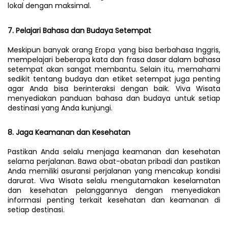
lokal dengan maksimal.
7. Pelajari Bahasa dan Budaya Setempat
Meskipun banyak orang Eropa yang bisa berbahasa Inggris, 
mempelajari beberapa kata dan frasa dasar dalam bahasa 
setempat akan sangat membantu. Selain itu, memahami 
sedikit tentang budaya dan etiket setempat juga penting 
agar Anda bisa berinteraksi dengan baik. Viva Wisata 
menyediakan panduan bahasa dan budaya untuk setiap 
destinasi yang Anda kunjungi.
8. Jaga Keamanan dan Kesehatan
Pastikan Anda selalu menjaga keamanan dan kesehatan 
selama perjalanan. Bawa obat-obatan pribadi dan pastikan 
Anda memiliki asuransi perjalanan yang mencakup kondisi 
darurat. Viva Wisata selalu mengutamakan keselamatan 
dan kesehatan pelanggannya dengan menyediakan 
informasi penting terkait kesehatan dan keamanan di 
setiap destinasi.