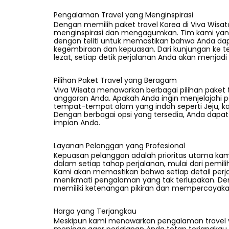
Pengalaman Travel yang Menginspirasi
Dengan memilih paket travel Korea di Viva Wis
menginspirasi dan mengagumkan. Tim kami yang
dengan teliti untuk memastikan bahwa Anda d
kegembiraan dan kepuasan. Dari kunjungan ke t
lezat, setiap detik perjalanan Anda akan menjadi 
Pilihan Paket Travel yang Beragam
Viva Wisata menawarkan berbagai pilihan paket 
anggaran Anda. Apakah Anda ingin menjelajahi 
tempat-tempat alam yang indah seperti Jeju, ka
Dengan berbagai opsi yang tersedia, Anda dap
impian Anda.
Layanan Pelanggan yang Profesional
Kepuasan pelanggan adalah prioritas utama ka
dalam setiap tahap perjalanan, mulai dari pemili
Kami akan memastikan bahwa setiap detail perja
menikmati pengalaman yang tak terlupakan. Den
memiliki ketenangan pikiran dan mempercayaka
Harga yang Terjangkau
Meskipun kami menawarkan pengalaman trave