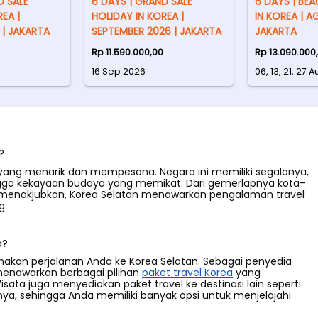
D SALE
6 DAYS | GRAND SALE
6 DAYS | BEA
EA |
HOLIDAY IN KOREA |
IN KOREA | A
| JAKARTA
SEPTEMBER 2026 | JAKARTA
JAKARTA
Rp 11.590.000,00
Rp 13.090.000
16 Sep 2026
06, 13, 21, 27
?
l yang menarik dan mempesona. Negara ini memiliki segalanya,
ngga kekayaan budaya yang memikat. Dari gemerlapnya kota-
 menakjubkan, Korea Selatan menawarkan pengalaman travel
g.
a?
nakan perjalanan Anda ke Korea Selatan. Sebagai penyedia
menawarkan berbagai pilihan
paket travel Korea
yang
sata juga menyediakan paket travel ke destinasi lain seperti
innya, sehingga Anda memiliki banyak opsi untuk menjelajahi