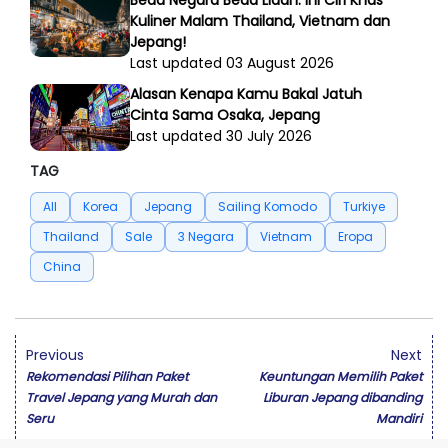
Beda Negara Beda Lidah: Ini Ciri Khas
Kuliner Malam Thailand, Vietnam dan
Jepang!
Last updated 03 August 2026
Alasan Kenapa Kamu Bakal Jatuh
Cinta Sama Osaka, Jepang
Last updated 30 July 2026
TAG
All
Korea
Jepang
Sailing Komodo
Turkiye
Thailand
Sale
3 Negara
Vietnam
Eropa
China
Previous
Next
Rekomendasi Pilihan Paket
Keuntungan Memilih Paket
Travel Jepang yang Murah dan
Liburan Jepang dibanding
Seru
Mandiri