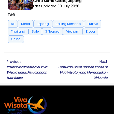
Cinta Sama Osaka, Jepang
Last updated 30 July 2026
TAG
All
Korea
Jepang
Sailing Komodo
Turkiye
Thailand
Sale
3 Negara
Vietnam
Eropa
China
Previous
Next
Paket Wisata Korea di Viva
Temukan Paket Liburan Korea di
Wisata untuk Petualangan
Viva Wisata yang Memanjakan
Luar Biasa
Diri Anda