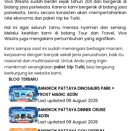
Viva Wisata sudah berdiri sejak tahun 2011 dan bergerak di 
bidang jasa pariwisata. Karena kami bergerak di bidang jasa 
pariwisata, tentu secara konsisten akan mempertahankan 
nilai ekonomis dari 
paket trip ke Turki
.
Hal ini agar seluruh tamu merasa nyaman dan senang. 
Melalui keahlian kami di bidang Tour dan Travel, Viva 
Wisata juga mengalami pertumbuhan yang signifikan. 
Kami sampai saat ini sudah menangani berbagai macam
kerjasama dengan banyak sekali jenis perusahaan, baik itu
nasional dan multinasional. Untuk Anda yang ingin
menikmati serangkaian
paket trip Turki,
bisa langsung
berkunjung ke website kami.
BLOG TERBARU
BANGKOK PATTAYA DINOSAURS PARK +
FROST MAGIC 4D3N
Last updated 08 August 2026
BANGKOK PATTAYA DINNER CRUISE
4D3N
Last updated 08 August 2026
BANGKOK PATTAYA COLLOSSEUM