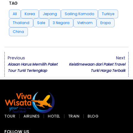
TAG
All
Korea
Jepang
Sailing Komodo
Turkiye
Thailand
Sale
3 Negara
Vietnam
Eropa
China
Previous
Next
Alasan Harus Memilih Paket
Keistimewaan dari Paket Travel
Tour Turki Terlengkap
Turki Harga Terbaik
TOUR
AIRLINES
HOTEL
TRAIN
BLOG
FOLLOW US