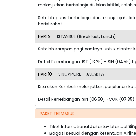
melanjutkan
berbelanja di Jalan Istiklal
, salah 
Setelah puas berbelanja dan menjelajah, ki
beristirahat.
HARI
9
ISTANBUL (Breakfast, Lunch)
Setelah sarapan pagi, saatnya untuk diantar k
Detail Penerbangan:
IST (13.25) - SIN (04.55) 
HARI
10
SINGAPORE - JAKARTA
Kita akan Kembali melanjutkan perjalanan ke 
Detail Penerbangan:
SIN (06.50) -CGK (07.35)
PAKET TERMASUK
Tiket International Jakarta-Istanbul
Sin
Bagasi sesuai dengan ketentuan Airlin