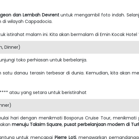
igeon dan Lembah Devrent
untuk mengambil foto indah. Selan
 di wilayah Cappadocia.
ntuk istirahat malam ini. Kita akan bermalam di Emin Kocak Hotel *
, Dinner)
unjungi toko perhiasan untuk berbelanja.
ah satu danau terasin terbesar di dunia. Kemudian, kita akan 
**** atau yang setara untuk beristirahat
inner)
emulai hari dengan menikmati Bosporus Cruise Tour, menikmat
a akan
menuju Taksim Square
,
pusat perbelanjaan modern di Turk
gantung untuk mencapai
Pierre Loti
, menawarkan pemandangan 