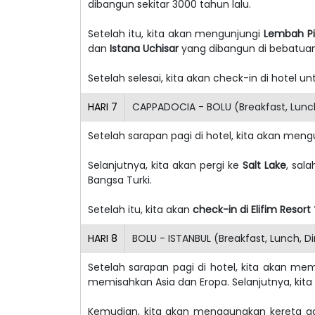
dibangun sekitar 3000 tahun lalu.
Setelah itu, kita akan mengunjungi
Lembah P
dan
Istana Uchisar
yang dibangun di bebatuan
Setelah selesai, kita akan check-in di hotel u
HARI
7
CAPPADOCIA - BOLU (Breakfast, Lunch
Setelah sarapan pagi di hotel, kita akan meng
Selanjutnya, kita akan pergi ke
Salt Lake
, sal
Bangsa Turki.
Setelah itu, kita akan
check-in di Elifim Resort
HARI
8
BOLU - ISTANBUL (Breakfast, Lunch, D
Setelah sarapan pagi di hotel, kita akan m
memisahkan Asia dan Eropa. Selanjutnya, kit
Kemudian, kita akan menggunakan kereta 