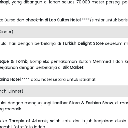
pkapi
, yang dibangun di lahan seluas 70.000 meter persegi p
 ke Bursa dan
check-in di Leo Suites Hotel
****/similar untuk beris
Dinner)
ulai hari dengan berbelanja di
Turkish Delight Store
sebelum m
sque & Tomb
, kompleks pemakaman Sultan Mehmed I dan k
perjalanan dengan berbelanja di
Silk Market
.
arina Hotel
**** atau hotel setara untuk istirahat.
nch, Dinner)
memulai dengan mengunjungi
Leather Store & Fashion Show
, di m
g menarik.
an ke
Temple of Artemis
, salah satu dari tujuh keajaiban duni
ambil foto-foto indah.