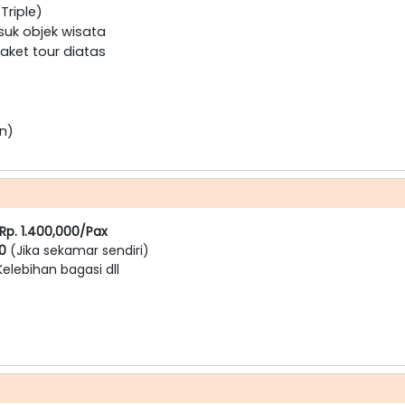
Triple)
suk objek wisata
ket tour diatas
n)
Rp. 1.400,000/Pax
00
(Jika sekamar sendiri)
 Kelebihan bagasi dll