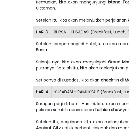
Kemudian, kita akan mengunjungi
Istana To
Ottoman.
Setelah itu, kita akan melanjutkan perjalanan
HARI
3
BURSA – KUSADASI (Breakfast, Lunch, 
Setelah sarapan pagi di hotel, kita akan mem
Bursa.
Selanjutnya, kita akan menjelajahi
Green Mo
putranya.
Setelah itu, kita akan melanjutkan 
Setibanya di Kusadasi, kita akan
check-in di M
HARI
4
KUSADASI - PAMUKKALE (Breakfast, Lu
Sarapan pagi di hotel. Hari ini, kita akan 
pakaian sambil menyaksikan
fashion show
yan
Setelah itu, perjalanan kita akan melanjutk
Ancient City
untuk berhenti sejenak dan meng