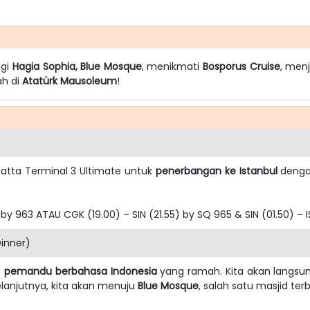
ngi
Hagia Sophia,
Blue Mosque
, menikmati
Bosporus Cruise
, men
ah di
Atatürk Mausoleum
!
Hatta Terminal 3 Ultimate untuk
penerbangan ke Istanbul
dengan
 by 963 ATAU CGK (19.00) – SIN (21.55) by SQ 965 & SIN (01.50) – 
Dinner)
h
pemandu berbahasa Indonesia
yang ramah. Kita akan langs
elanjutnya, kita akan menuju
Blue Mosque
, salah satu masjid te