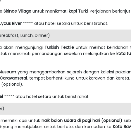
ke
Sirince Village
untuk menikmati
kopi Turki
. Perjalanan berlanju
 Lycus River
***** atau hotel setara untuk beristirahat.
eakfast, Lunch, Dinner)
ita akan mengunjungi
Turkish Textile
untuk melihat keindahan tek
tuk menikmati pemandangan sebelum melanjutkan ke
kota tu
 Museum
yang menggambarkan sejarah dengan koleksi pakaian d
 Caravanserai
, tempat berhenti kuno untuk karavan dan kereta. D
 (opsional).
el
***** atau hotel setara untuk beristirahat.
er)
 memiliki opsi untuk
naik balon udara di pagi hari (opsional)
seb
e
yang menakjubkan untuk berfoto, dan kemudian ke
Kota Ba