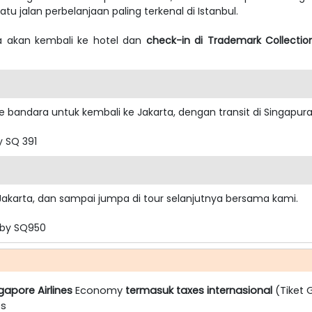
satu jalan perbelanjaan paling terkenal di Istanbul.
ta akan kembali ke hotel dan
check-in di Trademark Collect
e bandara untuk kembali ke Jakarta, dengan transit di Singapura
by SQ 391
Jakarta, dan sampai jumpa di tour selanjutnya bersama kami.
 by SQ950
gapore Airlines
Economy
termasuk taxes internasional
(Tiket 
es