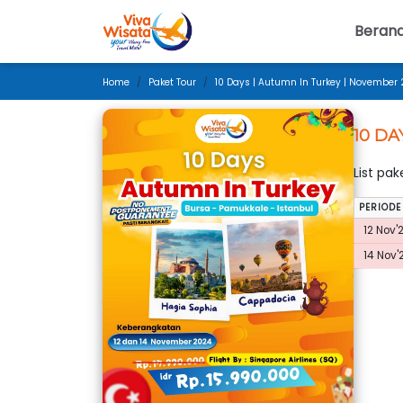
Beran
Home
Paket Tour
10 Days | Autumn In Turkey | November
10 DA
List pa
PERIODE
12 Nov'
14 Nov'