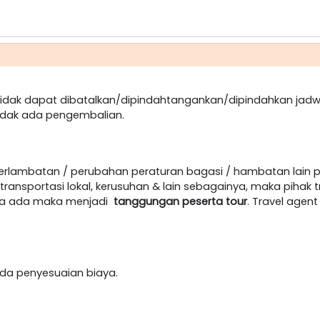
dak dapat dibatalkan/dipindahtangankan/dipindahkan jadw
idak ada pengembalian.
terlambatan / perubahan peraturan bagasi / hambatan lain 
ansportasi lokal, kerusuhan & lain sebagainya, maka pihak t
jika ada maka menjadi
tanggungan peserta tour
. Travel age
h ada penyesuaian biaya.