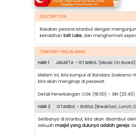
DESCRIPTION
Rasakan pesona Istanbul dengan mengunju
keindahan
Salt Lake
, dan menghormati sejar
ITINERARY PERJALANAN
HARI
1
JAKARTA – ISTANBUL (Meals On Board)
Malam ini, kita kumpul di Bandara Soekarno-
kita akan menginap di pesawat.
Detail Penerbangan:
CGK (18.00) – SIN (20.45)
HARI
2
ISTANBUL – BURSA (Breakfast, Lunch, 
Setibanya di Istanbul, kita akan disambut ole
sebuah
masjid yang dulunya adalah gereja
. S