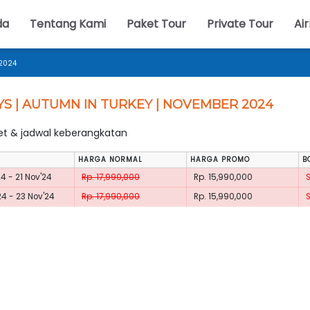
da
Tentang Kami
Paket Tour
Private Tour
Air
 2024
YS | AUTUMN IN TURKEY | NOVEMBER 2024
ket & jadwal keberangkatan
HARGA NORMAL
HARGA PROMO
B
24 - 21 Nov'24
Rp. 17,990,000
Rp. 15,990,000
24 - 23 Nov'24
Rp. 17,990,000
Rp. 15,990,000