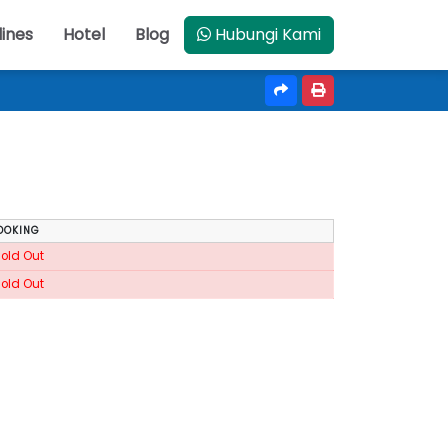
lines
Hotel
Blog
Hubungi Kami
OOKING
Sold Out
Sold Out