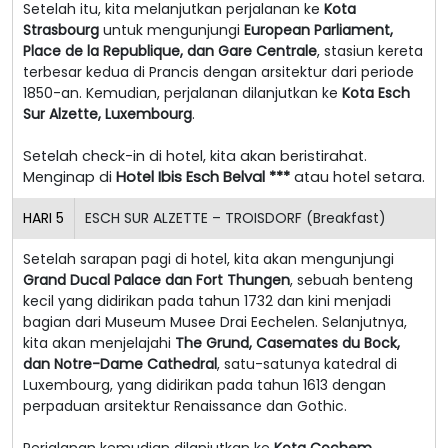
Setelah itu, kita melanjutkan perjalanan ke
Kota
Strasbourg
untuk mengunjungi
European Parliament,
Place de la Republique, dan Gare Centrale
, stasiun kereta
terbesar kedua di Prancis dengan arsitektur dari periode
1850-an. Kemudian, perjalanan dilanjutkan ke
Kota Esch
Sur Alzette, Luxembourg
.
Setelah check-in di hotel, kita akan beristirahat.
Menginap di
Hotel Ibis Esch Belval ***
atau hotel setara.
HARI
5
ESCH SUR ALZETTE – TROISDORF (Breakfast)
Setelah sarapan pagi di hotel, kita akan mengunjungi
Grand Ducal Palace dan Fort Thungen
, sebuah benteng
kecil yang didirikan pada tahun 1732 dan kini menjadi
bagian dari Museum Musee Drai Eechelen. Selanjutnya,
kita akan menjelajahi
The Grund, Casemates du Bock,
dan Notre-Dame Cathedral
, satu-satunya katedral di
Luxembourg, yang didirikan pada tahun 1613 dengan
perpaduan arsitektur Renaissance dan Gothic.
Perjalanan kemudian dilanjutkan ke
Kota Cochem,