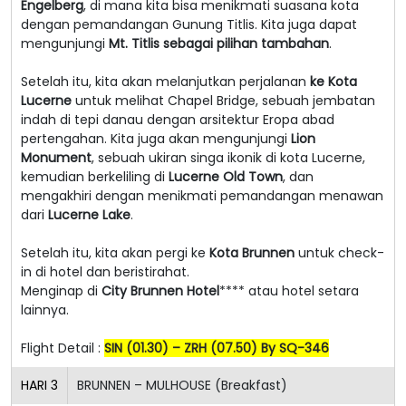
Engelberg
, di mana kita bisa menikmati suasana kota
dengan pemandangan Gunung Titlis. Kita juga dapat
mengunjungi
Mt. Titlis sebagai pilihan tambahan
.
Setelah itu, kita akan melanjutkan perjalanan
ke Kota
Lucerne
untuk melihat Chapel Bridge, sebuah jembatan
indah di tepi danau dengan arsitektur Eropa abad
pertengahan. Kita juga akan mengunjungi
Lion
Monument
, sebuah ukiran singa ikonik di kota Lucerne,
kemudian berkeliling di
Lucerne Old Town
, dan
mengakhiri dengan menikmati pemandangan menawan
dari
Lucerne Lake
.
Setelah itu, kita akan pergi ke
Kota Brunnen
untuk check-
in di hotel dan beristirahat.
Menginap di
City Brunnen Hotel
**** atau hotel setara
lainnya.
Flight Detail :
SIN (01.30) – ZRH (07.50) By SQ-346
HARI
3
BRUNNEN – MULHOUSE (Breakfast)