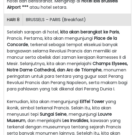
hotel dan beristirahat. Menginap di
Hotel Ibis Brussels
Airport ***
atau hotel setara.
HARI
8
BRUSSELS – PARIS (Breakfast)
Setelah sarapan di hotel,
kita akan berangkat ke Paris
,
Prancis. Pertama, kita akan mengunjungi
Place de la
Concorde
, terkenal sebagai tempat eksekusi banyak
bangsawan selama Revolusi Prancis dan memiliki air
mancur serta obelisk dari zaman kerajaan Ramesses II di
Mesir. Selanjutnya, kita akan menjelajahi
Champs Elysees,
Notre Dame Cathedral, dan Arc de Triomphe
, monumen
peringatan untuk para tentara yang gugur saat Perang
Revolusi Prancis dan Perang Napoleon, serta makam bagi
para pahlawan yang tak dikenal dari Perang Dunia I.
Kemudian, kita akan mengunjungi
Eiffel Tower
yang
ikonik, simbol terkenal Prancis. Selain itu, kita akan
menyusuri tepi
Sungai Seine
, mengunjungi
Louvre
Museum
, dan menjelajahi
Les Invalides
, kawasan yang
terkenal dengan museumnya tentang sejarah Prancis
serta banyak monumen lainnya. Setelah itu, kita akan