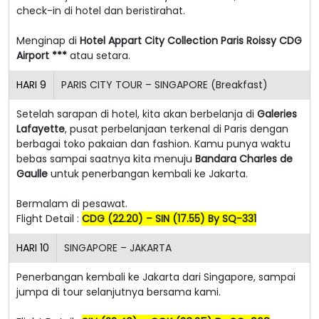
check-in di hotel dan beristirahat.
Menginap di
Hotel Appart City Collection Paris Roissy CDG
Airport ***
atau setara.
HARI
9
PARIS CITY TOUR – SINGAPORE (Breakfast)
Setelah sarapan di hotel, kita akan berbelanja di
Galeries
Lafayette
, pusat perbelanjaan terkenal di Paris dengan
berbagai toko pakaian dan fashion. Kamu punya waktu
bebas sampai saatnya kita menuju
Bandara Charles de
Gaulle
untuk penerbangan kembali ke Jakarta.
Bermalam di pesawat.
Flight Detail :
CDG (22.20) – SIN (17.55) By SQ-331
HARI
10
SINGAPORE – JAKARTA
Penerbangan kembali ke Jakarta dari Singapore, sampai
jumpa di tour selanjutnya bersama kami.