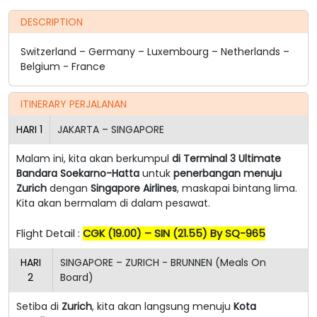
DESCRIPTION
Switzerland – Germany – Luxembourg – Netherlands –
Belgium - France
ITINERARY PERJALANAN
HARI
1
JAKARTA – SINGAPORE
Malam ini, kita akan berkumpul
di Terminal 3 Ultimate
Bandara Soekarno-Hatta
untuk
penerbangan menuju
Zurich
dengan
Singapore Airlines
, maskapai bintang lima.
Kita akan bermalam di dalam pesawat.
Flight Detail :
CGK (19.00) – SIN (21.55) By SQ-965
HARI
SINGAPORE – ZURICH - BRUNNEN (Meals On
2
Board)
Setiba di
Zurich
, kita akan langsung menuju
Kota