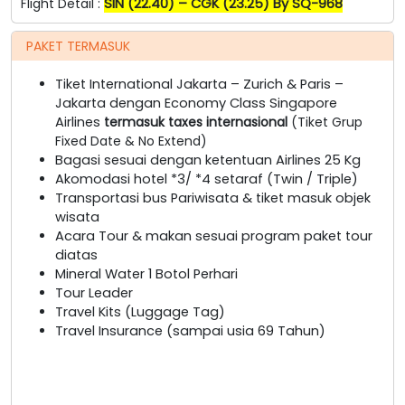
Flight Detail :
SIN (22.40) – CGK (23.25) By SQ-968
PAKET TERMASUK
Tiket International Jakarta – Zurich & Paris –
Jakarta dengan Economy Class Singapore
Airlines
termasuk taxes internasional
(Tiket Grup
Fixed Date & No Extend)
Bagasi sesuai dengan ketentuan Airlines 25 Kg
Akomodasi hotel *3/ *4 setaraf (Twin / Triple)
Transportasi bus Pariwisata & tiket masuk objek
wisata
Acara Tour & makan sesuai program paket tour
diatas
Mineral Water 1 Botol Perhari
Tour Leader
Travel Kits (Luggage Tag)
Travel Insurance (sampai usia 69 Tahun)