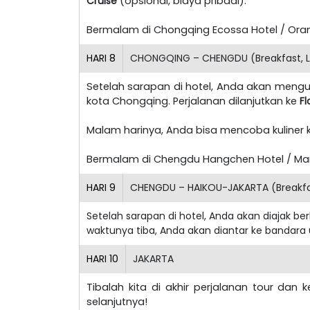
Cruise
(opsional, biaya pribadi).
Bermalam di Chongqing Ecossa Hotel / Orang
HARI
8
CHONGQING – CHENGDU (Breakfast, 
Setelah sarapan di hotel, Anda akan meng
kota Chongqing. Perjalanan dilanjutkan ke
Fl
Malam harinya, Anda bisa mencoba kuliner
Bermalam di Chengdu Hangchen Hotel / Marri
HARI
9
CHENGDU – HAIKOU-JAKARTA (Breakfa
Setelah sarapan di hotel, Anda akan diajak b
waktunya tiba, Anda akan diantar ke bandara
HARI
10
JAKARTA
Tibalah kita di akhir perjalanan tour dan
selanjutnya!