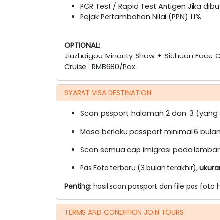
PCR Test / Rapid Test Antigen Jika dib
Pajak Pertambahan Nilai (PPN) 1.1%
OPTIONAL:
Jiuzhaigou Minority Show + Sichuan Face 
Cruise : RMB680/Pax
SYARAT VISA DESTINATION
Scan
pssport
halaman
2
dan
3
(yang
Masa
berlaku
passport
minimal
6
bula
Scan
semua
cap
imigrasi
pada
lembar
Pas
Foto
terbaru
(3
bulan
terakhir),
ukura
Penting
:
hasil
scan
passport
dan
file
pas foto
TERMS AND CONDITION JOIN TOURS