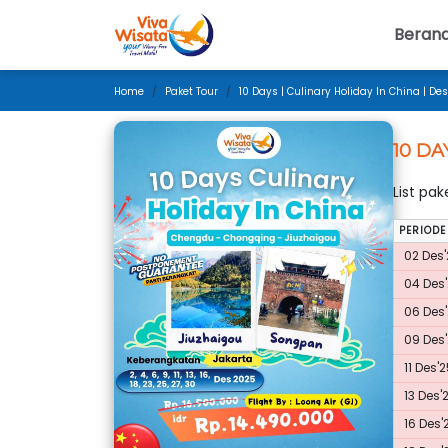
Beran
Home
Paket Tour
10 Days | Culinary Holiday In China | D
10 DA
List pa
PERIODE
02 Des'
04 Des'
06 Des'
09 Des'
11 Des'
13 Des'
16 Des'