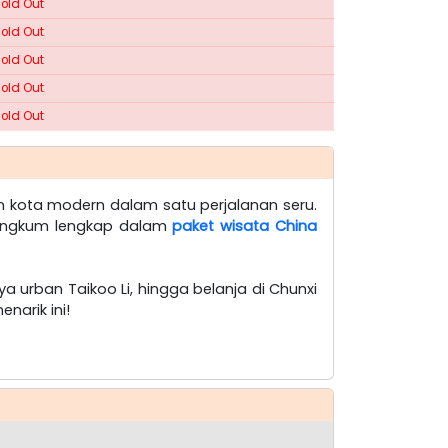
Sold Out
Sold Out
Sold Out
Sold Out
Sold Out
n kota modern dalam satu perjalanan seru.
erangkum lengkap dalam
paket wisata China
ya urban Taikoo Li, hingga belanja di Chunxi
narik ini!