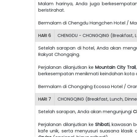
Malam harinya, Anda juga berkesempata
beristirahat.
Bermalam di Chengdu Hangchen Hotel / Marri
HARI
6
CHENGDU - CHONGQING (Breakfast, L
Setelah sarapan di hotel, Anda akan meng
Rakyat Chongqing.
Perjalanan dilanjutkan ke
Mountain City Trail
berkesempatan menikmati keindahan kota 
Bermalam di Chongqing Ecossa Hotel / Oran
HARI
7
CHONGQING (Breakfast, Lunch, Dinne
Setelah sarapan, Anda akan mengunjungi
C
Perjalanan dilanjutkan ke
Shibati
, kawasan b
kafe unik, serta menyusuri suasana klasik 