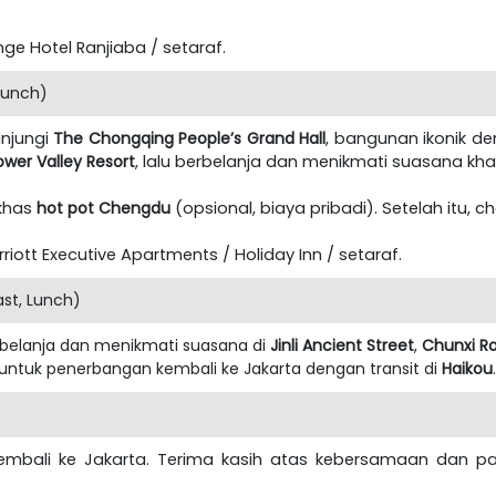
e Hotel Ranjiaba / setaraf.
Lunch)
unjungi
The Chongqing People’s Grand Hall
, bangunan ikonik d
ower Valley Resort
, lalu berbelanja dan menikmati suasana kha
 khas
hot pot Chengdu
(opsional, biaya pribadi). Setelah itu, ch
ott Executive Apartments / Holiday Inn / setaraf.
st, Lunch)
erbelanja dan menikmati suasana di
Jinli Ancient Street
,
Chunxi R
 untuk penerbangan kembali ke Jakarta dengan transit di
Haikou
.
 kembali ke Jakarta. Terima kasih atas kebersamaan dan p