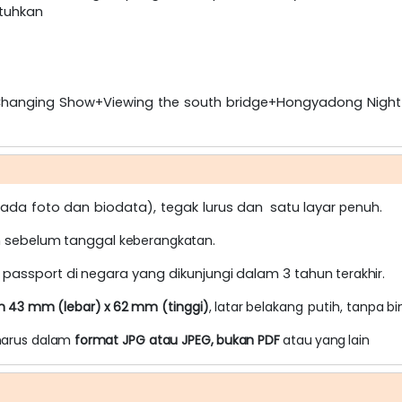
utuhkan
Changing Show+Viewing the south bridge+Hongyadong Night 
ada
foto
dan
biodata),
tegak
lurus
dan
satu
layar
penuh.
n
sebelum
tanggal
keberangkatan.
passport
di
negara
yang
dikunjungi
dalam
3
tahun
terakhir.
n
43
mm
(lebar)
x
62
mm
(tinggi)
,
latar
belakang
putih,
tanpa
bi
harus
dalam
format
JPG
atau
JPEG,
bukan
PDF
atau
yang
lain