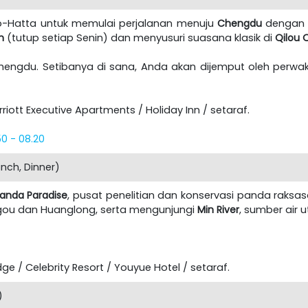
rno-Hatta untuk memulai perjalanan menuju
Chengdu
dengan t
m
(tutup setiap Senin) dan menyusuri suasana klasik di
Qilou 
hengdu. Setibanya di sana, Anda akan dijemput oleh perwa
ott Executive Apartments / Holiday Inn / setaraf.
50 - 08.20
nch, Dinner)
anda Paradise
, pusat penelitian dan konservasi panda raksas
ou dan Huanglong, serta mengunjungi
Min River
, sumber air
e / Celebrity Resort / Youyue Hotel / setaraf.
)