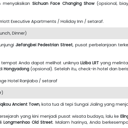
n menyaksikan
Sichuan Face Changing Show
(opsional, biay
ott Executive Apartments / Holiday Inn / setaraf.
unch, Dinner)
unjungi
Jiefangbei Pedestrian Street
, pusat perbelanjaan ter
, tempat Anda dapat melihat uniknya
Liziba LRT
yang melinta
di
Hongyadong
(opsional). Setelah itu, check-in hotel dan beris
ge Hotel Ranjiaba / setaraf
r)
iqikou Ancient Town
, kota tua di tepi Sungai Jialing yang men
ersejarah yang kini menjadi pusat wisata budaya, lalu ke
Eli
di
Longmenhao Old Street
. Malam harinya, Anda berkesemp