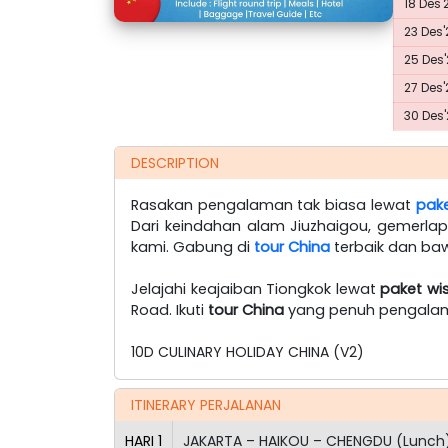
18 Des'
23 Des'
25 Des'
27 Des'
30 Des'
DESCRIPTION
Rasakan pengalaman tak biasa lewat
pake
Dari keindahan alam Jiuzhaigou, gemerla
kami. Gabung di
tour China
terbaik dan baw
Jelajahi keajaiban Tiongkok lewat
paket wi
Road. Ikuti
tour China
yang penuh pengalam
10D CULINARY HOLIDAY CHINA (V2)
ITINERARY PERJALANAN
HARI
1
JAKARTA – HAIKOU – CHENGDU (Lunch