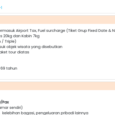
+1
rmasuk Airport Tax, Fuel surcharge (Tiket Grup Fixed Date & 
es 20kg dan Kabin 7kg
/ Triple)
asuk objek wisata yang disebutkan
ket tour diatas
 69 tahun
0/Pax
amar sendiri)
lp, kelebihan bagasi, pengeluaran pribadi lainnya