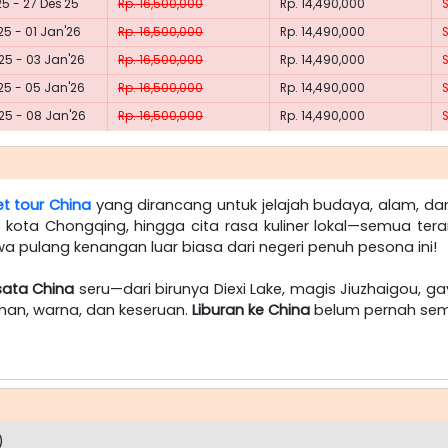
25 - 27 Des'25
Rp. 16,500,000
Rp. 14,490,000
25 - 01 Jan'26
Rp. 16,500,000
Rp. 14,490,000
25 - 03 Jan'26
Rp. 16,500,000
Rp. 14,490,000
25 - 05 Jan'26
Rp. 16,500,000
Rp. 14,490,000
25 - 08 Jan'26
Rp. 16,500,000
Rp. 14,490,000
t tour China
yang dirancang untuk jelajah budaya, alam, da
p kota Chongqing, hingga cita rasa kuliner lokal—semua t
a pulang kenangan luar biasa dari negeri penuh pesona ini!
sata China
seru—dari birunya Diexi Lake, magis Jiuzhaigou, ga
an, warna, dan keseruan.
Liburan ke China
belum pernah seme
)