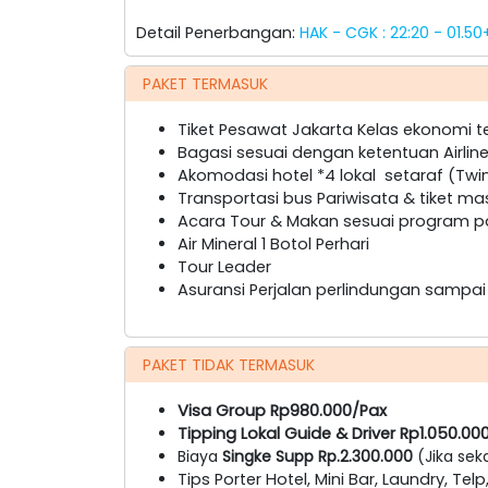
Detail Penerbangan:
HAK - CGK : 22:20 - 01.50
PAKET TERMASUK
Tiket Pesawat Jakarta Kelas ekonomi te
Bagasi sesuai dengan ketentuan Airlin
Akomodasi hotel *4 lokal setaraf (Twin 
Transportasi bus Pariwisata & tiket m
Acara Tour & Makan sesuai program pa
Air Mineral 1 Botol Perhari
Tour Leader
Asuransi Perjalan perlindungan sampai
PAKET TIDAK TERMASUK
Visa Group Rp980.000/Pax
Tipping Lokal Guide & Driver Rp1.050.00
Biaya
Singke Supp Rp.2.300.000
(Jika sek
Tips Porter Hotel, Mini Bar, Laundry, Te