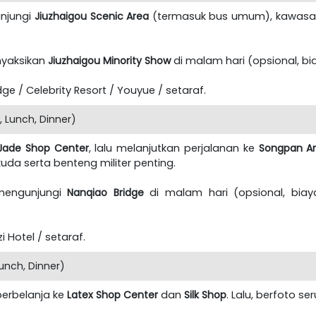
unjungi
Jiuzhaigou Scenic Area
(termasuk bus umum), kawasan
nyaksikan
Jiuzhaigou Minority Show
di malam hari (opsional, bia
e / Celebrity Resort / Youyue / setaraf.
 Lunch, Dinner)
Jade Shop Center
, lalu melanjutkan perjalanan ke
Songpan A
da serta benteng militer penting.
mengunjungi
Nanqiao Bridge
di malam hari (opsional, biaya
 Hotel / setaraf.
unch, Dinner)
berbelanja ke
Latex Shop Center
dan
Silk Shop
. Lalu, berfoto se