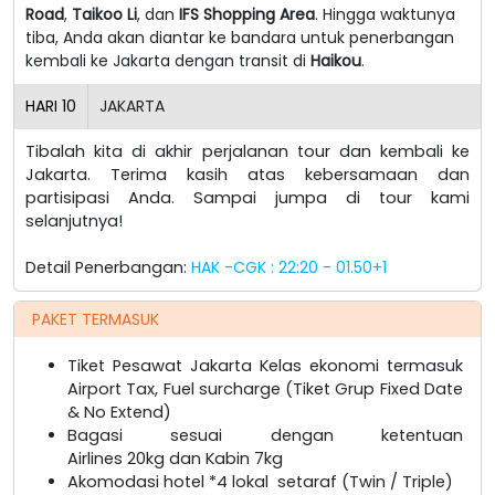
Road
,
Taikoo Li
, dan
IFS Shopping Area
. Hingga waktunya
tiba, Anda akan diantar ke bandara untuk penerbangan
kembali ke Jakarta dengan transit di
Haikou
.
HARI
10
JAKARTA
Tibalah kita di akhir perjalanan tour dan kembali ke
Jakarta. Terima kasih atas kebersamaan dan
partisipasi Anda. Sampai jumpa di tour kami
selanjutnya!
Detail Penerbangan:
HAK -CGK : 22:20 - 01.50+1
PAKET TERMASUK
Tiket Pesawat Jakarta Kelas ekonomi termasuk
Airport Tax, Fuel surcharge (Tiket Grup Fixed Date
& No Extend)
Bagasi sesuai dengan ketentuan
Airlines 20kg dan Kabin 7kg
Akomodasi hotel *4 lokal setaraf (Twin / Triple)