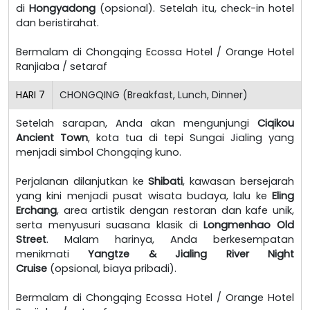
di
Hongyadong
(opsional). Setelah itu, check-in hotel
dan beristirahat.
Bermalam di Chongqing Ecossa Hotel / Orange Hotel
Ranjiaba / setaraf
HARI
7
CHONGQING (Breakfast, Lunch, Dinner)
Setelah sarapan, Anda akan mengunjungi
Ciqikou
Ancient Town
, kota tua di tepi Sungai Jialing yang
menjadi simbol Chongqing kuno.
Perjalanan dilanjutkan ke
Shibati
, kawasan bersejarah
yang kini menjadi pusat wisata budaya, lalu ke
Eling
Erchang
, area artistik dengan restoran dan kafe unik,
serta menyusuri suasana klasik di
Longmenhao Old
Street
. Malam harinya, Anda berkesempatan
menikmati
Yangtze & Jialing River Night
Cruise
(opsional, biaya pribadi).
Bermalam di Chongqing Ecossa Hotel / Orange Hotel