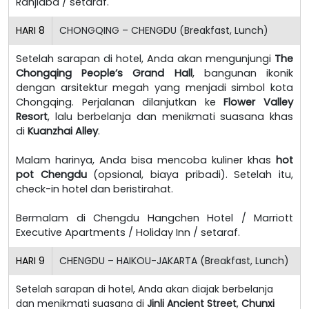
Ranjiaba / setaraf.
HARI
8
CHONGQING – CHENGDU (Breakfast, Lunch)
Setelah sarapan di hotel, Anda akan mengunjungi
The
Chongqing People’s Grand Hall
, bangunan ikonik
dengan arsitektur megah yang menjadi simbol kota
Chongqing. Perjalanan dilanjutkan ke
Flower Valley
Resort
, lalu berbelanja dan menikmati suasana khas
di
Kuanzhai Alley
.
Malam harinya, Anda bisa mencoba kuliner khas
hot
pot Chengdu
(opsional, biaya pribadi). Setelah itu,
check-in hotel dan beristirahat.
Bermalam di Chengdu Hangchen Hotel / Marriott
Executive Apartments / Holiday Inn / setaraf.
HARI
9
CHENGDU – HAIKOU-JAKARTA (Breakfast, Lunch)
Setelah sarapan di hotel, Anda akan diajak berbelanja
dan menikmati suasana di
Jinli Ancient Street
,
Chunxi