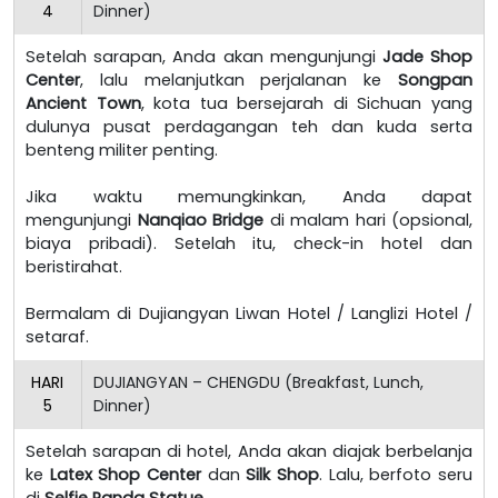
4
Dinner)
Setelah sarapan, Anda akan mengunjungi
Jade Shop
Center
, lalu melanjutkan perjalanan ke
Songpan
Ancient Town
, kota tua bersejarah di Sichuan yang
dulunya pusat perdagangan teh dan kuda serta
benteng militer penting.
Jika waktu memungkinkan, Anda dapat
mengunjungi
Nanqiao Bridge
di malam hari (opsional,
biaya pribadi). Setelah itu, check-in hotel dan
beristirahat.
Bermalam di Dujiangyan Liwan Hotel / Langlizi Hotel /
setaraf.
HARI
DUJIANGYAN – CHENGDU (Breakfast, Lunch,
5
Dinner)
Setelah sarapan di hotel, Anda akan diajak berbelanja
ke
Latex Shop Center
dan
Silk Shop
. Lalu, berfoto seru
di
Selfie Panda Statue
.