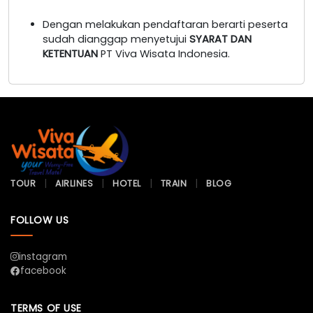
Dengan melakukan pendaftaran berarti peserta
sudah dianggap menyetujui
SYARAT DAN
KETENTUAN
PT Viva Wisata Indonesia.
TOUR
AIRLINES
HOTEL
TRAIN
BLOG
FOLLOW US
instagram
facebook
TERMS OF USE