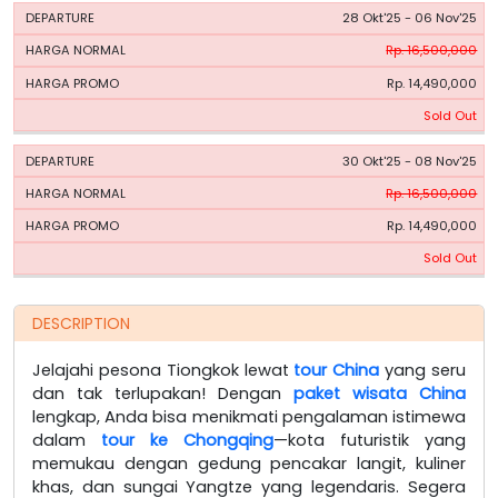
28 Okt'25 - 06 Nov'25
Rp. 16,500,000
Rp. 14,490,000
Sold Out
30 Okt'25 - 08 Nov'25
Rp. 16,500,000
Rp. 14,490,000
Sold Out
DESCRIPTION
Jelajahi pesona Tiongkok lewat
tour China
yang seru
dan tak terlupakan! Dengan
paket wisata China
lengkap, Anda bisa menikmati pengalaman istimewa
dalam
tour ke Chongqing
—kota futuristik yang
memukau dengan gedung pencakar langit, kuliner
khas, dan sungai Yangtze yang legendaris. Segera