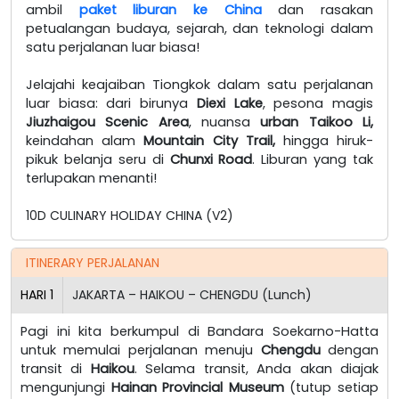
ambil
paket liburan ke China
dan rasakan
petualangan budaya, sejarah, dan teknologi dalam
satu perjalanan luar biasa!
Jelajahi keajaiban Tiongkok dalam satu perjalanan
luar biasa: dari birunya
Diexi Lake
, pesona magis
Jiuzhaigou Scenic Area
, nuansa
urban Taikoo Li,
keindahan alam
Mountain City Trail,
hingga hiruk-
pikuk belanja seru di
Chunxi Road
. Liburan yang tak
terlupakan menanti!
10D CULINARY HOLIDAY CHINA (V2)
ITINERARY PERJALANAN
HARI
1
JAKARTA – HAIKOU – CHENGDU (Lunch)
Pagi ini kita berkumpul di Bandara Soekarno-Hatta
untuk memulai perjalanan menuju
Chengdu
dengan
transit di
Haikou
. Selama transit, Anda akan diajak
mengunjungi
Hainan Provincial Museum
(tutup setiap