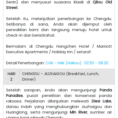
Senin) dan menyusuri suasana klasik di
Qilou Old
Street
.
Setelah itu, melanjutkan penerbangan ke Chengdu.
Setibanya di sana, Anda akan dijemput oleh
perwakilan kami dan langsung menuju hotel untuk
check-in dan beristirahat.
Bermalam di Chengdu Hangchen Hotel / Marriott
Executive Apartments / Holiday Inn / setaraf.
Detail Penerbangan:
CGK - HAK (Haikou) : 02.50 - 08.20
HARI
CHENGDU – JIUZHAIGOU (Breakfast, Lunch,
2
Dinner)
Setelah sarapan, Anda akan mengunjungi
Panda
Paradise
, pusat penelitian dan konservasi panda
raksasa. Perjalanan dilanjutkan melewati
Diexi Lake
,
danau indah yang menghubungkan Jiuzhaigou dan
Huanglong, serta mengunjungi
Min River
, sumber air
utama bagi wilayah Chengdu.