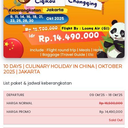
10 DAYS | CULINARY HOLIDAY IN CHINA | OKTOBER
2025 | JAKARTA
List paket & jadwal keberangkatan
HARGA
HARGA
09 Okt'25 - 18 Okt'25
PERIODE
BOOKING
NORMAL
PROMO
Rp. 16,500,000
Rp. 14,490,000
Sold Out