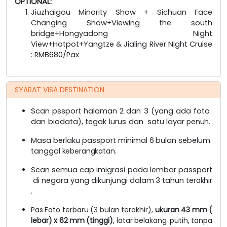
OPTIONAL:
Jiuzhaigou Minority Show + Sichuan Face
Changing Show+Viewing the south
bridge+Hongyadong Night
View+Hotpot+Yangtze & Jialing River Night Cruise
: RMB680/Pax
SYARAT VISA DESTINATION
Scan
pssport
halaman
2
dan
3
(yang
ada
foto
dan
biodata),
tegak
lurus
dan
satu
layar
penuh.
Masa
berlaku
passport
minimal
6
bulan
sebelum
tanggal
keberangkatan.
Scan
semua
cap
imigrasi
pada
lembar
passport
di
negara
yang
dikunjungi
dalam
3
tahun
terakhir
.
Pas
Foto
terbaru
(3
bulan
terakhir),
ukuran
43
mm
(
lebar)
x
62
mm
(tinggi)
,
latar
belakang
putih,
tanpa