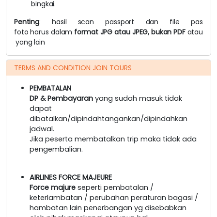
bingkai.
Penting
:
hasil
scan
passport
dan
file
pas
foto
harus
dalam
format
JPG
atau
JPEG,
bukan
PDF
atau
yang
lain
TERMS AND CONDITION JOIN TOURS
PEMBATALAN
DP & Pembayaran
yang sudah masuk tidak
dapat
dibatalkan/dipindahtangankan/dipindahkan
jadwal.
Jika peserta membatalkan trip maka tidak ada
pengembalian.
AIRLINES FORCE MAJEURE
Force majure
seperti pembatalan /
keterlambatan / perubahan peraturan bagasi /
hambatan lain penerbangan yg disebabkan