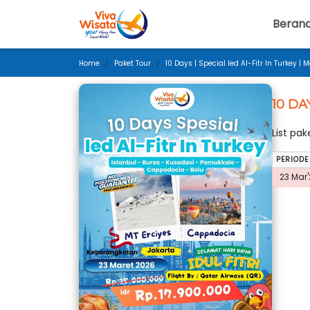
Beran
Home
Paket Tour
10 Days | Special Ied Al-Fitr In Turkey | 
10 DA
List pa
PERIODE
23 Mar'