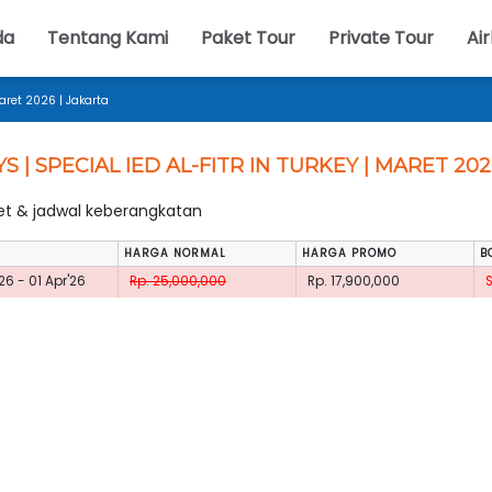
da
Tentang Kami
Paket Tour
Private Tour
Air
Maret 2026 | Jakarta
YS | SPECIAL IED AL-FITR IN TURKEY | MARET 20
ket & jadwal keberangkatan
HARGA NORMAL
HARGA PROMO
B
26 - 01 Apr'26
Rp. 25,000,000
Rp. 17,900,000