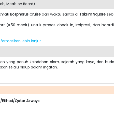
nch, Meals on Board)
ikmati
Bosphorus Cruise
dan waktu santai di
Taksim Square
sebe
rport (±50 menit) untuk proses check-in, imigrasi, dan boa
formasikan lebih lanjut
gan yang penuh keindahan alam, sejarah yang kaya, dan bu
an selalu hidup dalam ingatan.
/Etihad/Qatar Airways