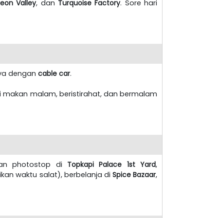
geon Valley
, dan
Turquoise Factory
. Sore hari
ya dengan
cable car
.
ati makan malam, beristirahat, dan bermalam
tkan photostop di
Topkapi Palace 1st Yard
,
an waktu salat), berbelanja di
Spice Bazaar
,