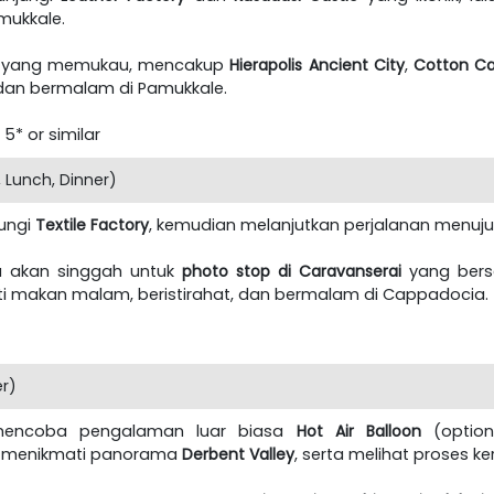
mukkale.
yang memukau, mencakup
Hierapolis Ancient City
,
Cotton Ca
 dan bermalam di Pamukkale.
* or similar
 Lunch, Dinner)
jungi
Textile Factory
, kemudian melanjutkan perjalanan menuju
ta akan singgah untuk
photo stop di Caravanserai
yang berse
ti makan malam, beristirahat, dan bermalam di Cappadocia.
er)
 mencoba pengalaman luar biasa
Hot Air Balloon
(option
, menikmati panorama
Derbent Valley
, serta melihat proses ke