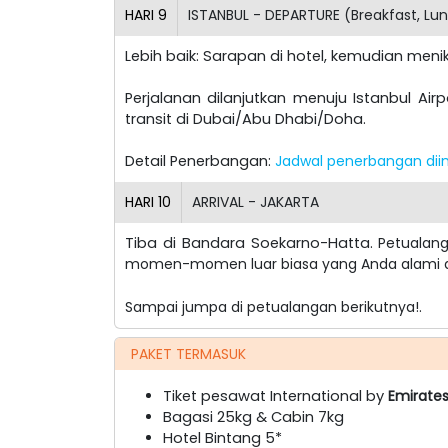
HARI
9
ISTANBUL - DEPARTURE (Breakfast, Lu
Lebih baik: Sarapan di hotel, kemudian men
Perjalanan dilanjutkan menuju Istanbul Ai
transit di Dubai/Abu Dhabi/Doha.
Detail Penerbangan:
Jadwal penerbangan diin
HARI
10
ARRIVAL - JAKARTA
Tiba di Bandara Soekarno-Hatta.
Petualan
momen-momen luar biasa yang Anda alami ak
Sampai jumpa di petualangan berikutnya!
.
PAKET TERMASUK
Tiket pesawat International by
Emirates
Bagasi 25kg & Cabin 7kg
Hotel Bintang 5*