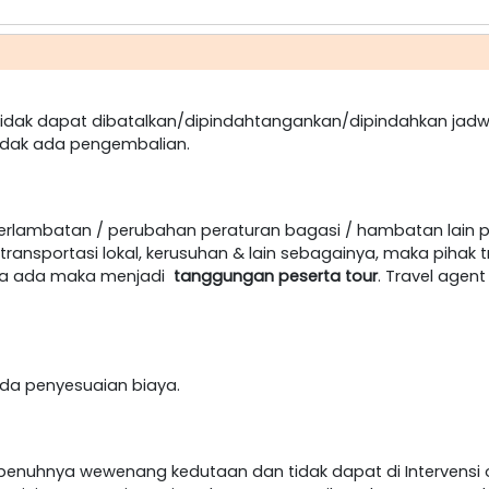
dak dapat dibatalkan/dipindahtangankan/dipindahkan jadw
idak ada pengembalian.
terlambatan / perubahan peraturan bagasi / hambatan lain 
ansportasi lokal, kerusuhan & lain sebagainya, maka pihak t
jika ada maka menjadi
tanggungan peserta tour
. Travel age
h ada penyesuaian biaya.
epenuhnya wewenang kedutaan dan tidak dapat di Intervensi o