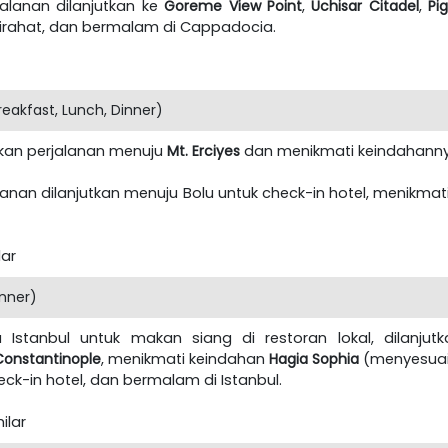
jalanan dilanjutkan ke
Goreme View Point
,
Uchisar Citadel
,
Pi
tirahat, dan bermalam di Cappadocia.
eakfast, Lunch, Dinner)
utkan perjalanan menuju
Mt. Erciyes
dan menikmati keindahann
jalanan dilanjutkan menuju Bolu untuk check-in hotel, menikm
lar
inner)
u Istanbul untuk makan siang di restoran lokal, dilanju
onstantinople
, menikmati keindahan
Hagia Sophia
(menyesuaik
ck-in hotel, dan bermalam di Istanbul.
ilar