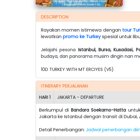
DESCRIPTION
Rayakan momen istimewa dengan
tour Tu
lewatkan
promo ke Turkey
spesial untuk li
Jelajahi pesona
Istanbul, Bursa, Kusadasi, 
budaya, dan panorama musim dingin nan m
10D TURKEY WITH MT ERCIYES (V5)
ITINERARY PERJALANAN
HARI
1
JAKARTA - DEPARTURE
Berkumpul di
Bandara Soekarno-Hatta
untuk
Jakarta ke Istanbul dengan transit di Dubai,
Detail Penerbangan:
Jadwal penerbangan diin