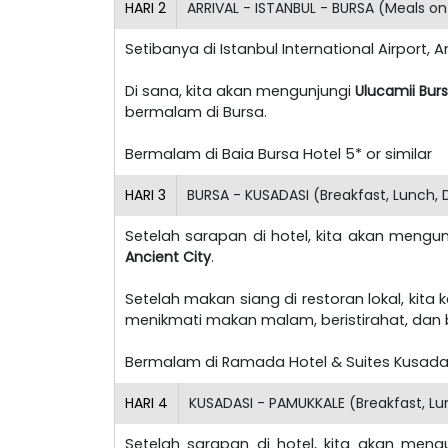
HARI
2
ARRIVAL - ISTANBUL - BURSA (Meals on
Setibanya di Istanbul International Airport,
Di sana, kita akan mengunjungi
Ulucamii Bur
bermalam di Bursa.
Bermalam di Baia Bursa Hotel 5* or similar
HARI
3
BURSA - KUSADASI (Breakfast, Lunch, 
Setelah sarapan di hotel, kita akan mengu
Ancient City
.
Setelah makan siang di restoran lokal, kita
menikmati makan malam, beristirahat, dan 
Bermalam di Ramada Hotel & Suites Kusadasi
HARI
4
KUSADASI - PAMUKKALE (Breakfast, Lu
Setelah sarapan di hotel, kita akan meng