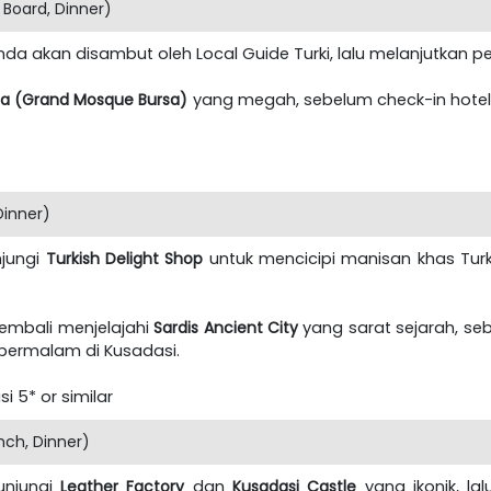
 Board, Dinner)
 Anda akan disambut oleh Local Guide Turki, lalu melanjutkan 
sa (Grand Mosque Bursa)
yang megah, sebelum check-in hotel,
Dinner)
njungi
Turkish Delight Shop
untuk mencicipi manisan khas Turk
 kembali menjelajahi
Sardis Ancient City
yang sarat sejarah, se
bermalam di Kusadasi.
 5* or similar
nch, Dinner)
unjungi
Leather Factory
dan
Kusadasi Castle
yang ikonik, la