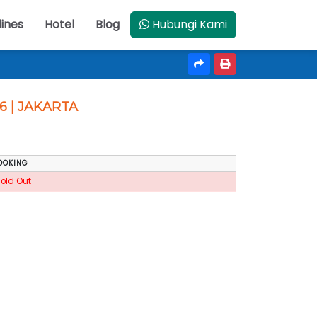
lines
Hotel
Blog
Hubungi Kami
26 | JAKARTA
OOKING
Sold Out