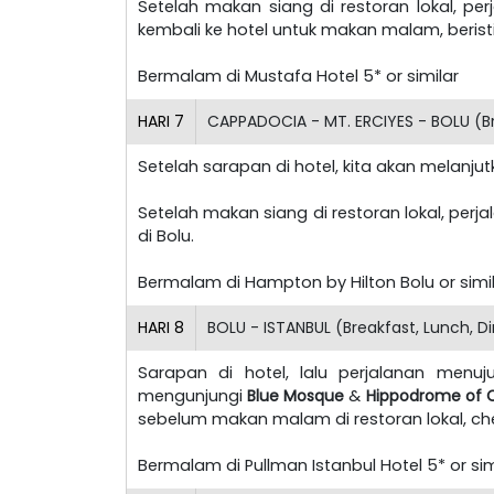
Setelah makan siang di restoran lokal, per
kembali ke hotel untuk makan malam, beris
Bermalam di Mustafa Hotel 5* or similar
HARI
7
CAPPADOCIA - MT. ERCIYES - BOLU (Br
Setelah sarapan di hotel, kita akan melanj
Setelah makan siang di restoran lokal, per
di Bolu.
Bermalam di Hampton by Hilton Bolu or simi
HARI
8
BOLU - ISTANBUL (Breakfast, Lunch, D
Sarapan di hotel, lalu perjalanan menuj
mengunjungi
Blue Mosque
&
Hippodrome of C
sebelum makan malam di restoran lokal, che
Bermalam di Pullman Istanbul Hotel 5* or sim