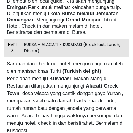
Dijemput oleh local guide. Kita akan mengunjungi
Emirgan Park
untuk melihat keindahan bunga tulip.
Dilanjutkan menuju kota
Bursa melalui Jembatan
Osmangazi
. Mengunjungi
Grand Mosque
. Tiba di
Hotel. Check in dan makan malam di hotel.
Beristirahat dan bermalam di Bursa.
HARI
BURSA – ALACATI - KUSADASI (Breakfast, Lunch,
3
Dinner)
Sarapan dan check out hotel, mengunjungi toko oleh
oleh manisan khas Turki
(Turkish delight)
.
Perjalanan menuju
Kusadasi
. Makan siang di
Restauran dilanjutkan mengunjungi
Alacati Greek
Town
. desa wisata yang cantik dengan gaya Yunani,
merupakan salah satu daerah tradisional di Turki,
rumah rumah batu dengan jendela yang berwarna
warni. Acara bebas hingga waktunya berkumpul dan
menuju hotel, check in dan beristirahat. Bermalam di
Kusadasi.