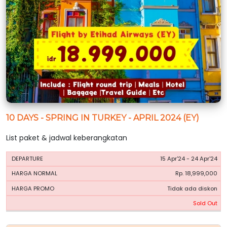
10 DAYS - SPRING IN TURKEY - APRIL 2024 (EY)
List paket & jadwal keberangkatan
HARGA
HARGA
15 Apr'24 - 24 Apr'24
PERIODE
BOOKING
NORMAL
PROMO
Rp. 18,999,000
Tidak ada diskon
Sold Out