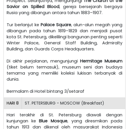
Prospect. Selanjutnya, mengunjungi
The Church of the
Savior on Spilled Blood
, gereja bersejarah bergaya
Rusia yang dibangun antara tahun 1883–1907.
Tur berlanjut ke
Palace Square
, alun-alun megah yang
dibangun pada tahun 1819–1829 dan menjadi pusat
kota St. Petersburg, dikelilingi bangunan penting seperti
Winter Palace, General Staff Building, Admiralty
Building, dan Guards Corps Headquarters.
Di akhir perjalanan, mengunjungi
Hermitage Museum
(tiket belum termasuk), museum seni dan budaya
ternama yang memiliki koleksi lukisan terbanyak di
dunia.
Bermalam di Hotel bintang 3/setaraf
HARI
8
ST. PETERSBURG - MOSCOW (Breakfast)
Hari terakhir di St. Petersburg diawali dengan
kunjungan ke
Blue Mosque
, yang diresmikan pada
tahun 1913 dan dikenal oleh masyarakat Indonesia