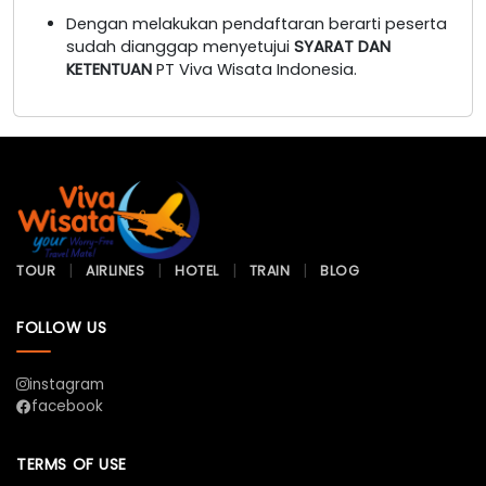
Dengan melakukan pendaftaran berarti peserta
sudah dianggap menyetujui
SYARAT DAN
KETENTUAN
PT Viva Wisata Indonesia.
TOUR
AIRLINES
HOTEL
TRAIN
BLOG
FOLLOW US
instagram
facebook
TERMS OF USE