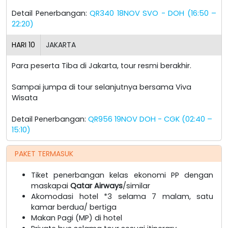
Detail Penerbangan:
QR340 18NOV SVO - DOH (16:50 –
22:20)
HARI
10
JAKARTA
Para peserta Tiba di Jakarta, tour resmi berakhir.
Sampai jumpa di tour selanjutnya bersama Viva
Wisata
Detail Penerbangan:
QR956 19NOV DOH - CGK (02:40 –
15:10)
PAKET TERMASUK
Tiket penerbangan kelas ekonomi PP dengan
maskapai
Qatar Airways
/similar
Akomodasi hotel *3 selama 7 malam, satu
kamar berdua/ bertiga
Makan Pagi (MP) di hotel