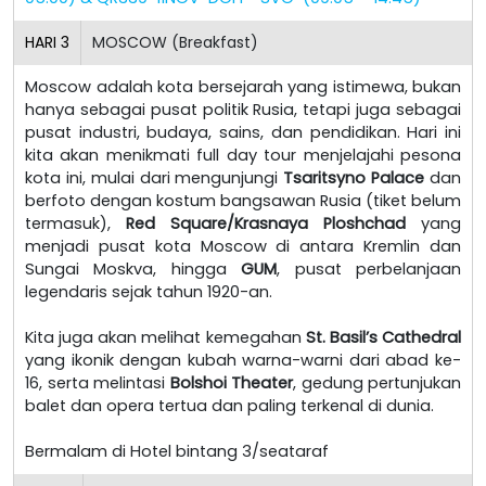
HARI
3
MOSCOW (Breakfast)
Moscow adalah kota bersejarah yang istimewa, bukan
hanya sebagai pusat politik Rusia, tetapi juga sebagai
pusat industri, budaya, sains, dan pendidikan. Hari ini
kita akan menikmati full day tour menjelajahi pesona
kota ini, mulai dari mengunjungi
Tsaritsyno Palace
dan
berfoto dengan kostum bangsawan Rusia (tiket belum
termasuk),
Red Square/Krasnaya Ploshchad
yang
menjadi pusat kota Moscow di antara Kremlin dan
Sungai Moskva, hingga
GUM
, pusat perbelanjaan
legendaris sejak tahun 1920-an.
Kita juga akan melihat kemegahan
St. Basil’s Cathedral
yang ikonik dengan kubah warna-warni dari abad ke-
16, serta melintasi
Bolshoi Theater
, gedung pertunjukan
balet dan opera tertua dan paling terkenal di dunia.
Bermalam di Hotel bintang 3/seataraf