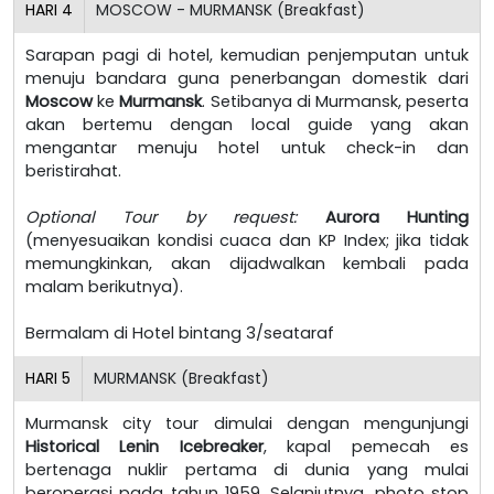
HARI
4
MOSCOW - MURMANSK (Breakfast)
Sarapan pagi di hotel, kemudian penjemputan untuk
menuju bandara guna penerbangan domestik dari
Moscow
ke
Murmansk
. Setibanya di Murmansk, peserta
akan bertemu dengan local guide yang akan
mengantar menuju hotel untuk check-in dan
beristirahat.
Optional Tour by request:
Aurora Hunting
(menyesuaikan kondisi cuaca dan KP Index; jika tidak
memungkinkan, akan dijadwalkan kembali pada
malam berikutnya).
Bermalam di Hotel bintang 3/seataraf
HARI
5
MURMANSK (Breakfast)
Murmansk city tour dimulai dengan mengunjungi
Historical Lenin Icebreaker
, kapal pemecah es
bertenaga nuklir pertama di dunia yang mulai
beroperasi pada tahun 1959. Selanjutnya, photo stop