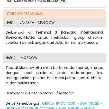
10D AURORA HUNTING IN RUSSIA (V8)
ITINERARY PERJALANAN
HARI
1
JAKARTA - MOSCOW
Berkumpul di
Terminal 3 Bandara Internasional
Soekarno-Hatta
untuk melakukan group check-in
sebelum penerbangan dari Jakarta menuju Moscow.
HARI
2
MOSCOW
Tiba di Moscow, kita akan bertemu dan bertegur sapa
dengan local guide di pintu kedatangan, lalu
menggunakan private bus menuju hotel untuk check-
in dan beristirahat.
Bermalam di Hotel bintang 3/seataraf
Detail Penerbangan:
QR955 11NOV CGK – DOH (00:20 –
05:00) & QR339 11NOV DOH - SVO (09:05 – 14:45)