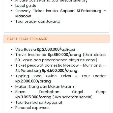
Private bus selama tour sesuai itinerary
Local guide
Oneway Ticket kereta
Sapsan St.Petersburg -
Moscow
Tour Leader dari Jakarta
PAKET TIDAK TERMASUK
Visa Russia
Rp.2.500.000
/aplikasi
Travel insurance
Rp.850.000/orang
(Usia diatas
69 Tahun ada penambahan biaya asuransi)
Ticket pesawat domestic Moscow – Murmansk –
St. Petersburg
Rp4.500.000/orang
Tipping Local Guide, Driver & Tour Leader
Rp.2.000.000/orang
Makan Siang dan Makan Malam
Biaya Tambahan Singel Supp
Rp.3.995.000/orang
(Jika sekamar sendiri)
Tour tambahan/optional
Personal expenses