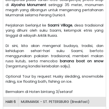
di
Alyosha Monument
setinggi 35 meter, monumen
megah yang dibangun untuk mengenang pertahanan
Murmansk selama Perang Dunia II.
Perjalanan berlanjut ke
Saami Village
, desa tradisional
yang dihuni oleh suku Saami, kelompok etnis yang
tinggal di wilayah Arktik Rusia.
Di sini, kita akan mengenal budaya, tradisi, dan
kehidupan sehari-hari suku Saami, berfoto
menggunakan pakaian tradisional, memberi makan
rusa kutub, serta mencoba
banana boat on snow
(tergantung kondisi ketebalan salju).
Optional Tour by request: Husky sledding, snowmobile
riding, ice floating bath, fishing on ice.
Bermalam di Hoten bintang 3/setaraf
HARI
6
MURMANSK - ST. PETERSBURG (Breakfast)