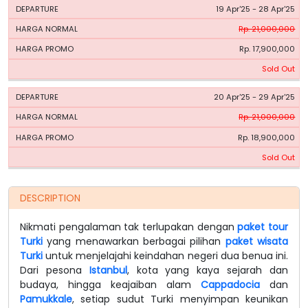
19 Apr'25 - 28 Apr'25
Rp. 21,000,000
Rp. 17,900,000
Sold Out
20 Apr'25 - 29 Apr'25
Rp. 21,000,000
Rp. 18,900,000
Sold Out
DESCRIPTION
Nikmati pengalaman tak terlupakan dengan
paket tour
Turki
yang menawarkan berbagai pilihan
paket wisata
Turki
untuk menjelajahi keindahan negeri dua benua ini.
Dari pesona
Istanbul
, kota yang kaya sejarah dan
budaya, hingga keajaiban alam
Cappadocia
dan
Pamukkale
, setiap sudut Turki menyimpan keunikan