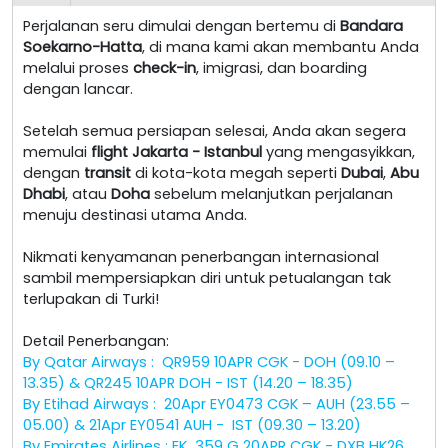
Perjalanan seru dimulai dengan bertemu di
Bandara
Soekarno-Hatta
, di mana kami akan membantu Anda
melalui proses
check-in
, imigrasi, dan boarding
dengan lancar.
Setelah semua persiapan selesai, Anda akan segera
memulai
flight Jakarta - Istanbul
yang mengasyikkan,
dengan
transit
di kota-kota megah seperti
Dubai
,
Abu
Dhabi
, atau
Doha
sebelum melanjutkan perjalanan
menuju destinasi utama Anda.
Nikmati kenyamanan penerbangan internasional
sambil mempersiapkan diri untuk petualangan tak
terlupakan di Turki!
Detail Penerbangan:
By Qatar Airways : QR959 10APR CGK - DOH (09.10 –
13.35) & QR245 10APR DOH - IST (14.20 – 18.35)
By Etihad Airways : 20Apr EY0473 CGK – AUH (23.55 –
05.00) & 21Apr EY0541 AUH - IST (09.30 – 13.20)
By Emirates Airlines : EK 359 G 20APR CGK - DXB HK26