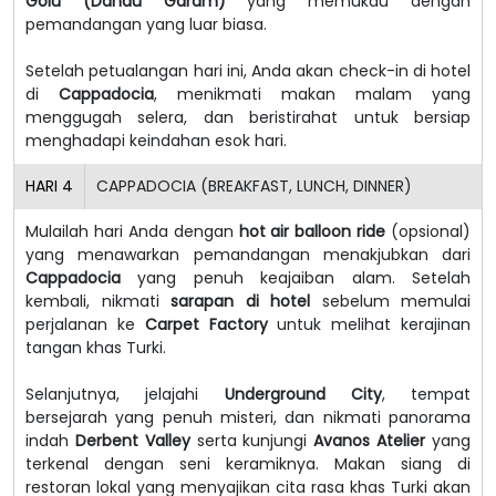
Gölü (Danau Garam)
yang memukau dengan
pemandangan yang luar biasa.
Setelah petualangan hari ini, Anda akan check-in di hotel
di
Cappadocia
, menikmati makan malam yang
menggugah selera, dan beristirahat untuk bersiap
menghadapi keindahan esok hari.
HARI
4
CAPPADOCIA (BREAKFAST, LUNCH, DINNER)
Mulailah hari Anda dengan
hot air balloon ride
(opsional)
yang menawarkan pemandangan menakjubkan dari
Cappadocia
yang penuh keajaiban alam. Setelah
kembali, nikmati
sarapan di hotel
sebelum memulai
perjalanan ke
Carpet Factory
untuk melihat kerajinan
tangan khas Turki.
Selanjutnya, jelajahi
Underground City
, tempat
bersejarah yang penuh misteri, dan nikmati panorama
indah
Derbent Valley
serta kunjungi
Avanos Atelier
yang
terkenal dengan seni keramiknya. Makan siang di
restoran lokal yang menyajikan cita rasa khas Turki akan