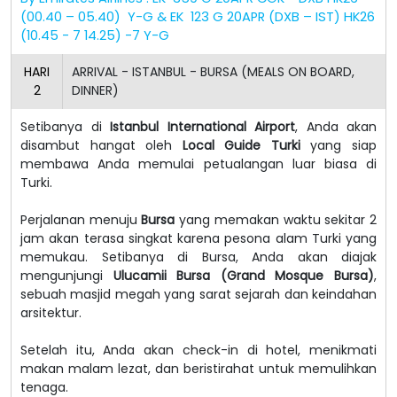
(00.40 – 05.40) Y-G & EK 123 G 20APR (DXB – IST) HK26
(10.45 - 7 14.25) -7 Y-G
HARI
ARRIVAL - ISTANBUL - BURSA (MEALS ON BOARD,
2
DINNER)
Setibanya di
Istanbul International Airport
, Anda akan
disambut hangat oleh
Local Guide Turki
yang siap
membawa Anda memulai petualangan luar biasa di
Turki.
Perjalanan menuju
Bursa
yang memakan waktu sekitar 2
jam akan terasa singkat karena pesona alam Turki yang
memukau. Setibanya di Bursa, Anda akan diajak
mengunjungi
Ulucamii Bursa (Grand Mosque Bursa)
,
sebuah masjid megah yang sarat sejarah dan keindahan
arsitektur.
Setelah itu, Anda akan check-in di hotel, menikmati
makan malam lezat, dan beristirahat untuk memulihkan
tenaga.