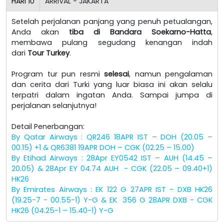
HARI
10
ARRIVAL - JAKARTA
Setelah perjalanan panjang yang penuh petualangan,
Anda akan
tiba di Bandara Soekarno-Hatta
,
membawa pulang segudang kenangan indah
dari
Tour Turkey
.
Program tur pun resmi
selesai
, namun pengalaman
dan cerita dari Turki yang luar biasa ini akan selalu
terpatri dalam ingatan Anda. Sampai jumpa di
perjalanan selanjutnya!
Detail Penerbangan:
By Qatar Airways : QR246 18APR IST – DOH (20.05 –
00.15) +1 & QR6381 19APR DOH – CGK (02.25 – 15.00)
By Etihad Airways : 28Apr EY0542 IST – AUH (14.45 –
20.05) & 28Apr EY 04.74 AUH - CGK (22.05 – 09.40+1)
HK26
By Emirates Airways : EK 122 G 27APR IST - DXB HK26
(19.25-7 - 00.55-1) Y-G & EK 356 G 28APR DXB - CGK
HK26 (04.25-1 – 15.40-1) Y-G