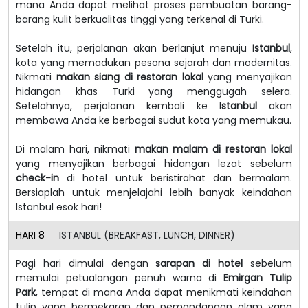
mana Anda dapat melihat proses pembuatan barang-
barang kulit berkualitas tinggi yang terkenal di Turki.
Setelah itu, perjalanan akan berlanjut menuju
Istanbul
,
kota yang memadukan pesona sejarah dan modernitas.
Nikmati
makan siang di restoran lokal
yang menyajikan
hidangan khas Turki yang menggugah selera.
Setelahnya, perjalanan kembali ke
Istanbul
akan
membawa Anda ke berbagai sudut kota yang memukau.
Di malam hari, nikmati
makan malam di restoran lokal
yang menyajikan berbagai hidangan lezat sebelum
check-in
di hotel untuk beristirahat dan bermalam.
Bersiaplah untuk menjelajahi lebih banyak keindahan
Istanbul esok hari!
HARI
8
ISTANBUL (BREAKFAST, LUNCH, DINNER)
Pagi hari dimulai dengan
sarapan di hotel
sebelum
memulai petualangan penuh warna di
Emirgan Tulip
Park
, tempat di mana Anda dapat menikmati keindahan
tulip yang bermekaran dan pemandangan alam yang