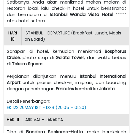
Setibanya, Anda akan menikmati makan malam di
restoran lokal, lalu check-in hotel untuk beristirahat
dan bermalam di
Istanbul Wanda Vista Hotel
*****
atau hotel setara.
HARI
ISTANBUL - DEPARTURE (Breakfast, Lunch, Meals
10
on Board)
Sarapan di hotel, kemudian menikmati
Bosphorus
Cruise
, photo stop di
Galata Tower
, dan waktu bebas
di
Taksim Square
.
Perjalanan dilanjutkan menuju
Istanbul International
Airport
untuk proses check-in, imigrasi, dan boarding
dengan penerbangan
Emirates
kembali ke
Jakarta
.
Detail Penerbangan:
EK 122 26MAY IST - DXB (20.05 – 01.20)
HARI
11
ARRIVAL - JAKARTA
Tiba di
Bandara Soekarno-Hatta
, maka berakhirlah