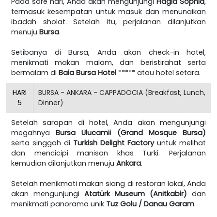
Pada sore hari, Anda akan mengunjungi
Hagia Sophia
,
termasuk kesempatan untuk masuk dan menunaikan
ibadah sholat. Setelah itu, perjalanan dilanjutkan
menuju
Bursa
.
Setibanya di Bursa, Anda akan check-in hotel,
menikmati makan malam, dan beristirahat serta
bermalam di
Baia Bursa Hotel
***** atau hotel setara.
HARI
BURSA - ANKARA - CAPPADOCIA (Breakfast, Lunch,
5
Dinner)
Setelah sarapan di hotel, Anda akan mengunjungi
megahnya
Bursa Ulucamii (Grand Mosque Bursa)
serta singgah di
Turkish Delight Factory
untuk melihat
dan mencicipi manisan khas Turki. Perjalanan
kemudian dilanjutkan menuju
Ankara
.
Setelah menikmati makan siang di restoran lokal, Anda
akan mengunjungi
Atatürk Museum (Anitkabir)
dan
menikmati panorama unik
Tuz Golu / Danau Garam
.