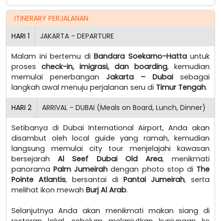
ITINERARY PERJALANAN
HARI
1
JAKARTA - DEPARTURE
Malam ini bertemu di
Bandara Soekarno-Hatta
untuk
proses
check-in, imigrasi, dan boarding
, kemudian
memulai penerbangan
Jakarta – Dubai
sebagai
langkah awal menuju perjalanan seru di
Timur Tengah
.
HARI
2
ARRIVAL - DUBAI (Meals on Board, Lunch, Dinner)
Setibanya di Dubai International Airport, Anda akan
disambut oleh local guide yang ramah, kemudian
langsung memulai city tour menjelajahi kawasan
bersejarah
Al Seef Dubai Old Area
, menikmati
panorama
Palm Jumeirah
dengan photo stop di
The
Pointe Atlantis
, bersantai di
Pantai Jumeirah
, serta
melihat ikon mewah
Burj Al Arab
.
Selanjutnya Anda akan menikmati makan siang di
restoran lokal, sebelum melanjutkan kunjungan ke