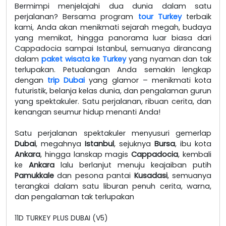
Bermimpi menjelajahi dua dunia dalam satu
perjalanan? Bersama program
tour Turkey
terbaik
kami, Anda akan menikmati sejarah megah, budaya
yang memikat, hingga panorama luar biasa dari
Cappadocia sampai Istanbul, semuanya dirancang
dalam
paket wisata ke Turkey
yang nyaman dan tak
terlupakan. Petualangan Anda semakin lengkap
dengan
trip Dubai
yang glamor – menikmati kota
futuristik, belanja kelas dunia, dan pengalaman gurun
yang spektakuler. Satu perjalanan, ribuan cerita, dan
kenangan seumur hidup menanti Anda!
Satu perjalanan spektakuler menyusuri gemerlap
Dubai
, megahnya
Istanbul
, sejuknya
Bursa
, ibu kota
Ankara
, hingga lanskap magis
Cappadocia
, kembali
ke
Ankara
lalu berlanjut menuju keajaiban putih
Pamukkale
dan pesona pantai
Kusadasi
, semuanya
terangkai dalam satu liburan penuh cerita, warna,
dan pengalaman tak terlupakan
11D TURKEY PLUS DUBAI (V5)