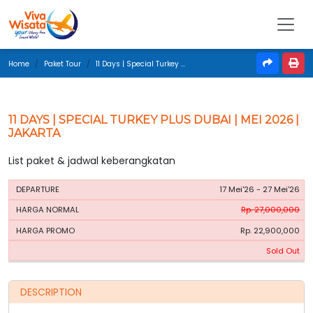
Home
Paket Tour
11 Days | Special Turkey Plus Dubai | Mei 2026 | Jakarta
11 DAYS | SPECIAL TURKEY PLUS DUBAI | MEI 2026 |
JAKARTA
List paket & jadwal keberangkatan
HARGA
HARGA
17 Mei'26 - 27 Mei'26
PERIODE
BOOKING
NORMAL
PROMO
Rp. 27,000,000
Rp. 22,900,000
Sold Out
DESCRIPTION