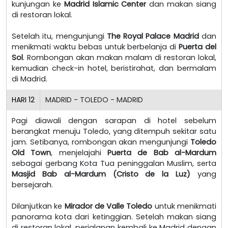
kunjungan ke
Madrid Islamic Center
dan makan siang
di restoran lokal.
Setelah itu, mengunjungi
The Royal Palace Madrid
dan
menikmati waktu bebas untuk berbelanja di
Puerta del
Sol
. Rombongan akan makan malam di restoran lokal,
kemudian check-in hotel, beristirahat, dan bermalam
di Madrid.
HARI
12
MADRID - TOLEDO - MADRID
Pagi diawali dengan sarapan di hotel sebelum
berangkat menuju Toledo, yang ditempuh sekitar satu
jam. Setibanya, rombongan akan mengunjungi
Toledo
Old Town
, menjelajahi
Puerta de Bab al-Mardum
sebagai gerbang Kota Tua peninggalan Muslim, serta
Masjid Bab al-Mardum (Cristo de la Luz)
yang
bersejarah.
Dilanjutkan ke
Mirador de Valle Toledo
untuk menikmati
panorama kota dari ketinggian. Setelah makan siang
di restoran lokal, perjalanan kembali ke Madrid dengan