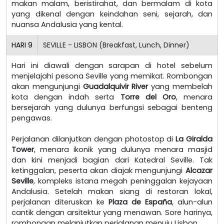
makan malam, beristirahat, dan bermalam di kota
yang dikenal dengan keindahan seni, sejarah, dan
nuansa Andalusia yang kental.
HARI
9
SEVILLE - LISBON (Breakfast, Lunch, Dinner)
Hari ini diawali dengan sarapan di hotel sebelum
menjelajahi pesona Seville yang memikat. Rombongan
akan mengunjungi
Guadalquivir River
yang membelah
kota dengan indah serta
Torre del Oro
, menara
bersejarah yang dulunya berfungsi sebagai benteng
pengawas.
Perjalanan dilanjutkan dengan photostop di
La Giralda
Tower
, menara ikonik yang dulunya menara masjid
dan kini menjadi bagian dari Katedral Seville. Tak
ketinggalan, peserta akan diajak mengunjungi
Alcazar
Seville
, kompleks istana megah peninggalan kejayaan
Andalusia. Setelah makan siang di restoran lokal,
perjalanan diteruskan ke
Plaza de España
, alun-alun
cantik dengan arsitektur yang menawan. Sore harinya,
rombongan melanjutkan perjalanan menuju Lisbon.