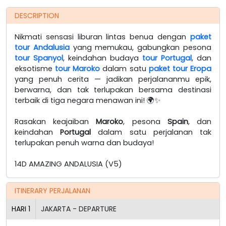
DESCRIPTION
Nikmati sensasi liburan lintas benua dengan
paket
tour Andalusia
yang memukau, gabungkan pesona
tour Spanyol
, keindahan budaya
tour Portugal
, dan
eksotisme
tour Maroko
dalam satu
paket tour Eropa
yang penuh cerita — jadikan perjalananmu epik,
berwarna, dan tak terlupakan bersama destinasi
terbaik di tiga negara menawan ini!
🌍✨
Rasakan keajaiban
Maroko
, pesona
Spain
, dan
keindahan
Portugal
dalam satu perjalanan tak
terlupakan penuh warna dan budaya!
14D AMAZING ANDALUSIA (V5)
ITINERARY PERJALANAN
HARI
1
JAKARTA - DEPARTURE