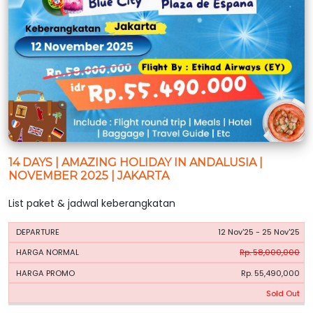
14 DAYS | AMAZING HOLIDAY IN ANDALUSIA |
NOVEMBER 2025 | JAKARTA
List paket & jadwal keberangkatan
HARGA
HARGA
12 Nov'25 - 25 Nov'25
PERIODE
BOOKING
NORMAL
PROMO
Rp. 58,000,000
Rp. 55,490,000
Sold Out