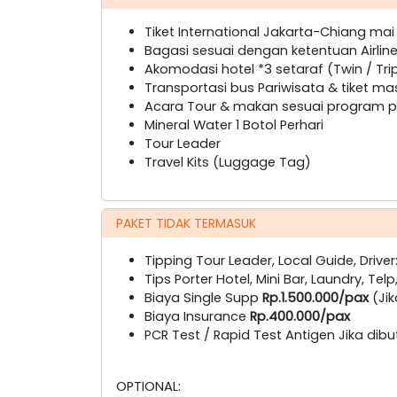
Tiket International Jakarta-Chiang ma
Bagasi sesuai dengan ketentuan Airlin
Akomodasi hotel *3 setaraf (Twin / Tri
Transportasi bus Pariwisata & tiket ma
Acara Tour & makan sesuai program pa
Mineral Water 1 Botol Perhari
Tour Leader
Travel Kits (Luggage Tag)
PAKET TIDAK TERMASUK
Tipping Tour Leader, Local Guide, Driver
Tips Porter Hotel, Mini Bar, Laundry, Telp
Biaya Single Supp
Rp.1.500.000/pax
(Jik
Biaya Insurance
Rp.400.000/pax
PCR Test / Rapid Test Antigen Jika dib
OPTIONAL: