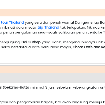
t
tour Thailand
yang seru dan penuh warna! Dari gemerlap B
a nikmati dalam satu
trip Thailand
tak terlupakan. Nikmati 
a penuh pengalaman seru—saatnya liburan penuh cerita ke T
 mengunjungi
Doi Suthep
yang ikonik, mengenal budaya unik 
, serta bersantai di kafe bernuansa magis,
Chom Cafe and Re
al Soekarno-Hatta
minimal 3 jam sebelum keberangkatan unt
migrasi dan pengambilan bagasi, kita akan langsung menuju
D