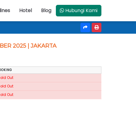
lines
Hotel
Blog
Hubungi Kami
OBER 2025 | JAKARTA
OOKING
Sold Out
Sold Out
Sold Out