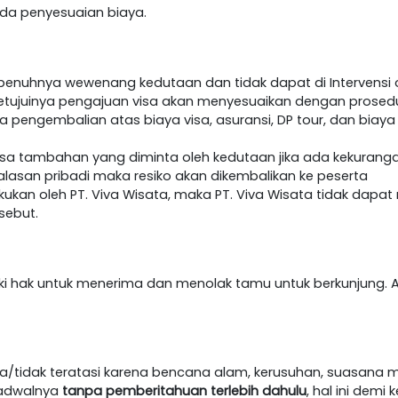
h ada penyesuaian biaya.
epenuhnya wewenang kedutaan dan tidak dapat di Intervensi o
etujuinya pengajuan visa akan menyesuaikan dengan prosedur 
da pengembalian atas biaya visa, asuransi, DP tour, dan biaya
visa tambahan yang diminta oleh kedutaan jika ada kekurang
lasan pribadi maka resiko akan dikembalikan ke peserta
akukan oleh PT. Viva Wisata, maka PT. Viva Wisata tidak dap
sebut.
iki hak untuk menerima dan menolak tamu untuk berkunjung. A
/tidak teratasi karena bencana alam, kerusuhan, suasana m
jadwalnya
tanpa pemberitahuan terlebih dahulu
, hal ini dem