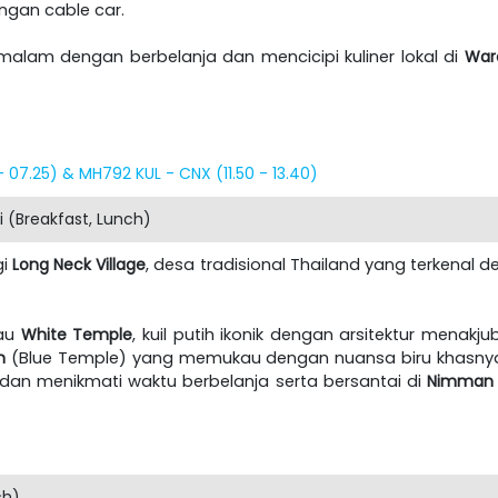
engan cable car.
malam dengan berbelanja dan mencicipi kuliner lokal di
Waro
 07.25) & MH792 KUL - CNX (11.50 - 13.40)
 (Breakfast, Lunch)
gi
Long Neck Village
, desa tradisional Thailand yang terkenal d
au
White Temple
, kuil putih ikonik dengan arsitektur menakj
n
(Blue Temple) yang memukau dengan nuansa biru khasnya. 
dan menikmati waktu berbelanja serta bersantai di
Nimman N
ch)