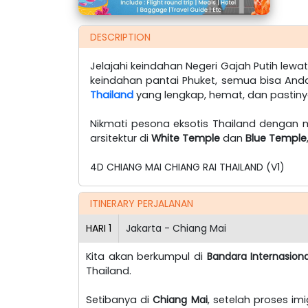
DESCRIPTION
Jelajahi keindahan Negeri Gajah Putih lewa
keindahan pantai Phuket, semua bisa And
Thailand
yang lengkap, hemat, dan pastiny
Nikmati pesona eksotis Thailand dengan
arsitektur di
White Temple
dan
Blue Temple
4D CHIANG MAI CHIANG RAI THAILAND (V1)
ITINERARY PERJALANAN
HARI
1
Jakarta - Chiang Mai
Kita akan berkumpul di
Bandara Internasion
Thailand.
Setibanya di
Chiang Mai
, setelah proses i