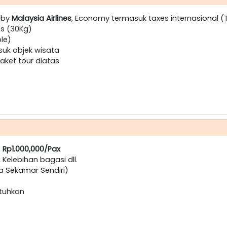
i by
Malaysia Airlines
, Economy termasuk taxes internasional (
es (30Kg)
ple)
suk objek wisata
ket tour diatas
:
Rp1.000,000/Pax
, Kelebihan bagasi dll.
a Sekamar Sendiri)
utuhkan