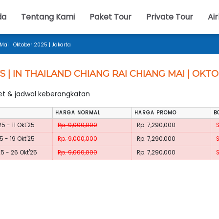
da
Tentang Kami
Paket Tour
Private Tour
Air
Mai | Oktober 2025 | Jakarta
S | IN THAILAND CHIANG RAI CHIANG MAI | OKT
ket & jadwal keberangkatan
HARGA NORMAL
HARGA PROMO
B
5 - 11 Okt'25
Rp. 9,000,000
Rp. 7,290,000
5 - 19 Okt'25
Rp. 9,000,000
Rp. 7,290,000
25 - 26 Okt'25
Rp. 9,000,000
Rp. 7,290,000