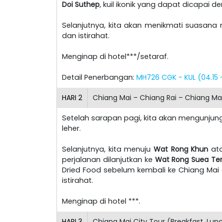
Doi Suthep
, kuil ikonik yang dapat dicapai d
Selanjutnya, kita akan menikmati suasana 
dan istirahat.
Menginap di hotel***/setaraf.
Detail Penerbangan:
MH726 CGK - KUL (04.15 -
HARI
2
Chiang Mai – Chiang Rai – Chiang Mai
Setelah sarapan pagi, kita akan mengunjun
leher.
Selanjutnya, kita menuju
Wat Rong Khun
at
perjalanan dilanjutkan ke
Wat Rong Suea Te
Dried Food sebelum kembali ke Chiang Mai 
istirahat.
Menginap di hotel ***.
HARI
3
Chiang Mai City Tour (Breakfast, Lun