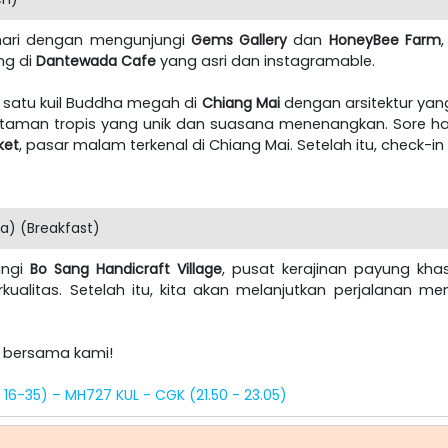
 hari dengan mengunjungi
Gems Gallery
dan
HoneyBee Farm
ng di
Dantewada Cafe
yang asri dan instagramable.
 satu kuil Buddha megah di
Chiang Mai
dengan arsitektur yan
taman tropis yang unik dan suasana menenangkan. Sore hari
ket
, pasar malam terkenal di Chiang Mai. Setelah itu, check-in 
a) (Breakfast)
ungi
Bo Sang Handicraft Village
, pusat kerajinan payung kha
kualitas. Setelah itu, kita akan melanjutkan perjalanan m
a bersama kami!
 16-35) – MH727 KUL - CGK (21.50 - 23.05)