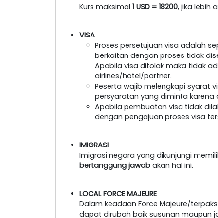
Kurs maksimal
1 USD = 18200
, jika lebi
VISA
Proses persetujuan visa adalah s
berkaitan dengan proses tidak dis
Apabila visa ditolak maka tidak a
airlines/hotel/partner.
Peserta wajib melengkapi syarat 
persyaratan yang diminta karena a
Apabila pembuatan visa tidak dil
dengan pengajuan proses visa ter
IMIGRASI
Imigrasi negara yang dikunjungi memil
bertanggung jawab
akan hal ini.
LOCAL FORCE MAJEURE
Dalam keadaan Force Majeure/terpaksa
dapat dirubah baik susunan maupun 