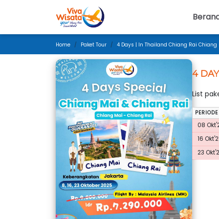
Beran
Home
Paket Tour
4 Days | In Thailand Chiang Rai Chiang 
4 DAY
List pa
PERIODE
08 Okt'2
16 Okt'2
23 Okt'