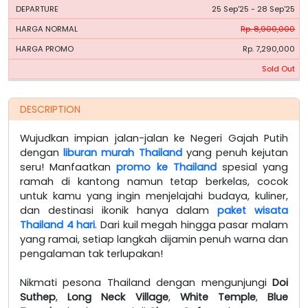
25 Sep'25 - 28 Sep'25
Rp. 8,900,000
Rp. 7,290,000
Sold Out
DESCRIPTION
Wujudkan impian jalan-jalan ke Negeri Gajah Putih
dengan
liburan murah Thailand
yang penuh kejutan
seru! Manfaatkan
promo ke Thailand
spesial yang
ramah di kantong namun tetap berkelas, cocok
untuk kamu yang ingin menjelajahi budaya, kuliner,
dan destinasi ikonik hanya dalam
paket wisata
Thailand 4 hari
. Dari kuil megah hingga pasar malam
yang ramai, setiap langkah dijamin penuh warna dan
pengalaman tak terlupakan!
Nikmati pesona Thailand dengan mengunjungi
Doi
Suthep
,
Long Neck Village
,
White Temple
,
Blue