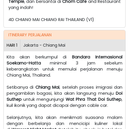
Temple
, dan bersantai di
Chom Cafe
and Restaurant
yang indah!
4D CHIANG MAI CHIANG RAI THAILAND (V1)
ITINERARY PERJALANAN
HARI
1
Jakarta - Chiang Mai
Kita akan berkumpul di
Bandara Internasional
Soekarno-Hatta
minimal 3 jam sebelum
keberangkatan untuk memulai perjalanan menuju
Chiang Mai, Thailand.
Setibanya di
Chiang Mai
, setelah proses imigrasi dan
pengambilan bagasi, kita akan langsung menuju
Doi
Suthep
untuk mengunjungi
Wat Phra That Doi Suthep
,
kuil ikonik yang dapat dicapai dengan cable car.
Selanjutnya, kita akan menikmati suasana malam
dengan berbelanja dan mencicipi kuliner lokal