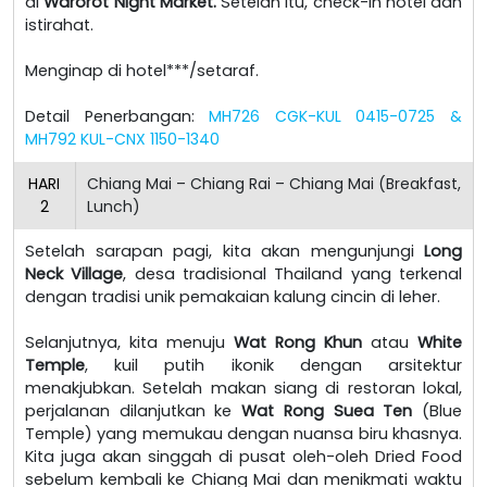
di
Warorot Night Market.
Setelah itu, check-in hotel dan
istirahat.
Menginap di hotel***/setaraf.
Detail Penerbangan:
MH726 CGK-KUL 0415-0725 &
MH792 KUL-CNX 1150-1340
HARI
Chiang Mai – Chiang Rai – Chiang Mai (Breakfast,
2
Lunch)
Setelah sarapan pagi, kita akan mengunjungi
Long
Neck Village
, desa tradisional Thailand yang terkenal
dengan tradisi unik pemakaian kalung cincin di leher.
Selanjutnya, kita menuju
Wat Rong Khun
atau
White
Temple
, kuil putih ikonik dengan arsitektur
menakjubkan. Setelah makan siang di restoran lokal,
perjalanan dilanjutkan ke
Wat Rong Suea Ten
(Blue
Temple) yang memukau dengan nuansa biru khasnya.
Kita juga akan singgah di pusat oleh-oleh Dried Food
sebelum kembali ke Chiang Mai dan menikmati waktu