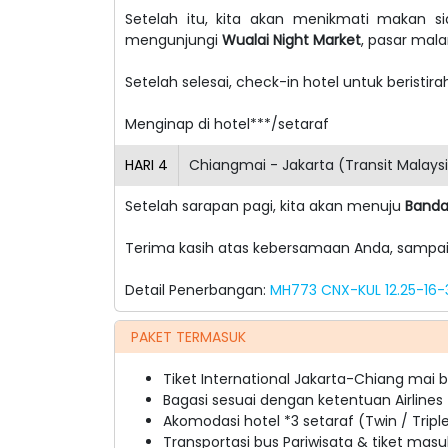
Setelah itu, kita akan menikmati makan s
mengunjungi
Wualai Night Market
, pasar mala
Setelah selesai, check-in hotel untuk beristira
Menginap di hotel***/setaraf
HARI
4
Chiangmai - Jakarta (Transit Malays
Setelah sarapan pagi, kita akan menuju
Banda
Terima kasih atas kebersamaan Anda, sampai 
Detail Penerbangan:
MH773 CNX-KUL 12.25-16-
PAKET TERMASUK
Tiket International Jakarta-Chiang mai 
Bagasi sesuai dengan ketentuan Airlines
Akomodasi hotel *3 setaraf (Twin / Tripl
Transportasi bus Pariwisata & tiket masu