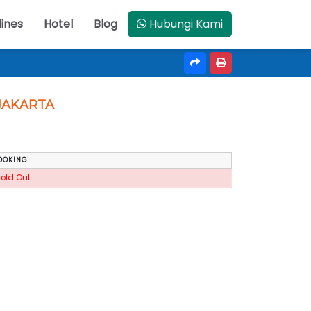
lines
Hotel
Blog
Hubungi Kami
 JAKARTA
OOKING
Sold Out