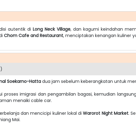
isi autentik di
Long Neck Village
, dan kagumi keindahan me
di
Chom Cafe and Restaurant
, menciptakan kenangan kuliner y
d)
onal Soekarno-Hatta
dua jam sebelum keberangkatan untuk mem
lui proses imigrasi dan pengambilan bagasi, kemudian langs
aman menaiki cable car.
rbelanja dan mencicipi kuliner lokal di
Warorot Night Market
. S
hiang Mai.