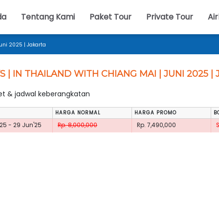
da
Tentang Kami
Paket Tour
Private Tour
Air
uni 2025 | Jakarta
S | IN THAILAND WITH CHIANG MAI | JUNI 2025 |
ket & jadwal keberangkatan
HARGA NORMAL
HARGA PROMO
B
25 - 29 Jun'25
Rp. 8,000,000
Rp. 7,490,000