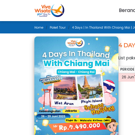
Beran
Home
Paket Tour
4 Days | In Thailand With Chiang Mai | J
4 DAY
List pa
PERIODE
26 Jun'