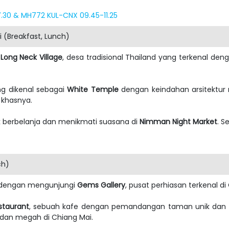
30 & MH772 KUL-CNX 09.45-11.25
 (Breakfast, Lunch)
i
Long Neck Village
, desa tradisional Thailand yang terkenal den
ng dikenal sebagai
White Temple
dengan keindahan arsitektur
khasnya.
 berbelanja dan menikmati suasana di
Nimman Night Market
. S
ch)
ri dengan mengunjungi
Gems Gallery
, pusat perhiasan terkenal di
taurant
, sebuah kafe dengan pemandangan taman unik dan m
h dan megah di Chiang Mai.