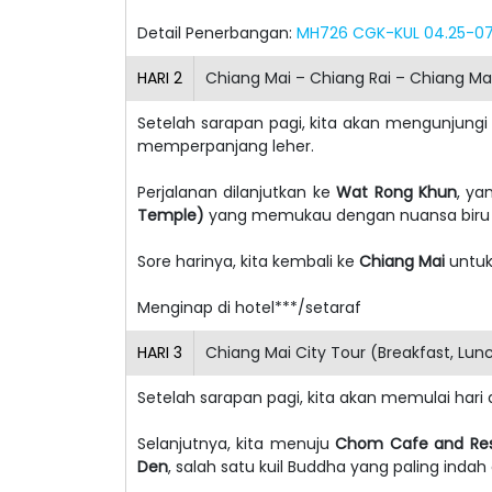
Detail Penerbangan:
MH726 CGK-KUL 04.25-07.
HARI
2
Chiang Mai – Chiang Rai – Chiang Mai
Setelah sarapan pagi, kita akan mengunjung
memperpanjang leher.
Perjalanan dilanjutkan ke
Wat Rong Khun
, ya
Temple)
yang memukau dengan nuansa biru 
Sore harinya, kita kembali ke
Chiang Mai
untuk
Menginap di hotel***/setaraf
HARI
3
Chiang Mai City Tour (Breakfast, Lun
Setelah sarapan pagi, kita akan memulai ha
Selanjutnya, kita menuju
Chom Cafe and Res
Den
, salah satu kuil Buddha yang paling inda