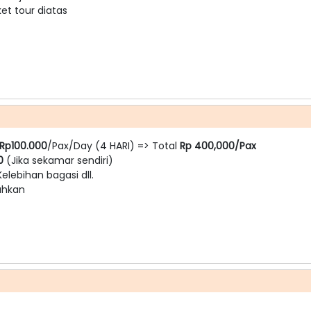
t tour diatas
Rp100.000
/Pax/Day (4 HARI) => Total
Rp 400,000/Pax
00
(Jika sekamar sendiri)
Kelebihan bagasi dll.
tuhkan