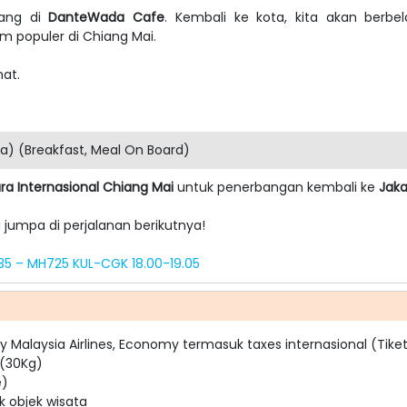
iang di
DanteWada Cafe
. Kembali ke kota, kita akan berb
m populer di Chiang Mai.
hat.
ia) (Breakfast, Meal On Board)
ra Internasional Chiang Mai
untuk penerbangan kembali ke
Jaka
jumpa di perjalanan berikutnya!
35 – MH725 KUL-CGK 18.00-19.05
by Malaysia Airlines, Economy termasuk taxes internasional (Tik
 (30Kg)
e)
k objek wisata