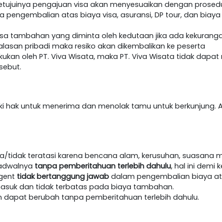
etujuinya pengajuan visa akan menyesuaikan dengan prosedur 
da pengembalian atas biaya visa, asuransi, DP tour, dan biaya
visa tambahan yang diminta oleh kedutaan jika ada kekurang
lasan pribadi maka resiko akan dikembalikan ke peserta
akukan oleh PT. Viva Wisata, maka PT. Viva Wisata tidak dap
sebut.
iki hak untuk menerima dan menolak tamu untuk berkunjung. A
/tidak teratasi karena bencana alam, kerusuhan, suasana m
jadwalnya
tanpa pemberitahuan terlebih dahulu
, hal ini dem
agent
tidak bertanggung jawab
dalam pengembalian biaya at
masuk dan tidak terbatas pada biaya tambahan.
an dapat berubah tanpa pemberitahuan terlebih dahulu.