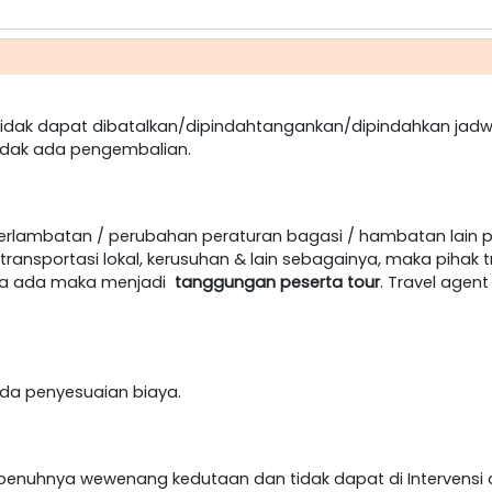
dak dapat dibatalkan/dipindahtangankan/dipindahkan jadw
idak ada pengembalian.
terlambatan / perubahan peraturan bagasi / hambatan lain 
ansportasi lokal, kerusuhan & lain sebagainya, maka pihak t
jika ada maka menjadi
tanggungan peserta tour
. Travel age
h ada penyesuaian biaya.
epenuhnya wewenang kedutaan dan tidak dapat di Intervensi o