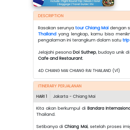
DESCRIPTION
Rasakan serunya
tour Chiang Mai
dengan s
Thailand
yang lengkap, kamu bisa menikmat
pengalaman ini terangkum dalam satu
tri
Jelajahi pesona
Doi Suthep
, budaya unik d
Cafe and Restaurant
.
4D CHIANG MAI CHIANG RAI THAILAND (V1)
ITINERARY PERJALANAN
HARI
1
Jakarta - Chiang Mai
Kita akan berkumpul di
Bandara Internasion
Thailand.
Setibanya di
Chiang Mai
, setelah proses i