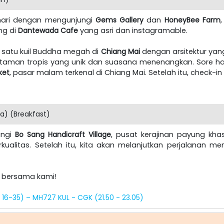
 hari dengan mengunjungi
Gems Gallery
dan
HoneyBee Farm
ng di
Dantewada Cafe
yang asri dan instagramable.
 satu kuil Buddha megah di
Chiang Mai
dengan arsitektur yan
taman tropis yang unik dan suasana menenangkan. Sore hari
ket
, pasar malam terkenal di Chiang Mai. Setelah itu, check-in 
a) (Breakfast)
ungi
Bo Sang Handicraft Village
, pusat kerajinan payung kha
kualitas. Setelah itu, kita akan melanjutkan perjalanan m
a bersama kami!
 16-35) – MH727 KUL - CGK (21.50 - 23.05)