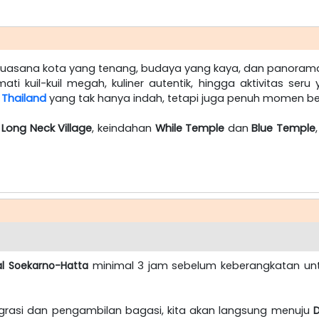
uasana kota yang tenang, budaya yang kaya, dan panora
i kuil-kuil megah, kuliner autentik, hingga aktivitas seru
p Thailand
yang tak hanya indah, tetapi juga penuh momen be
i
Long Neck Village
, keindahan
While Temple
dan
Blue Temple
al Soekarno-Hatta
minimal 3 jam sebelum keberangkatan unt
migrasi dan pengambilan bagasi, kita akan langsung menuju
D