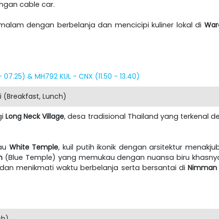
engan cable car.
malam dengan berbelanja dan mencicipi kuliner lokal di
Waro
 07.25) & MH792 KUL - CNX (11.50 - 13.40)
 (Breakfast, Lunch)
gi
Long Neck Village
, desa tradisional Thailand yang terkenal d
au
White Temple
, kuil putih ikonik dengan arsitektur menakj
n
(Blue Temple) yang memukau dengan nuansa biru khasnya. 
dan menikmati waktu berbelanja serta bersantai di
Nimman N
ch)