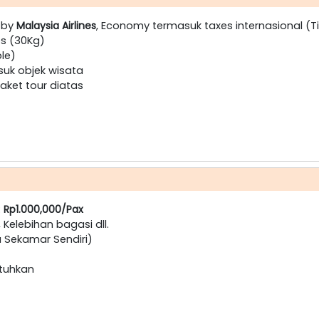
i by
Malaysia Airlines
, Economy termasuk taxes internasional (T
es (30Kg)
ple)
suk objek wisata
ket tour diatas
:
Rp1.000,000/Pax
, Kelebihan bagasi dll.
a Sekamar Sendiri)
utuhkan