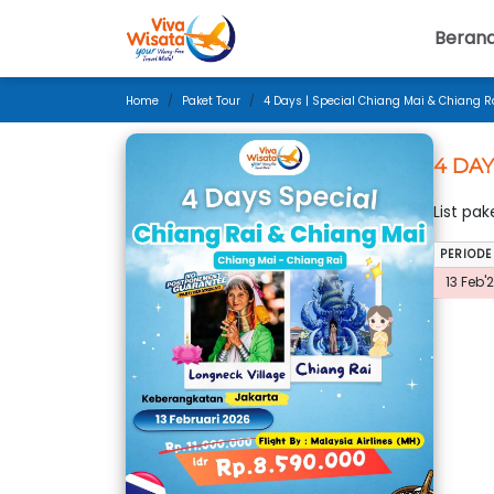
Beran
Home
Paket Tour
4 Days | Special Chiang Mai & Chiang Ra
4 DAY
List pa
PERIODE
13 Feb'