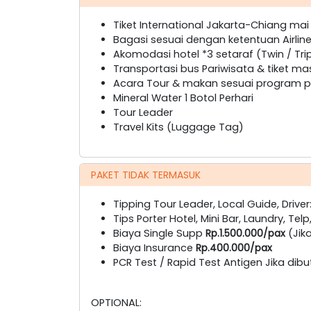
Tiket International Jakarta-Chiang ma
Bagasi sesuai dengan ketentuan Airlin
Akomodasi hotel *3 setaraf (Twin / Tri
Transportasi bus Pariwisata & tiket ma
Acara Tour & makan sesuai program pa
Mineral Water 1 Botol Perhari
Tour Leader
Travel Kits (Luggage Tag)
PAKET TIDAK TERMASUK
Tipping Tour Leader, Local Guide, Driver
Tips Porter Hotel, Mini Bar, Laundry, Telp
Biaya Single Supp
Rp.1.500.000/pax
(Jik
Biaya Insurance
Rp.400.000/pax
PCR Test / Rapid Test Antigen Jika dib
OPTIONAL: