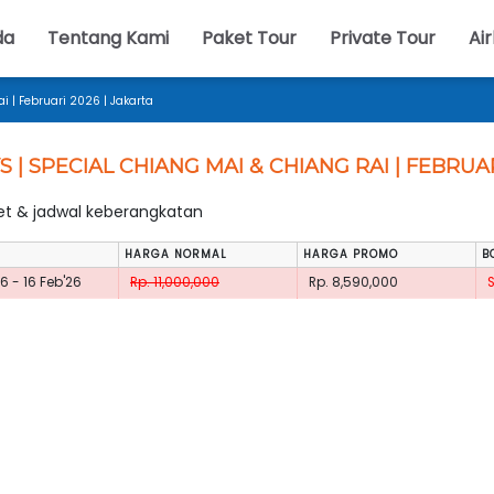
da
Tentang Kami
Paket Tour
Private Tour
Air
i | Februari 2026 | Jakarta
S | SPECIAL CHIANG MAI & CHIANG RAI | FEBRUA
ket & jadwal keberangkatan
HARGA NORMAL
HARGA PROMO
B
26 - 16 Feb'26
Rp. 11,000,000
Rp. 8,590,000