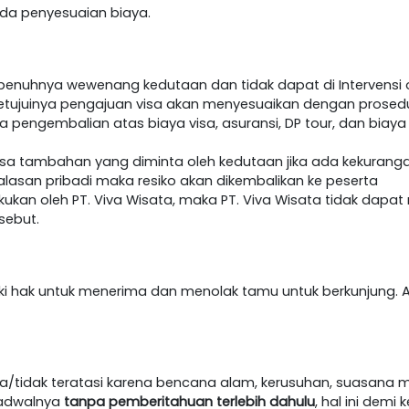
h ada penyesuaian biaya.
epenuhnya wewenang kedutaan dan tidak dapat di Intervensi o
etujuinya pengajuan visa akan menyesuaikan dengan prosedur 
da pengembalian atas biaya visa, asuransi, DP tour, dan biaya
visa tambahan yang diminta oleh kedutaan jika ada kekurang
lasan pribadi maka resiko akan dikembalikan ke peserta
akukan oleh PT. Viva Wisata, maka PT. Viva Wisata tidak dap
sebut.
iki hak untuk menerima dan menolak tamu untuk berkunjung. A
/tidak teratasi karena bencana alam, kerusuhan, suasana m
jadwalnya
tanpa pemberitahuan terlebih dahulu
, hal ini dem