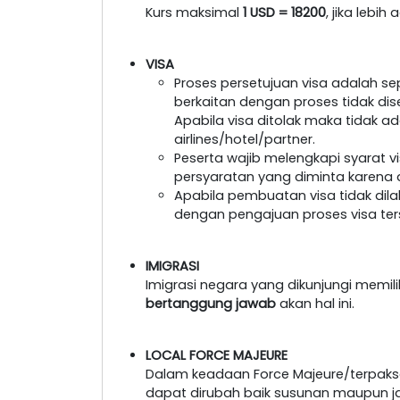
Kurs maksimal
1 USD = 18200
, jika lebi
VISA
Proses persetujuan visa adalah s
berkaitan dengan proses tidak dis
Apabila visa ditolak maka tidak a
airlines/hotel/partner.
Peserta wajib melengkapi syarat 
persyaratan yang diminta karena a
Apabila pembuatan visa tidak dil
dengan pengajuan proses visa ter
IMIGRASI
Imigrasi negara yang dikunjungi memil
bertanggung jawab
akan hal ini.
LOCAL FORCE MAJEURE
Dalam keadaan Force Majeure/terpaksa
dapat dirubah baik susunan maupun 