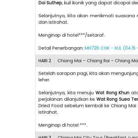
Doi Suthep
, kuil ikonik yang dapat dicapai d
Selanjutnya, kita akan menikmati suasana 
dan istirahat.
Menginap di hotel***/setaraf.
Detail Penerbangan:
MH726 CGK - KUL (04.15 -
HARI
2
Chiang Mai – Chiang Rai – Chiang Mai
Setelah sarapan pagi, kita akan mengunjun
leher.
Selanjutnya, kita menuju
Wat Rong Khun
at
perjalanan dilanjutkan ke
Wat Rong Suea Te
Dried Food sebelum kembali ke Chiang Mai 
istirahat.
Menginap di hotel ***.
HARI
3
Chiang Mai City Tour (Breakfast, Lun