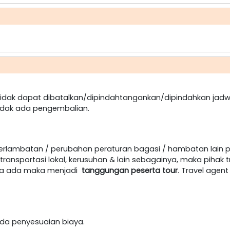
dak dapat dibatalkan/dipindahtangankan/dipindahkan jadw
idak ada pengembalian.
terlambatan / perubahan peraturan bagasi / hambatan lain 
ansportasi lokal, kerusuhan & lain sebagainya, maka pihak t
jika ada maka menjadi
tanggungan peserta tour
. Travel age
h ada penyesuaian biaya.