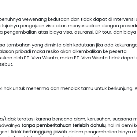
epenuhnya wewenang kedutaan dan tidak dapat di Intervensi o
etujuinya pengajuan visa akan menyesuaikan dengan prosedur 
da pengembalian atas biaya visa, asuransi, DP tour, dan biaya
visa tambahan yang diminta oleh kedutaan jika ada kekurang
lasan pribadi maka resiko akan dikembalikan ke peserta
akukan oleh PT. Viva Wisata, maka PT. Viva Wisata tidak dap
sebut.
iki hak untuk menerima dan menolak tamu untuk berkunjung. A
/tidak teratasi karena bencana alam, kerusuhan, suasana m
jadwalnya
tanpa pemberitahuan terlebih dahulu
, hal ini dem
agent
tidak bertanggung jawab
dalam pengembalian biaya at