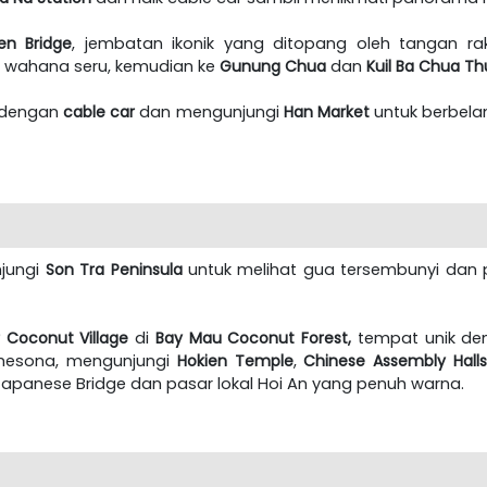
en Bridge
, jembatan ikonik yang ditopang oleh tangan rak
 wahana seru, kemudian ke
Gunung Chua
dan
Kuil Ba Chua T
n dengan
cable car
dan mengunjungi
Han Market
untuk berbelan
njungi
Son Tra Peninsula
untuk melihat gua tersembunyi dan 
Coconut Village
di
Bay Mau Coconut Forest,
tempat unik den
esona, mengunjungi
Hokien Temple
,
Chinese Assembly Hall
 Japanese Bridge dan pasar lokal Hoi An yang penuh warna.