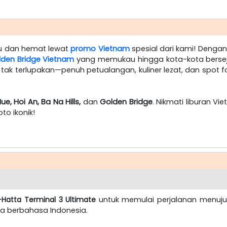
u dan hemat lewat
promo Vietnam
spesial dari kami! Dengan
lden Bridge Vietnam
yang memukau hingga kota-kota bersej
k terlupakan—penuh petualangan, kuliner lezat, dan spot fo
e, Hoi An, Ba Na Hills,
dan
Golden Bridge
. Nikmati liburan V
to ikonik!
Hatta Terminal 3 Ultimate
untuk memulai perjalanan menuju
a berbahasa Indonesia.