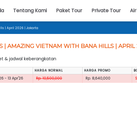
da
Tentang Kami
Paket Tour
Private Tour
Air
s | April 2026 | Jakarta
S | AMAZING VIETNAM WITH BANA HILLS | APRIL 
ket & jadwal keberangkatan
HARGA NORMAL
HARGA PROMO
B
26 - 13 Apr'26
Rp. 10,500,000
Rp. 8,640,000