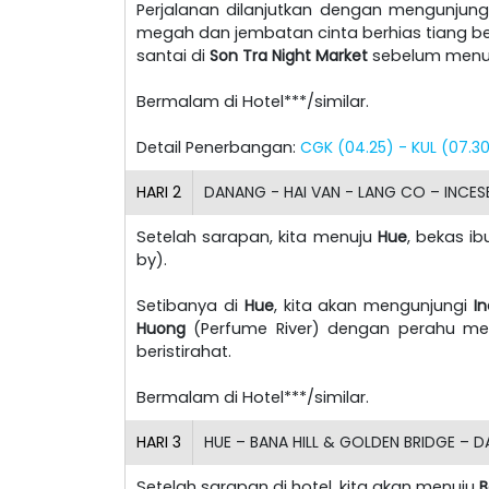
Perjalanan dilanjutkan dengan mengunjun
megah dan jembatan cinta berhias tiang be
santai di
Son Tra Night Market
sebelum menuju
Bermalam di Hotel***/similar.
Detail Penerbangan:
CGK (04.25) - KUL (07.30
HARI
2
DANANG - HAI VAN - LANG CO – INCESE
Setelah sarapan, kita menuju
Hue
, bekas i
by).
Setibanya di
Hue
, kita akan mengunjungi
I
Huong
(Perfume River) dengan perahu m
beristirahat.
Bermalam di Hotel***/similar.
HARI
3
HUE – BANA HILL & GOLDEN BRIDGE – D
Setelah sarapan di hotel, kita akan menuju
B