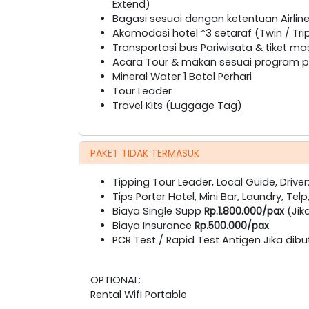
Extend)
Bagasi sesuai dengan ketentuan Airline
Akomodasi hotel *3 setaraf (Twin / Tri
Transportasi bus Pariwisata & tiket ma
Acara Tour & makan sesuai program pa
Mineral Water 1 Botol Perhari
Tour Leader
Travel Kits (Luggage Tag)
PAKET TIDAK TERMASUK
Tipping Tour Leader, Local Guide, Driver
Tips Porter Hotel, Mini Bar, Laundry, Telp
Biaya Single Supp
Rp.1.800.000/pax
(Jik
Biaya Insurance
Rp.500.000/pax
PCR Test / Rapid Test Antigen Jika dib
OPTIONAL:
Rental Wifi Portable