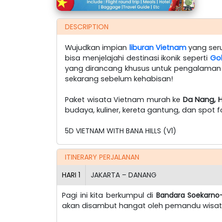
DESCRIPTION
Wujudkan impian
liburan Vietnam
yang ser
bisa menjelajahi destinasi ikonik seperti
Go
yang dirancang khusus untuk pengalaman ta
sekarang sebelum kehabisan!
Paket wisata Vietnam murah ke
Da Nang, Hu
budaya, kuliner, kereta gantung, dan spot fo
5D VIETNAM WITH BANA HILLS (V1)
ITINERARY PERJALANAN
HARI
1
JAKARTA – DANANG
Pagi ini kita berkumpul di
Bandara Soekarno-
akan disambut hangat oleh pemandu wisat