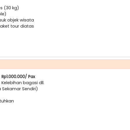
s (30 kg)
ple)
suk objek wisata
ket tour diatas
:
Rp1.000.000/ Pax
, Kelebihan bagasi dll.
a Sekamar Sendiri)
utuhkan