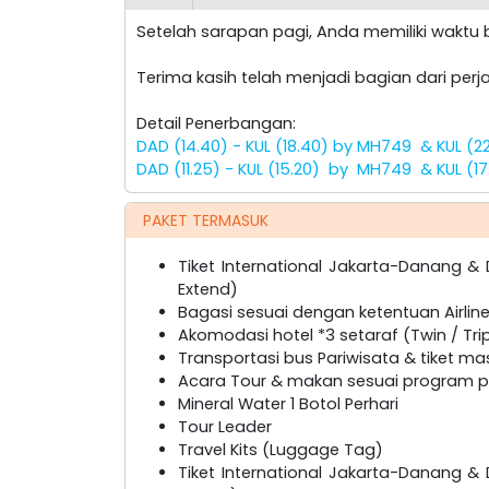
Setelah sarapan pagi, Anda memiliki wakt
Terima kasih telah menjadi bagian dari perja
Detail Penerbangan:
DAD (14.40) - KUL (18.40) by MH749 & KUL (2
DAD (11.25) - KUL (15.20) by MH749 & KUL (1
PAKET TERMASUK
Tiket International Jakarta-Danang 
Extend)
Bagasi sesuai dengan ketentuan Airline
Akomodasi hotel *3 setaraf (Twin / Tri
Transportasi bus Pariwisata & tiket ma
Acara Tour & makan sesuai program pa
Mineral Water 1 Botol Perhari
Tour Leader
Travel Kits (Luggage Tag)
Tiket International Jakarta-Danang 