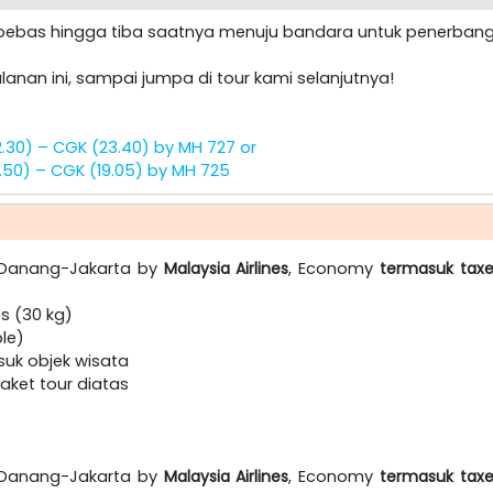
u bebas hingga tiba saatnya menuju bandara untuk penerban
lanan ini, sampai jumpa di tour kami selanjutnya!
2.30) – CGK (23.40) by MH 727 or
7.50) – CGK (19.05) by MH 725
& Danang-Jakarta by
Malaysia Airlines
, Economy
termasuk taxe
s (30 kg)
ple)
suk objek wisata
ket tour diatas
& Danang-Jakarta by
Malaysia Airlines
, Economy
termasuk taxe