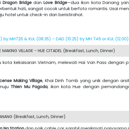
gi
Dragon Bridge
dan
Love Bridge
—dua ikon kota Danang ya
rbentuk hati, sangat cocok untuk berfoto romantis. Usai men
 hotel untuk check-in dan beristirahat.
) by MH726 & KUL (08.35) – DAD (10.25) by MH 746 or KUL (12.00
 MAKING VILLAGE - HUE CITADEL (Breakfast, Lunch, Dinner)
bu kota kekaisaran Vietnam, melewati Hai Van Pass deng
ncense Making Village
, Khai Dinh Tomb yang unik dengan arsi
enuju
Thien Mu Pagoda
, ikon kota Hue dengan pemandangan
ANANG (Breakfast, Lunch, Dinner)
a Na Station
dan naik cable car sambil menikmati panorama m