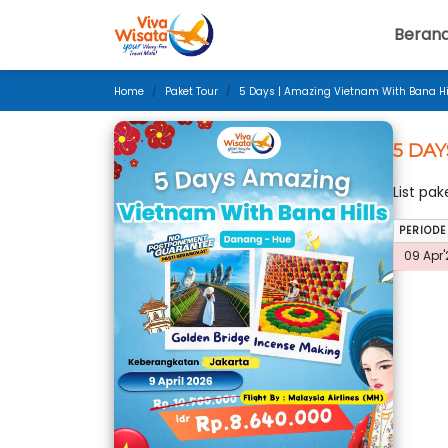
Beran
Home
Paket Tour
5 Days | Amazing Vietnam With Bana Hill
5 DAY
List pa
PERIODE
09 Apr'