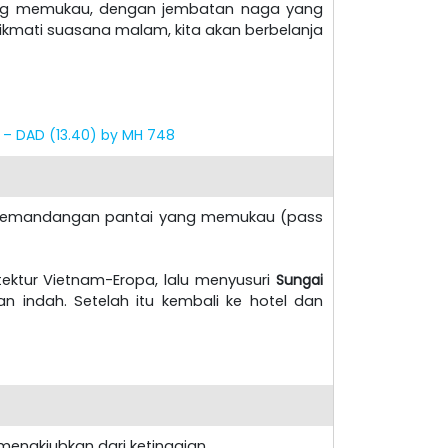
ng memukau, dengan jembatan naga yang
ikmati suasana malam, kita akan berbelanja
) – DAD (13.40) by MH 748
an pemandangan pantai yang memukau (pass
tektur Vietnam-Eropa, lalu menyusuri
Sungai
 indah. Setelah itu kembali ke hotel dan
enakjubkan dari ketinggian.