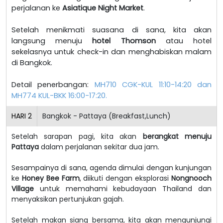
perjalanan ke
Asiatique Night Market
.
Setelah menikmati suasana di sana, kita akan
langsung menuju
hotel Thomson
atau hotel
sekelasnya untuk check-in dan menghabiskan malam
di Bangkok.
Detail penerbangan:
MH710 CGK-KUL 11:10-14:20 dan
MH774 KUL-BKK 16:00-17:20.
HARI
2
Bangkok - Pattaya (Breakfast,Lunch)
Setelah sarapan pagi, kita akan
berangkat menuju
Pattaya
dalam perjalanan sekitar dua jam.
Sesampainya di sana, agenda dimulai dengan kunjungan
ke
Honey Bee Farm
, diikuti dengan eksplorasi
Nongnooch
Village
untuk memahami kebudayaan Thailand dan
menyaksikan pertunjukan gajah.
Setelah makan siang bersama, kita akan mengunjungi