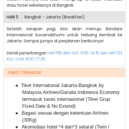
atau hotel sekelasnya di Bangkok.
HARI
5
Bangkok - Jakarta (Breakfast)
Setelah sarapan pagi, kita akan menuju Bandara
Internasional Suvarnabhumi untuk terbang kembali ke
Jakarta. Sampai jumpa di perjalanan berikutnya!
Detail penerbangan:
MH785 BKK-KUL 11:05-14:15 dan MH723
KUL-CGK 16:10-17:35.
PAKET TERMASUK
●
Tiket International Jakarta-Bangkok by
Malaysia Airlines/Garuda Indonesia Economy
termasuk taxes internasional (Tiket Grup
Fixed Date & No Extend)
●
Bagasi sesuai dengan ketentuan Airlines
(30Kg)
●
Akomodasi hotel *4 dan*3 setaraf (Twin /