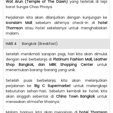
Wat Arun (Temple of The Dawn)
yang terletak di tepi
barat Sungai Chao Phraya.
Perjalanan kita akan dilanjutkan dengan kunjungan ke
Iconsiam Mall
sebelum akhirnya check-in di
hotel
Thomson
atau hotel sekelasnya untuk menghabiskan
malam.
HARI
4
Bangkok (Breakfast)
Setelah menikmati sarapan pagi, hari kita akan dimulai
dengan sesi berbelanja di
Platinum Fashion Mall, Leather
Shop Bangkok, dan MBK Shopping Center
untuk
menemukan barang-barang yang unik.
Setelah puas berbelanja, kita akan melanjutkan
perjalanan ke
Big C Supermarket
untuk melengkapi
kebutuhan sehari-hari. Sebelum kembali ke hotel, kita
akan singgah sebentar di
China Town Bangkok
untuk
merasakan atmosfer khasnya.
Malam harinya, kita akan menginap di
hotel Thomson