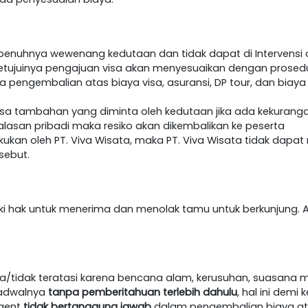
epenuhnya wewenang kedutaan dan tidak dapat di Intervensi o
etujuinya pengajuan visa akan menyesuaikan dengan prosedur 
da pengembalian atas biaya visa, asuransi, DP tour, dan biaya
visa tambahan yang diminta oleh kedutaan jika ada kekurang
lasan pribadi maka resiko akan dikembalikan ke peserta
akukan oleh PT. Viva Wisata, maka PT. Viva Wisata tidak dap
sebut.
iki hak untuk menerima dan menolak tamu untuk berkunjung. A
/tidak teratasi karena bencana alam, kerusuhan, suasana m
jadwalnya
tanpa pemberitahuan terlebih dahulu
, hal ini dem
agent
tidak bertanggung jawab
dalam pengembalian biaya at