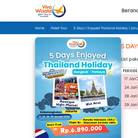
Beran
Home
Paket Tour
5 Days | Enjoyed Thailand Holiday | Jan
5 DAY
List pa
PERIODE
17 Jan'
24 Jan'
28 Jan'
29 Jan'