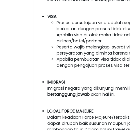
VISA
Proses persetujuan visa adalah s
berkaitan dengan proses tidak dis
Apabila visa ditolak maka tidak a
airlines/hotel/partner.
Peserta wajib melengkapi syarat 
persyaratan yang diminta karena a
Apabila pembuatan visa tidak dil
dengan pengajuan proses visa ter
IMIGRASI
Imigrasi negara yang dikunjungi memil
bertanggung jawab
akan hal ini.
LOCAL FORCE MAJEURE
Dalam keadaan Force Majeure/terpaksa
dapat dirubah baik susunan maupun 
rombongan tour. Dalam hal ini travel 