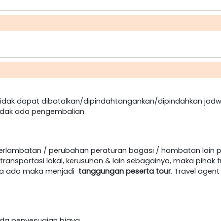
dak dapat dibatalkan/dipindahtangankan/dipindahkan jadw
idak ada pengembalian.
terlambatan / perubahan peraturan bagasi / hambatan lain 
ansportasi lokal, kerusuhan & lain sebagainya, maka pihak t
jika ada maka menjadi
tanggungan peserta tour
. Travel age
h ada penyesuaian biaya.