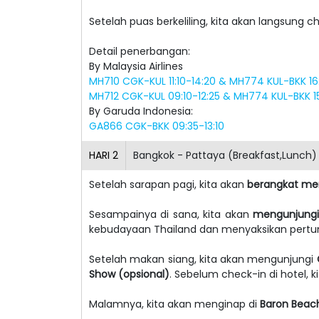
Setelah puas berkeliling, kita akan langsung c
Detail penerbangan:
By Malaysia Airlines
MH710 CGK-KUL 11:10-14:20 & MH774 KUL-BKK 1
MH712 CGK-KUL 09:10-12:25 & MH774 KUL-BKK 15
By Garuda Indonesia:
GA866 CGK-BKK 09:35-13:10
HARI
2
Bangkok - Pattaya (Breakfast,Lunch)
Setelah sarapan pagi, kita akan
berangkat me
Sesampainya di sana, kita akan
mengunjung
kebudayaan Thailand dan menyaksikan pertun
Setelah makan siang, kita akan mengunjungi
Show (opsional)
. Sebelum check-in di hotel, 
Malamnya, kita akan menginap di
Baron Beac