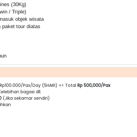
lines (30Kg)
in / Triple)
 masuk objek wisata
paket tour diatas
hun
 : Rp100.000/Pax/Day (5HARI) => Total
Rp 500,000/Pax
Kelebihan bagasi dll.
00
(Jika sekamar sendiri)
tuhkan