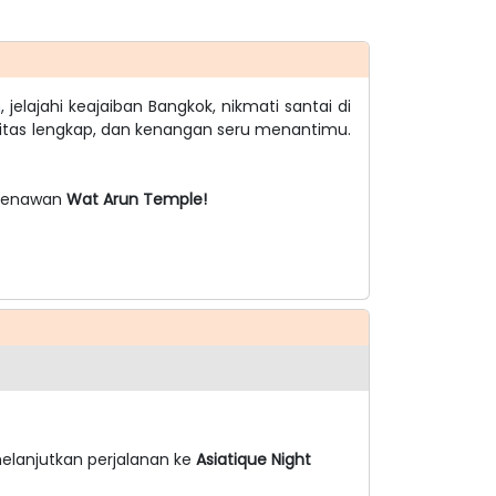
m
, jelajahi keajaiban Bangkok, nikmati santai di
silitas lengkap, dan kenangan seru menantimu.
 menawan
Wat Arun Temple!
melanjutkan perjalanan ke
Asiatique Night