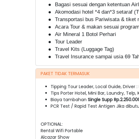
●
Bagasi sesuai dengan ketentuan Air
●
Akomodasi hotel *4 dan*3 setaraf (Tw
●
Transportasi bus Pariwisata & tiket
●
Acara Tour & makan sesuai program 
●
Air Mineral
1 Botol Perhari
●
Tour Leader
●
Travel Kits (Luggage Tag)
●
Travel Insurance sampai usia 69 Ta
PAKET TIDAK TERMASUK
Tipping Tour Leader, Local Guide, Driver
Tips Porter Hotel, Mini Bar, Laundry, Telp, 
Biaya tambahan
Single Supp Rp.2.250.0
PCR Test / Rapid Test Antigen Jika dibu
OPTIONAL:
Rental Wifi Portable
Alcazar Show