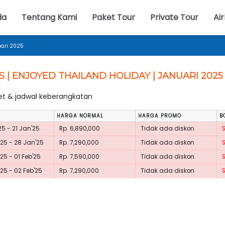
da
Tentang Kami
Paket Tour
Private Tour
Air
uari 2025
S | ENJOYED THAILAND HOLIDAY | JANUARI 2025
ket & jadwal keberangkatan
HARGA NORMAL
HARGA PROMO
B
25 - 21 Jan'25
Rp. 6,890,000
Tidak ada diskon
25 - 28 Jan'25
Rp. 7,290,000
Tidak ada diskon
25 - 01 Feb'25
Rp. 7,590,000
Tidak ada diskon
25 - 02 Feb'25
Rp. 7,290,000
Tidak ada diskon