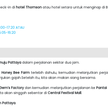
heck-in di
hotel Thomson
atau hotel setara untuk menginap di B
6:00-17:20 ATAU
:05-16:20
nuju Pattaya
dalam perjalanan sekitar dua jam.
i Honey Bee Farm
terlebih dahulu, kemudian melanjutkan perj
jukan gajah.
Setelah itu, kita akan makan siang bersama.
Gem’s Factory
dan kemudian melanjutkan perjalanan ke
Pantai
kita akan singgah sebentar di
Central Festival Mall
.
h Pattaya
.