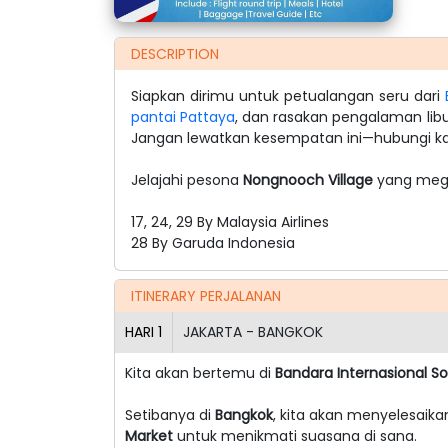
DESCRIPTION
Siapkan dirimu untuk petualangan seru dari
pantai Pattaya
, dan rasakan pengalaman lib
Jangan lewatkan kesempatan ini—hubungi ka
Jelajahi pesona
Nongnooch Village
yang mega
17, 24, 29 By Malaysia Airlines
28 By Garuda Indonesia
ITINERARY PERJALANAN
HARI
1
JAKARTA - BANGKOK
Kita akan bertemu di
Bandara Internasional S
Setibanya di
Bangkok
, kita akan menyelesaika
Market
untuk menikmati suasana di sana.