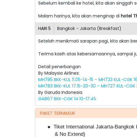
Sebelum kembali ke hotel, kita akan singgah s
Malam harinya, kita akan menginap di
hotel 
HARI
5
Bangkok - Jakarta (Breakfast)
Setelah menikmati sarapan pagi, kita akan b
Terima kasih atas kebersamaannya, sampai ju
Detail penerbangan
By Malaysia Airlines:
MH785 BKK-KUL 11.05-14-15 – MH723 KUL-CGK 16
MH783 BKK-KUL 17.15-20-30 – MH727 KUL-CGK 2
By Garuda Indonesia:
GA867 BKK-CGK 14:10-17:45
PAKET TERMASUK
●
Tiket International Jakarta-Bangkok
& No Extend)