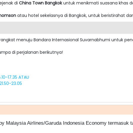
ejenak di
China Town Bangkok
untuk menikmati suasana khas dan
Thomson
atau hotel sekelasnya di Bangkok, untuk beristirahat da
erangkat menuju Bandara Internasional Suvarnabhumi untuk pen
mpa di perjalanan berikutnya!
.10-17.35 ATAU
1.50-23.05
 by Malaysia Airlines/Garuda Indonesia Economy termasuk ta