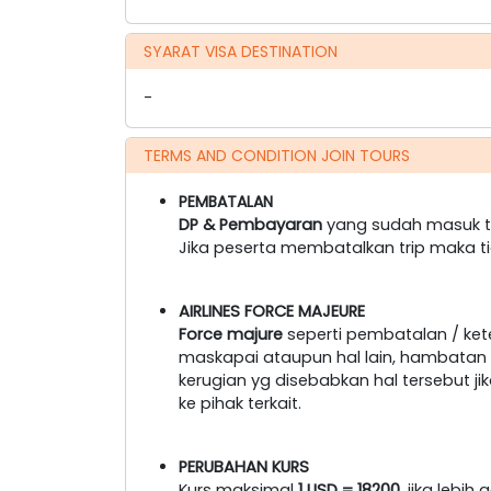
SYARAT VISA DESTINATION
-
TERMS AND CONDITION JOIN TOURS
PEMBATALAN
DP & Pembayaran
yang sudah masuk ti
Jika peserta membatalkan trip maka t
AIRLINES FORCE MAJEURE
Force majure
seperti pembatalan / ke
maskapai ataupun hal lain, hambatan tr
kerugian yg disebabkan hal tersebut 
ke pihak terkait.
PERUBAHAN KURS
Kurs maksimal
1 USD = 18200
, jika lebi