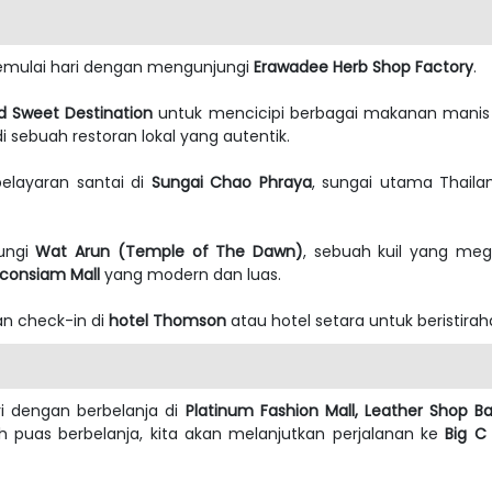
memulai hari dengan mengunjungi
Erawadee Herb Shop Factory
.
d Sweet Destination
untuk mencicipi berbagai makanan manis y
i sebuah restoran lokal yang autentik.
elayaran santai di
Sungai Chao Phraya
, sungai utama Thail
jungi
Wat Arun (Temple of The Dawn)
, sebuah kuil yang meg
Iconsiam Mall
yang modern dan luas.
an check-in di
hotel Thomson
atau hotel setara untuk beristi
ri dengan berbelanja di
Platinum Fashion Mall, Leather Shop 
lah puas berbelanja, kita akan melanjutkan perjalanan ke
Big C