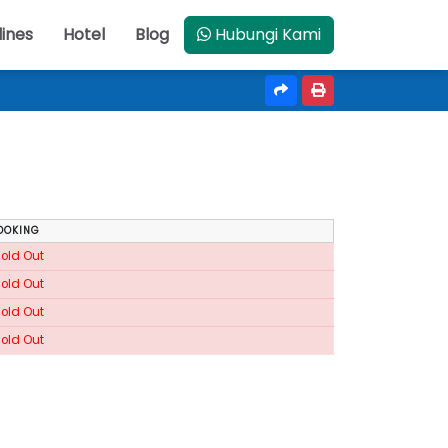
lines
Hotel
Blog
Hubungi Kami
OOKING
Sold Out
Sold Out
Sold Out
Sold Out