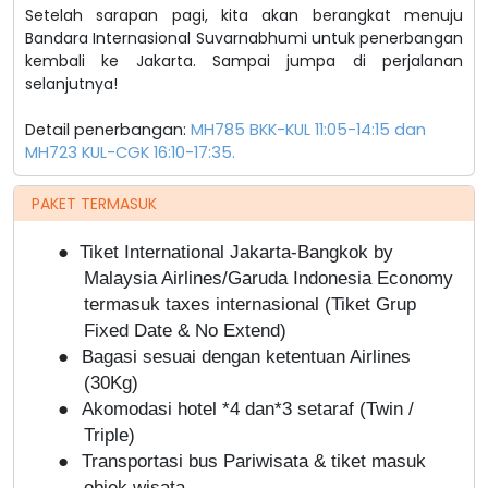
Setelah sarapan pagi, kita akan berangkat menuju
Bandara Internasional Suvarnabhumi untuk penerbangan
kembali ke Jakarta. Sampai jumpa di perjalanan
selanjutnya!
Detail penerbangan:
MH785 BKK-KUL 11:05-14:15 dan
MH723 KUL-CGK 16:10-17:35.
PAKET TERMASUK
●
Tiket International Jakarta-Bangkok by
Malaysia Airlines/Garuda Indonesia Economy
termasuk taxes internasional (Tiket Grup
Fixed Date & No Extend)
●
Bagasi sesuai dengan ketentuan Airlines
(30Kg)
●
Akomodasi hotel *4 dan*3 setaraf (Twin /
Triple)
●
Transportasi bus Pariwisata & tiket masuk
objek wisata