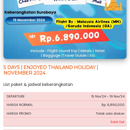
5 DAYS | ENJOYED THAILAND HOLIDAY |
NOVEMBER 2024
List paket & jadwal keberangkatan
HARGA
HARGA
15 Nov'24 - 19 Nov'24
PERIODE
BOOKING
NORMAL
PROMO
Rp. 6,890,000
Tidak ada diskon
Sold Out