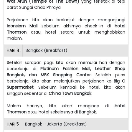
Wat Arun (Temple of The Dawn)
yang terletak di tepi
barat Sungai Chao Phraya.
Perjalanan kita akan berlanjut dengan mengunjungi
Iconsiam Mall
sebelum akhirnya check-in di
hotel
Thomson
atau hotel setara untuk menghabiskan
malam.
HARI
4
Bangkok (Breakfast)
Setelah sarapan pagi, kita akan memulai hari dengan
berbelanja di
Platinum Fashion Mall, Leather Shop
Bangkok, dan MBK Shopping Center
. Setelah puas
berbelanja, kita akan melanjutkan perjalanan ke
Big C
Supermarket
. Sebelum kembali ke hotel, kita akan
singgah sebentar di
China Town Bangkok
.
Malam harinya, kita akan menginap di
hotel
Thomson
atau hotel sekelasnya di Bangkok.
HARI
5
Bangkok - Jakarta (Breakfast)