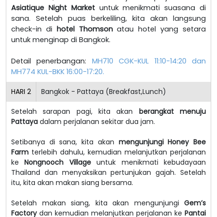
Asiatique Night Market
untuk menikmati suasana di
sana. Setelah puas berkeliling, kita akan langsung
check-in di
hotel Thomson
atau hotel yang setara
untuk menginap di Bangkok.
Detail penerbangan:
MH710 CGK-KUL 11:10-14:20 dan
MH774 KUL-BKK 16:00-17:20.
HARI
2
Bangkok - Pattaya (Breakfast,Lunch)
Setelah sarapan pagi, kita akan
berangkat menuju
Pattaya
dalam perjalanan sekitar dua jam.
Setibanya di sana, kita akan
mengunjungi Honey Bee
Farm
terlebih dahulu, kemudian melanjutkan perjalanan
ke
Nongnooch Village
untuk menikmati kebudayaan
Thailand dan menyaksikan pertunjukan gajah.
Setelah
itu, kita akan makan siang bersama.
Setelah makan siang, kita akan mengunjungi
Gem’s
Factory
dan kemudian melanjutkan perjalanan ke
Pantai