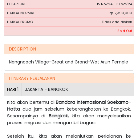
15 Nov'24 - 19 Nov'24
Rp. 7,390,000
Tidak ada diskon
Sold Out
DESCRIPTION
Nongnooch Village-Great and Grand-Wat Arun Temple
ITINERARY PERJALANAN
HARI
1
JAKARTA - BANGKOK
Kita akan bertemu di
Bandara Internasional Soekarno-
Hatta
dua jam sebelum keberangkatan ke Bangkok.
Sesampainya di
Bangkok,
kita akan menyelesaikan
proses imigrasi dan mengambil bagasi.
Setelah itu, kita akan melanjutkan perjalanan ke