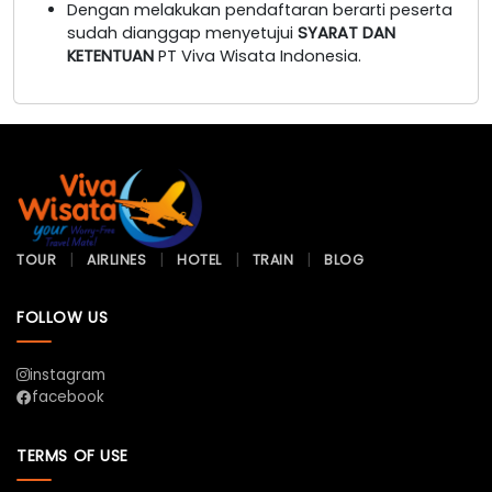
Dengan melakukan pendaftaran berarti peserta
sudah dianggap menyetujui
SYARAT DAN
KETENTUAN
PT Viva Wisata Indonesia.
TOUR
AIRLINES
HOTEL
TRAIN
BLOG
FOLLOW US
instagram
facebook
TERMS OF USE