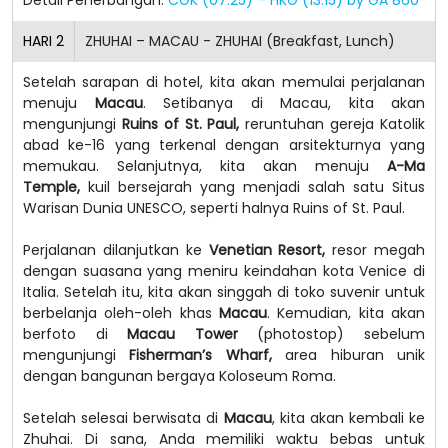
HARI
2
ZHUHAI – MACAU - ZHUHAI (Breakfast, Lunch)
Setelah sarapan di hotel, kita akan memulai perjalanan
menuju
Macau
. Setibanya di Macau, kita akan
mengunjungi
Ruins of St. Paul,
reruntuhan gereja Katolik
abad ke-16 yang terkenal dengan arsitekturnya yang
memukau. Selanjutnya, kita akan menuju
A-Ma
Temple,
kuil bersejarah yang menjadi salah satu Situs
Warisan Dunia UNESCO, seperti halnya Ruins of St. Paul.
Perjalanan dilanjutkan ke
Venetian Resort,
resor megah
dengan suasana yang meniru keindahan kota Venice di
Italia. Setelah itu, kita akan singgah di toko suvenir untuk
berbelanja oleh-oleh khas
Macau
. Kemudian, kita akan
berfoto di
Macau Tower
(photostop) sebelum
mengunjungi
Fisherman’s Wharf,
area hiburan unik
dengan bangunan bergaya Koloseum Roma.
Setelah selesai berwisata di
Macau
, kita akan kembali ke
Zhuhai. Di sana, Anda memiliki waktu bebas untuk