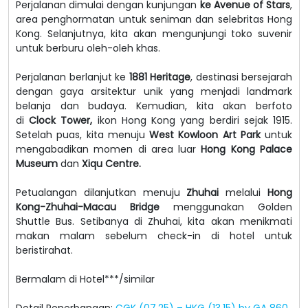
Perjalanan dimulai dengan kunjungan
ke Avenue of Stars
,
area penghormatan untuk seniman dan selebritas Hong
Kong. Selanjutnya, kita akan mengunjungi toko suvenir
untuk berburu oleh-oleh khas.
Perjalanan berlanjut ke
1881 Heritage
, destinasi bersejarah
dengan gaya arsitektur unik yang menjadi landmark
belanja dan budaya. Kemudian, kita akan berfoto
di
Clock Tower,
ikon Hong Kong yang berdiri sejak 1915.
Setelah puas, kita menuju
West Kowloon
Art Park
untuk
mengabadikan momen di area luar
Hong Kong Palace
Museum
dan
Xiqu Centre.
Petualangan dilanjutkan menuju
Zhuhai
melalui
Hong
Kong-Zhuhai-Macau Bridge
menggunakan Golden
Shuttle Bus. Setibanya di Zhuhai, kita akan menikmati
makan malam sebelum check-in di hotel untuk
beristirahat.
Bermalam di Hotel***/similar
Detail Penerbangan:
CGK (07.25) – HKG (13.15) by GA 860