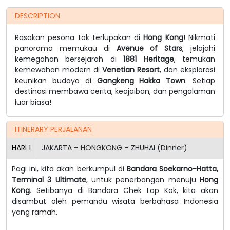
DESCRIPTION
Rasakan pesona tak terlupakan di
Hong Kong
! Nikmati
panorama memukau di
Avenue of Stars
, jelajahi
kemegahan bersejarah di
1881 Heritage
, temukan
kemewahan modern di
Venetian Resort
, dan eksplorasi
keunikan budaya di
Gangkeng Hakka Town
. Setiap
destinasi membawa cerita, keajaiban, dan pengalaman
luar biasa!
ITINERARY PERJALANAN
HARI
1
JAKARTA – HONGKONG – ZHUHAI (Dinner)
Pagi ini, kita akan berkumpul di
Bandara Soekarno-Hatta,
Terminal 3 Ultimate
, untuk penerbangan menuju
Hong
Kong
. Setibanya di Bandara Chek Lap Kok, kita akan
disambut oleh pemandu wisata berbahasa Indonesia
yang ramah.