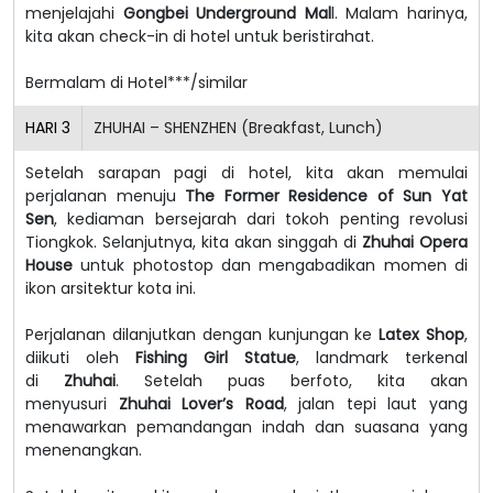
menjelajahi
Gongbei Underground Mal
l. Malam harinya,
kita akan check-in di hotel untuk beristirahat.
Bermalam di Hotel***/similar
HARI
3
ZHUHAI – SHENZHEN (Breakfast, Lunch)
Setelah sarapan pagi di hotel, kita akan memulai
perjalanan menuju
The Former Residence of Sun Yat
Sen
, kediaman bersejarah dari tokoh penting revolusi
Tiongkok. Selanjutnya, kita akan singgah di
Zhuhai Opera
House
untuk photostop dan mengabadikan momen di
ikon arsitektur kota ini.
Perjalanan dilanjutkan dengan kunjungan ke
Latex Shop
,
diikuti oleh
Fishing Girl Statue
, landmark terkenal
di
Zhuhai
. Setelah puas berfoto, kita akan
menyusuri
Zhuhai Lover’s
Road
, jalan tepi laut yang
menawarkan pemandangan indah dan suasana yang
menenangkan.