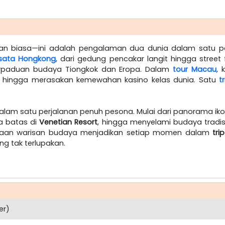
uran biasa—ini adalah pengalaman dua dunia dalam satu per
isata Hongkong
, dari gedung pencakar langit hingga street
erpaduan budaya Tiongkok dan Eropa. Dalam
tour Macau
, 
al, hingga merasakan kemewahan kasino kelas dunia. Satu
t
lam satu perjalanan penuh pesona. Mulai dari panorama iko
a batas di
Venetian Resort
, hingga menyelami budaya tradis
yaan warisan budaya menjadikan setiap momen dalam
tri
g tak terlupakan.
er)