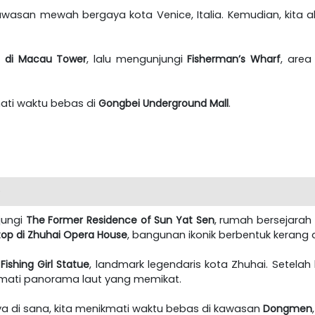
kawasan mewah bergaya kota Venice, Italia. Kemudian, kita 
p di Macau Tower
, lalu mengunjungi
Fisherman’s Wharf
, area
ti waktu bebas di
Gongbei Underground Mall
.
)
jungi
The Former Residence of Sun Yat Sen
, rumah bersejarah 
op di Zhuhai Opera House
, bangunan ikonik berbentuk kerang di
e
Fishing Girl Statue
, landmark legendaris kota Zhuhai. Setelah
kmati panorama laut yang memikat.
ya di sana, kita menikmati waktu bebas di kawasan
Dongmen