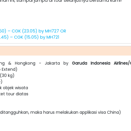
nan ini, sampai jumpa di tour selanjutnya bersama kami!
1.50) – CGK (23.05) by MH727 OR
.45) – CGK (15.05) by MH721
gkong & Hongkong - Jakarta by
Garuda Indonesia Airlines/
o Extend)
 (30 kg)
e)
k objek wisata
t tour diatas
u ditangguhkan, maka harus melakukan applikasi visa China)