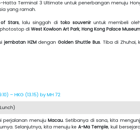
no-Hatta Terminal 3 Ultimate untuk penerbangan menuju Hon
sia yang ramah.
of Stars
, lalu singgah di
toko souvenir
untuk membeli oleh-
u photostop di
West Kowloon Art Park
,
Hong Kong Palace Museu
ui
jembatan HZM
dengan
Golden Shuttle Bus
. Tiba di Zhuhai,
.10) – HKG (13.15) by MH 72
 Lunch)
ai perjalanan menuju
Macau
. Setibanya di sana, kita mengun
nya. Selanjutnya, kita menuju ke
A-Ma Temple
, kuil bersej