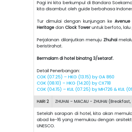
Pagi ini kita berkumpul di Bandara Soekar
kita disambut oleh guide berbahasa Indone
Tur dimulai dengan kunjungan ke
Avenue 
Heritage
dan
Clock Tower
untuk berfoto, lal
Perjalanan dilanjutkan menuju
Zhuhai
melal
beristirahat.
Bermalam di hotel binatng 3/setaraf.
Detail Penerbangan:
CGK (07.25) – HKG (13.15) by GA 860
CGK (08.10) – HKG (14.20) by CX718
CGK (04.15) – KUL (07.25) by MH726 & KUL (09
HARI
2
ZHUHAI – MACAU - ZHUHAI (Breakfast,
Setelah sarapan di hotel, kita akan memul
abad ke-16 yang memukau dengan arsitektur
UNESCO.