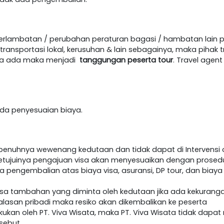
terlambatan / perubahan peraturan bagasi / hambatan lain 
ansportasi lokal, kerusuhan & lain sebagainya, maka pihak t
jika ada maka menjadi
tanggungan peserta tour
. Travel age
h ada penyesuaian biaya.
epenuhnya wewenang kedutaan dan tidak dapat di Intervensi o
etujuinya pengajuan visa akan menyesuaikan dengan prosedur 
da pengembalian atas biaya visa, asuransi, DP tour, dan biaya
visa tambahan yang diminta oleh kedutaan jika ada kekurang
lasan pribadi maka resiko akan dikembalikan ke peserta
akukan oleh PT. Viva Wisata, maka PT. Viva Wisata tidak dap
sebut.