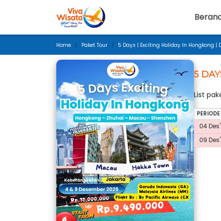
Beran
Home
Paket Tour
5 Days | Exciting Holiday In Hongkong |
5 DAY
List pa
PERIODE
04 Des'
09 Des'