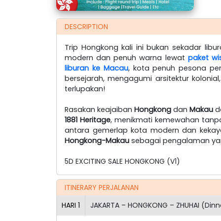
DESCRIPTION
Trip Hongkong kali ini bukan sekadar lib
modern dan penuh warna lewat
paket w
liburan ke Macau
, kota penuh pesona p
bersejarah, mengagumi arsitektur koloni
terlupakan!
Rasakan keajaiban
Hongkong
dan
Makau
da
1881 Heritage
, menikmati kemewahan tanp
antara gemerlap kota modern dan keka
Hongkong-Makau
sebagai pengalaman yan
5D EXCITING SALE HONGKONG (V1)
ITINERARY PERJALANAN
HARI
1
JAKARTA – HONGKONG – ZHUHAI (Dinn