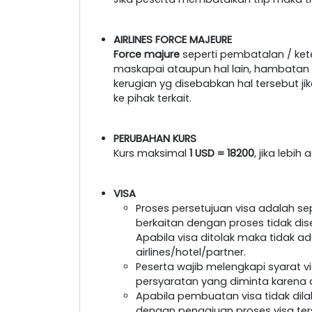
AIRLINES FORCE MAJEURE
Force majure
seperti pembatalan / ke
maskapai ataupun hal lain, hambatan tr
kerugian yg disebabkan hal tersebut 
ke pihak terkait.
PERUBAHAN KURS
Kurs maksimal
1 USD = 18200
, jika lebi
VISA
Proses persetujuan visa adalah s
berkaitan dengan proses tidak dis
Apabila visa ditolak maka tidak a
airlines/hotel/partner.
Peserta wajib melengkapi syarat 
persyaratan yang diminta karena a
Apabila pembuatan visa tidak dil
dengan pengajuan proses visa ter