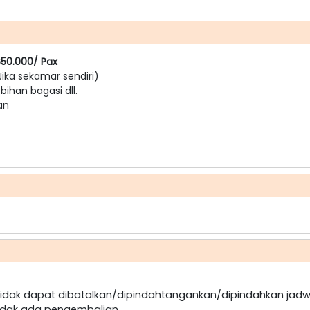
650.000/ Pax
Jika sekamar sendiri)
ebihan bagasi dll.
an
dak dapat dibatalkan/dipindahtangankan/dipindahkan jadw
idak ada pengembalian.