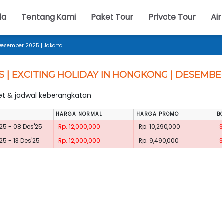
da
Tentang Kami
Paket Tour
Private Tour
Air
 Desember 2025 | Jakarta
S | EXCITING HOLIDAY IN HONGKONG | DESEMBE
ket & jadwal keberangkatan
HARGA NORMAL
HARGA PROMO
B
25 - 08 Des'25
Rp. 12,000,000
Rp. 10,290,000
25 - 13 Des'25
Rp. 12,000,000
Rp. 9,490,000