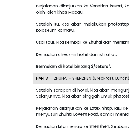
Perjalanan dilanjutkan ke
Venetian Resort
, 
oleh-oleh khas Macau.
Setelah itu, kita akan melakukan
photosto
koloseum Romawi.
Usai tour, kita kembali ke
Zhuhai
dan menikma
Kemudian check-in hotel dan istirahat.
Bermalam di hotel bintang 3/setaraf.
HARI
3
ZHUHAI – SHENZHEN (Breakfast, Lunch
Setelah sarapan di hotel, kita akan mengun
Selanjutnya, kita akan singgah untuk
photost
Perjalanan dilanjutkan ke
Latex Shop
, lalu k
menyusuri
Zhuhai Lover’s Road
, sambil meni
Kemudian kita menuju ke
Shenzhen
. Setiban