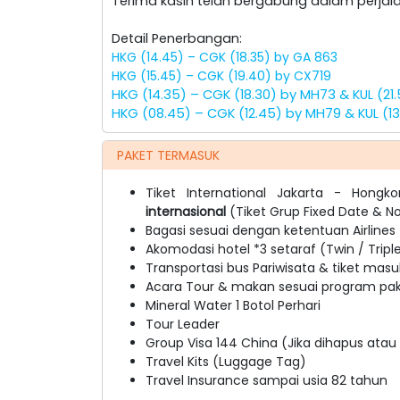
Terima kasih telah bergabung dalam perjala
Detail Penerbangan:
HKG (14.45) – CGK (18.35) by GA 863
HKG (15.45) – CGK (19.40) by CX719
HKG (14.35) – CGK (18.30) by MH73 & KUL (2
HKG (08.45) – CGK (12.45) by MH79 & KUL (13
PAKET TERMASUK
Tiket International Jakarta - Hon
internasional
(Tiket Grup Fixed Date & N
Bagasi sesuai dengan ketentuan Airlines
Akomodasi hotel *3 setaraf (Twin / Tripl
Transportasi bus Pariwisata & tiket masu
Acara Tour & makan sesuai program pake
Mineral Water 1 Botol Perhari
Tour Leader
Group Visa 144 China (Jika dihapus ata
Travel Kits (Luggage Tag)
Travel Insurance sampai usia 82 tahun