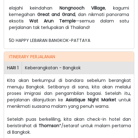
elajahi keindahan
Nongnooch Village
, kagumi
kemegahan
Great and Grand
, dan nikmati panorama
eksotis
Wat Arun Temple
—semua dalam satu
perjalanan tak terlupakan di Thailand!
5D HAPPY LEBARAN BANGKOK-PATTAYA
ITINERARY PERJALANAN
HARI
1
Keberangkatan - Bangkok
Kita akan berkumpul di bandara sebelum berangkat
menuju Bangkok. Setibanya di sana, kita akan melalui
proses imigrasi dan pengambilan bagasi. Setelah itu,
perjalanan dilanjutkan ke
Asiatique Night Market
untuk
menikmati suasana malam yang penuh warna.
Setelah puas berkeliling, kita akan check-in hotel dan
beristirahat di
Thomson
*/setaraf untuk malam pertama
di Bangkok.