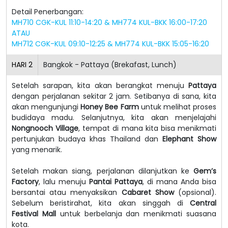
Detail Penerbangan:
MH710 CGK-KUL 11:10-14:20 & MH774 KUL-BKK 16:00-17:20
ATAU
MH712 CGK-KUL 09:10-12:25 & MH774 KUL-BKK 15:05-16:20
HARI
2
Bangkok - Pattaya (Brekafast, Lunch)
Setelah sarapan, kita akan berangkat menuju
Pattaya
dengan perjalanan sekitar 2 jam. Setibanya di sana, kita
akan mengunjungi
Honey Bee Farm
untuk melihat proses
budidaya madu. Selanjutnya, kita akan menjelajahi
Nongnooch Village
, tempat di mana kita bisa menikmati
pertunjukan budaya khas Thailand dan
Elephant Show
yang menarik.
Setelah makan siang, perjalanan dilanjutkan ke
Gem’s
Factory
, lalu menuju
Pantai Pattaya
, di mana Anda bisa
bersantai atau menyaksikan
Cabaret Show
(opsional).
Sebelum beristirahat, kita akan singgah di
Central
Festival Mall
untuk berbelanja dan menikmati suasana
kota.