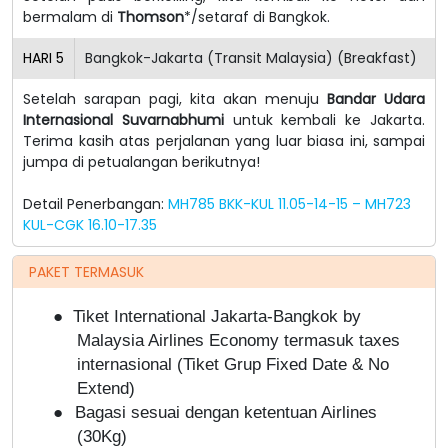
bermalam di
Thomson
*/setaraf di Bangkok.
HARI
5
Bangkok-Jakarta (Transit Malaysia) (Breakfast)
Setelah sarapan pagi, kita akan menuju
Bandar Udara
Internasional Suvarnabhumi
untuk kembali ke Jakarta.
Terima kasih atas perjalanan yang luar biasa ini, sampai
jumpa di petualangan berikutnya!
Detail Penerbangan:
MH785 BKK-KUL 11.05-14-15 – MH723
KUL-CGK 16.10-17.35
PAKET TERMASUK
●
Tiket International Jakarta-Bangkok by
Malaysia Airlines Economy termasuk taxes
internasional (Tiket Grup Fixed Date & No
Extend)
●
Bagasi sesuai dengan ketentuan Airlines
(30Kg)