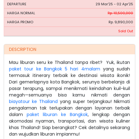
29 Mar'25 - 02 Apr'25
Rp. 10,500,000
Rp. 9,890,000
Sold Out
DESCRIPTION
Mau liburan seru ke Thailand tanpa ribet? Yuk, ikutan
paket tour ke Bangkok 5 hari 4malam
yang sudah
termasuk itinerary terbaik ke destinasi wisata ikonik!
Dari gemerlapnya kota Bangkok, serunya berbelanja di
pasar terapung, sampai menikmati keindahan kuil-kuil
megah—semuanya bisa kamu nikmati dengan
biayatour ke Thailand
yang super terjangkau! Nikmati
pengalaman tak terlupakan dengan layanan terbaik
dalam
paket liburan ke Bangkok
, lengkap dengan
akomodasi nyaman, transportasi, dan wisata kuliner
khas Thailand! Siap berangkat? Cek detailnya sekarang
dan wujudkan liburan impianmu!