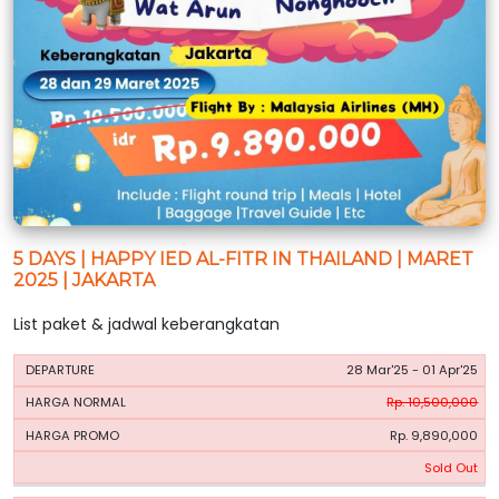
5 DAYS | HAPPY IED AL-FITR IN THAILAND | MARET
2025 | JAKARTA
List paket & jadwal keberangkatan
HARGA
HARGA
28 Mar'25 - 01 Apr'25
PERIODE
BOOKING
NORMAL
PROMO
Rp. 10,500,000
Rp. 9,890,000
Sold Out