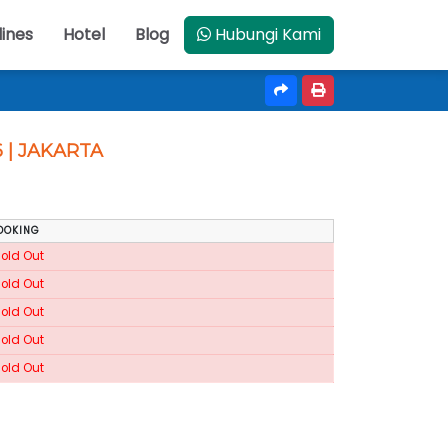
lines
Hotel
Blog
Hubungi Kami
6 | JAKARTA
OOKING
Sold Out
Sold Out
Sold Out
Sold Out
Sold Out