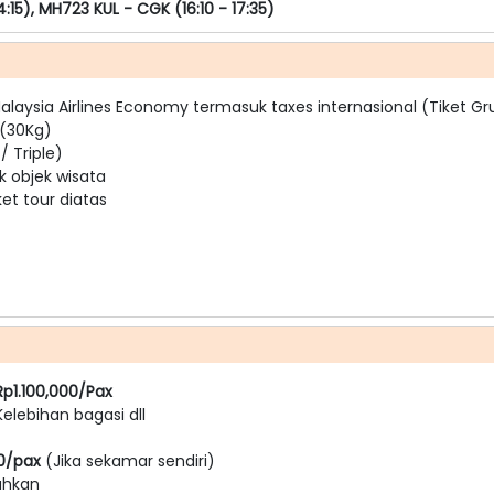
4:15), MH723 KUL - CGK (16:10 - 17:35)
alaysia Airlines Economy termasuk taxes internasional (Tiket Gr
 (30Kg)
 Triple)
k objek wisata
t tour diatas
Rp1.100,000/Pax
 Kelebihan bagasi dll
00/pax
(Jika sekamar sendiri)
tuhkan