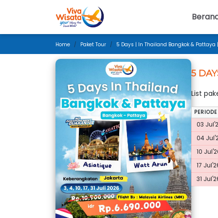
Beran
Home
Paket Tour
5 Days | In Thailand Bangkok & Pattaya |
5 DAY
List pa
PERIODE
03 Jul'
04 Jul'
10 Jul'2
17 Jul'2
31 Jul'