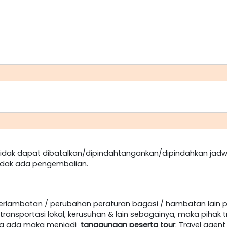
dak dapat dibatalkan/dipindahtangankan/dipindahkan jadw
idak ada pengembalian.
terlambatan / perubahan peraturan bagasi / hambatan lain 
ansportasi lokal, kerusuhan & lain sebagainya, maka pihak t
jika ada maka menjadi
tanggungan peserta tour
. Travel age