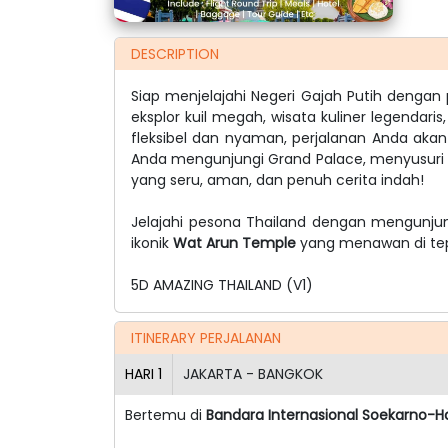
DESCRIPTION
Siap menjelajahi Negeri Gajah Putih deng
eksplor kuil megah, wisata kuliner legendar
fleksibel dan nyaman, perjalanan Anda akan 
Anda mengunjungi Grand Palace, menyusuri 
yang seru, aman, dan penuh cerita indah!
Jelajahi pesona Thailand dengan mengunju
ikonik
Wat Arun Temple
yang menawan di te
5D AMAZING THAILAND (V1)
ITINERARY PERJALANAN
HARI
1
JAKARTA - BANGKOK
Bertemu di
Bandara Internasional Soekarno-H