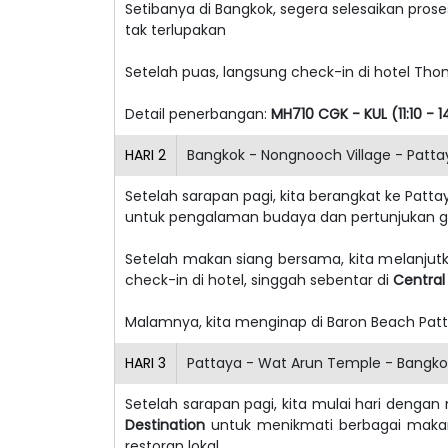
Setibanya di Bangkok, segera selesaikan prose
tak terlupakan
Setelah puas, langsung check-in di hotel Tho
Detail penerbangan:
MH710 CGK - KUL (11:10 - 1
HARI
2
Bangkok - Nongnooch Village - Patta
Setelah sarapan pagi, kita berangkat ke Pat
untuk pengalaman budaya dan pertunjukan g
Setelah makan siang bersama, kita melanjut
check-in di hotel, singgah sebentar di
Central 
Malamnya, kita menginap di Baron Beach Patt
HARI
3
Pattaya - Wat Arun Temple - Bangkok
Setelah sarapan pagi, kita mulai hari denga
Destination
untuk menikmati berbagai makana
restoran lokal