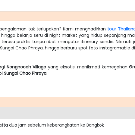
an pengalaman tak terlupakan? Kami menghadirkan
tour Thailan
is, hingga belanja seru di night market yang hidup sepanjang m
terasa praktis tanpa ribet mengatur itinerary sendiri. Nikmati
Sungai Chao Phraya, hingga berburu spot foto instagramable d
ngi
Nongnooch Village
yang eksotis, menikmati kemegahan
Gr
pi
Sungai Chao Phraya
.
atta
dua jam sebelum keberangkatan ke Bangkok