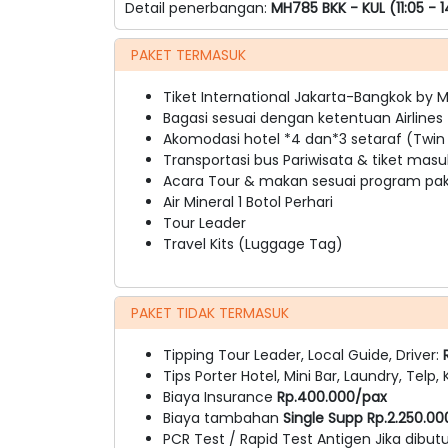
Detail penerbangan:
MH785 BKK - KUL (11:05 - 1
PAKET TERMASUK
Tiket International Jakarta-Bangkok by M
Bagasi sesuai dengan ketentuan Airlines
Akomodasi hotel *4 dan*3 setaraf (Twin /
Transportasi bus Pariwisata & tiket masu
Acara Tour & makan sesuai program pake
Air Mineral 1 Botol Perhari
Tour Leader
Travel Kits (Luggage Tag)
PAKET TIDAK TERMASUK
Tipping Tour Leader, Local Guide, Driver:
Tips Porter Hotel, Mini Bar, Laundry, Telp,
Biaya Insurance
Rp.400.000/pax
Biaya tambahan
Single Supp Rp.2.250.0
PCR Test / Rapid Test Antigen Jika dibu