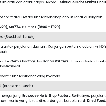
s imigrasi dan ambil bagasi. Nikmati
Asiatique Night Market
untuk
mson*** atau setara untuk menginap dan istirahat di Bangkok
4:20), MH774 KUL - BKK (16:00 - 17:20)
ya (Breakfast, Lunch)
taya untuk perjalanan dua jam. Kunjungan pertama adalah ke
Hon
ajah
kan ke
Gem’s Factory
dan
Pantai Pattaya
, di mana Anda dapa
Festival Mall
aya*** untuk istirahat yang nyaman
 (Breakfast, Lunch)
n mengunjungi
Erawadee Herb Shop Factory
. Berikutnya, perjala
n manis yang lezat, diikuti dengan berbelanja di
Dried Food