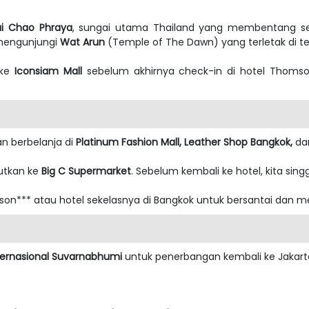
i Chao Phraya
, sungai utama Thailand yang membentang sep
a mengunjungi
Wat Arun
(Temple of The Dawn) yang terletak di t
 ke
Iconsiam Mall
sebelum akhirnya check-in di hotel Thomso
an berbelanja di
Platinum Fashion Mall, Leather Shop Bangkok,
da
jutkan ke
Big C Supermarket
. Sebelum kembali ke hotel, kita sin
on*** atau hotel sekelasnya di Bangkok untuk bersantai dan 
ternasional Suvarnabhumi
untuk penerbangan kembali ke Jakart