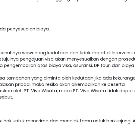
h ada penyesuaian biaya.
epenuhnya wewenang kedutaan dan tidak dapat di Intervensi o
etujuinya pengajuan visa akan menyesuaikan dengan prosedur 
da pengembalian atas biaya visa, asuransi, DP tour, dan biaya
visa tambahan yang diminta oleh kedutaan jika ada kekurang
lasan pribadi maka resiko akan dikembalikan ke peserta
akukan oleh PT. Viva Wisata, maka PT. Viva Wisata tidak dap
sebut.
iki hak untuk menerima dan menolak tamu untuk berkunjung. A