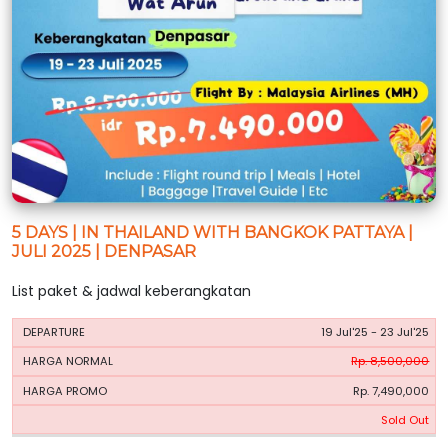
5 DAYS | IN THAILAND WITH BANGKOK PATTAYA |
JULI 2025 | DENPASAR
List paket & jadwal keberangkatan
HARGA
HARGA
19 Jul'25 - 23 Jul'25
PERIODE
BOOKING
NORMAL
PROMO
Rp. 8,500,000
Rp. 7,490,000
Sold Out