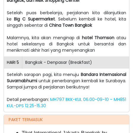
Bangkok, dan MBK Shopping Center
Setelah puas berbelanja, perjalanan kita dilanjutkan
ke
Big C Supermarket
. Sebelum kembali ke hotel, kita
singgah sebentar di
China Town Bangkok
Malamnya, kita akan menginap di
hotel Thomson
atau
hotel sekelasnya di Bangkok untuk bersantai dan
menikmati akhir hari yang menyenangkan
HARI
5
Bangkok - Denpasar (Breakfast)
Setelah sarapan pagi, kita menuju
Bandara Internasional
Suvarnabhumi
untuk penerbangan kembali ke Surabaya.
Sampai jumpa di perjalanan berikutnya!
Detail penerbangan:
MH797 BKK-KUL 06.00-09-10 – MH851
KUL-DPS 12.25-15.30
PAKET TERMASUK
●
Tiket International Jakarta-Bangkok by