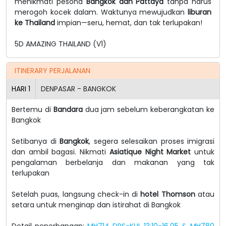
menikmati pesona
Bangkok dan Pattaya
tanpa harus
merogoh kocek dalam. Waktunya mewujudkan
liburan
ke Thailand
impian—seru, hemat, dan tak terlupakan!
5D AMAZING THAILAND (V1)
ITINERARY PERJALANAN
HARI
1
DENPASAR - BANGKOK
Bertemu di
Bandara
dua jam sebelum keberangkatan ke
Bangkok
Setibanya di
Bangkok
, segera selesaikan proses imigrasi
dan ambil bagasi. Nikmati
Asiatique Night Market
untuk
pengalaman berbelanja dan makanan yang tak
terlupakan
Setelah puas, langsung check-in di
hotel Thomson
atau
setara untuk menginap dan istirahat di Bangkok
Detail penerbangan:
MH714 DPS-KUL 13:10-16.05 & MH780