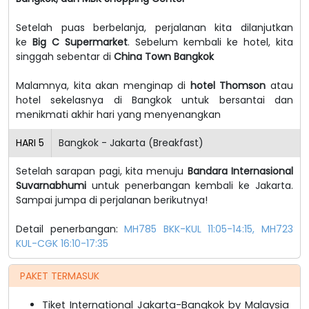
Setelah puas berbelanja, perjalanan kita dilanjutkan
ke
Big C Supermarket
. Sebelum kembali ke hotel, kita
singgah sebentar di
China Town Bangkok
Malamnya, kita akan menginap di
hotel Thomson
atau
hotel sekelasnya di Bangkok untuk bersantai dan
menikmati akhir hari yang menyenangkan
HARI
5
Bangkok - Jakarta (Breakfast)
Setelah sarapan pagi, kita menuju
Bandara Internasional
Suvarnabhumi
untuk penerbangan kembali ke Jakarta.
Sampai jumpa di perjalanan berikutnya!
Detail penerbangan:
MH785 BKK-KUL 11:05-14:15, MH723
KUL-CGK 16:10-17:35
PAKET TERMASUK
Tiket International Jakarta-Bangkok by Malaysia