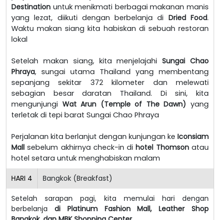
Destination
untuk menikmati berbagai makanan manis
yang lezat, diikuti dengan berbelanja di
Dried Food
.
Waktu makan siang kita habiskan di sebuah restoran
lokal
Setelah makan siang, kita menjelajahi
Sungai Chao
Phraya
, sungai utama Thailand yang membentang
sepanjang sekitar 372 kilometer dan melewati
sebagian besar daratan Thailand. Di sini, kita
mengunjungi
Wat Arun (Temple of The Dawn)
yang
terletak di tepi barat Sungai Chao Phraya
Perjalanan kita berlanjut dengan kunjungan ke
Iconsiam
Mall
sebelum akhirnya check-in di
hotel Thomson
atau
hotel setara untuk menghabiskan malam
HARI
4
Bangkok (Breakfast)
Setelah sarapan pagi, kita memulai hari dengan
berbelanja
di Platinum Fashion Mall, Leather Shop
Bangkok, dan MBK Shopping Center