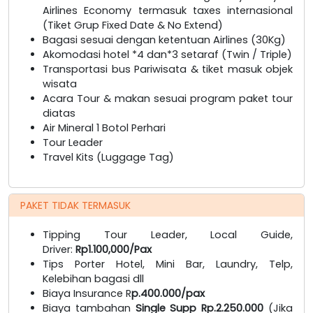
Airlines Economy termasuk taxes internasional
(Tiket Grup Fixed Date & No Extend)
Bagasi sesuai dengan ketentuan Airlines (30Kg)
Akomodasi hotel *4 dan*3 setaraf (Twin / Triple)
Transportasi bus Pariwisata & tiket masuk objek
wisata
Acara Tour & makan sesuai program paket tour
diatas
Air Mineral
1 Botol Perhari
Tour Leader
Travel Kits (Luggage Tag)
PAKET TIDAK TERMASUK
Tipping Tour Leader, Local Guide,
Driver:
Rp1.100,000/Pax
Tips Porter Hotel, Mini Bar, Laundry, Telp,
Kelebihan bagasi dll
Biaya Insurance R
p.400.000/pax
Biaya tambahan
Single Supp Rp.2.250.000
(Jika