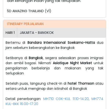
dan kenangan indah yang tak terlupakan.
5D AMAZING THAILAND (V1)
ITINERARY PERJALANAN
HARI
1
JAKARTA - BANGKOK
Bertemu di
Bandara Internasional Soekarno-Hatta
dua
jam sebelum keberangkatan ke Bangkok
Setibanya di
Bangkok
, segera selesaikan proses imigrasi
dan ambil bagasi. Nikmati
Asiatique Night Market
untuk
pengalaman berbelanja dan makanan yang tak
terlupakan
Setelah puas, langsung check-in di
hotel Thomson
atau
setara untuk menginap dan istirahat di Bangkok
Detail penerbangan:
MH710 CGK-KUL 11:10-14:20, MH774
KUL-BKK 16:00-17:20