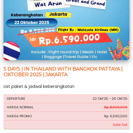
5 DAYS | IN THAILAND WITH BANGKOK PATTAYA |
OKTOBER 2025 | JAKARTA
List paket & jadwal keberangkatan
HARGA
HARGA
22 Okt'25 - 26 Okt'25
PERIODE
BOOKING
NORMAL
PROMO
Rp. 8,500,000
Rp. 6,590,000
Sold Out