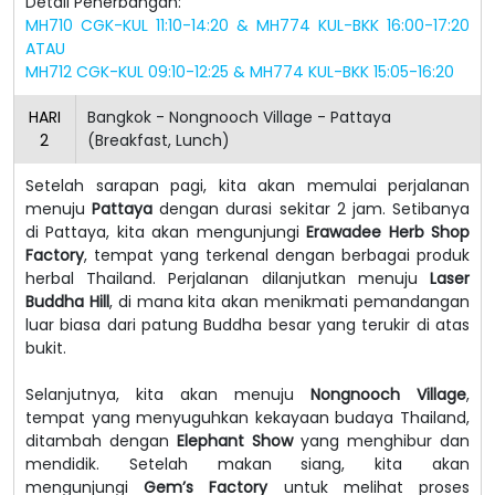
Detail Penerbangan:
MH710 CGK-KUL 11:10-14:20 & MH774 KUL-BKK 16:00-17:20
ATAU
MH712 CGK-KUL 09:10-12:25 & MH774 KUL-BKK 15:05-16:20
HARI
Bangkok - Nongnooch Village - Pattaya
2
(Breakfast, Lunch)
Setelah sarapan pagi, kita akan memulai perjalanan
menuju
Pattaya
dengan durasi sekitar 2 jam. Setibanya
di Pattaya, kita akan mengunjungi
Erawadee Herb Shop
Factory
, tempat yang terkenal dengan berbagai produk
herbal Thailand. Perjalanan dilanjutkan menuju
Laser
Buddha Hill
, di mana kita akan menikmati pemandangan
luar biasa dari patung Buddha besar yang terukir di atas
bukit.
Selanjutnya, kita akan menuju
Nongnooch Village
,
tempat yang menyuguhkan kekayaan budaya Thailand,
ditambah dengan
Elephant Show
yang menghibur dan
mendidik. Setelah makan siang, kita akan
mengunjungi
Gem’s Factory
untuk melihat proses