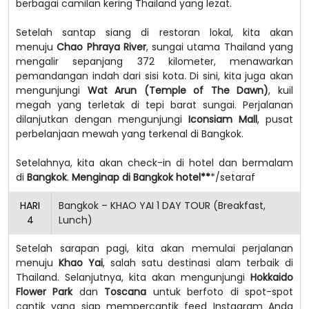
berbagai camilan kering Thailand yang lezat.
Setelah santap siang di restoran lokal, kita akan
menuju
Chao Phraya River
, sungai utama Thailand yang
mengalir sepanjang 372 kilometer, menawarkan
pemandangan indah dari sisi kota. Di sini, kita juga akan
mengunjungi
Wat Arun (Temple of The Dawn)
, kuil
megah yang terletak di tepi barat sungai. Perjalanan
dilanjutkan dengan mengunjungi
Iconsiam Mall
, pusat
perbelanjaan mewah yang terkenal di Bangkok.
Setelahnya, kita akan check-in di hotel dan bermalam
di
Bangkok
.
Menginap di Bangkok hotel**
*/setaraf
HARI
Bangkok – KHAO YAI 1 DAY TOUR (Breakfast,
4
Lunch)
Setelah sarapan pagi, kita akan memulai perjalanan
menuju
Khao Yai
, salah satu destinasi alam terbaik di
Thailand. Selanjutnya, kita akan mengunjungi
Hokkaido
Flower Park
dan
Toscana
untuk berfoto di spot-spot
cantik yang siap mempercantik feed Instagram Anda