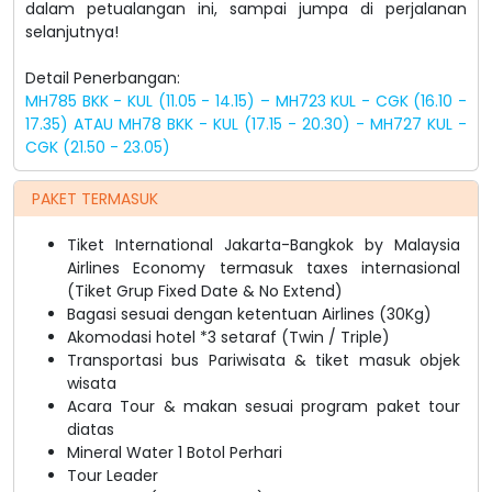
dalam petualangan ini, sampai jumpa di perjalanan
selanjutnya!
Detail Penerbangan:
MH785 BKK - KUL (11.05 - 14.15) – MH723 KUL - CGK (16.10 -
17.35)
ATAU
MH78 BKK - KUL (17.15 - 20.30) - MH727 KUL -
CGK (21.50 - 23.05)
PAKET TERMASUK
Tiket International Jakarta-Bangkok by Malaysia
Airlines Economy termasuk taxes internasional
(Tiket Grup Fixed Date & No Extend)
Bagasi sesuai dengan ketentuan Airlines (30Kg)
Akomodasi hotel *3 setaraf (Twin / Triple)
Transportasi bus Pariwisata & tiket masuk objek
wisata
Acara Tour & makan sesuai program paket tour
diatas
Mineral Water 1 Botol Perhari
Tour Leader