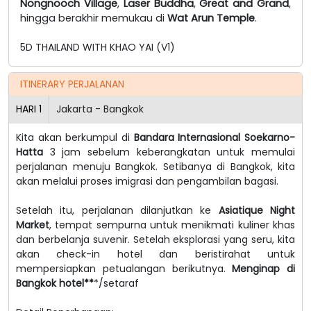
Nongnooch Village
,
Laser Buddha
,
Great and Grand
,
hingga berakhir memukau di
Wat Arun Temple
.
5D THAILAND WITH KHAO YAI (V1)
ITINERARY PERJALANAN
HARI
1
Jakarta - Bangkok
Kita akan berkumpul di
Bandara Internasional Soekarno-
Hatta
3 jam sebelum keberangkatan untuk memulai
perjalanan menuju Bangkok. Setibanya di Bangkok, kita
akan melalui proses imigrasi dan pengambilan bagasi.
Setelah itu, perjalanan dilanjutkan ke
Asiatique Night
Market
, tempat sempurna untuk menikmati kuliner khas
dan berbelanja suvenir. Setelah eksplorasi yang seru, kita
akan check-in hotel dan beristirahat untuk
mempersiapkan petualangan berikutnya.
Menginap di
Bangkok hotel**
*/setaraf