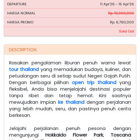
11 Apr'26 - 15 Apr'26
Rp. 10,000,000
Rp. 6,790,000
Sold Out
DESCRIPTION
Rasakan pengalaman liburan penuh warna lewat
tour thailand
yang memadukan budaya, kuliner, dan
petualangan seru di setiap sudut Negeri Gajah Putih.
Dengan berbagai pilihan
open trip thailand
yang
fleksibel, Anda bisa menjelajahi destinasi populer
tanpa ribet dan tetap hemat. Kini saatnya
mewujudkan impian
ke thailand
dengan perjalanan
yang lebih mudah, seru, dan pastinya penuh cerita
berkesan.
Jelajahi perjalanan penuh pesona dengan
mengunjungi
Hokkaido Flower Park
,
Toscana