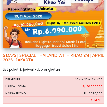
5 DAYS | SPECIAL THAILAND WITH KHAO YAI | APRIL
2026 | JAKARTA
List paket & jadwal keberangkatan
HARGA
HARGA
10 Apr'26 - 14 Apr'26
PERIODE
BOOKING
NORMAL
PROMO
Rp. 10,000,000
Rp. 6,790,000
Sold Out