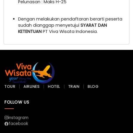
Pelunasan : Maks H-25
Dengan melakukan pendaftaran berarti peserta
sudah dianggap menyetujui
SYARAT DAN
KETENTUAN
PT Viva Wisata Indonesia.
TOUR
AIRLINES
HOTEL
TRAIN
BLOG
FOLLOW US
instagram
facebook