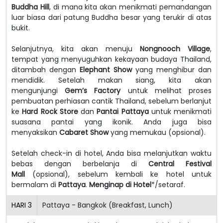
Buddha Hill
, di mana kita akan menikmati pemandangan
luar biasa dari patung Buddha besar yang terukir di atas
bukit.
Selanjutnya, kita akan menuju
Nongnooch Village
,
tempat yang menyuguhkan kekayaan budaya Thailand,
ditambah dengan
Elephant Show
yang menghibur dan
mendidik. Setelah makan siang, kita akan
mengunjungi
Gem’s Factory
untuk melihat proses
pembuatan perhiasan cantik Thailand, sebelum berlanjut
ke
Hard Rock Store
dan
Pantai Pattaya
untuk menikmati
suasana pantai yang ikonik. Anda juga bisa
menyaksikan
Cabaret Show
yang memukau (opsional).
Setelah check-in di hotel, Anda bisa melanjutkan waktu
bebas dengan berbelanja di
Central Festival
Mall
(opsional), sebelum kembali ke hotel untuk
bermalam di
Pattaya
.
Menginap di Hotel
*/setaraf.
HARI
3
Pattaya - Bangkok (Breakfast, Lunch)