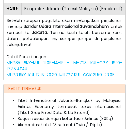
HARI
5
Bangkok - Jakarta (Transit Malaysia) (Breakfast)
Setelah sarapan pagi, kita akan melanjutkan perjalanan
menuju
Bandar Udara Internasional Suvarnabhumi
untuk
kembali ke
Jakarta
. Terima kasih telah bersama kami
dalam petualangan ini, sampai jumpa di perjalanan
selanjutnya!
Detail Penerbangan:
MH785 BKK-KUL 11.05-14-15 – MH723 KUL-CGK 16.10-
17.35
ATAU
MH78 BKK-KUL 17.15-20.30-MH727 KUL-CGK 21.50-23.05
PAKET TERMASUK
Tiket International Jakarta-Bangkok by Malaysia
Airlines Economy termasuk taxes internasional
(Tiket Grup Fixed Date & No Extend)
Bagasi sesuai dengan ketentuan Airlines (30Kg)
Akomodasi hotel *3 setaraf (Twin / Triple)