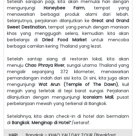
Setelah sarapan pagi, kita akan memulai hari dengan
mengunjungi
Honeybee Farm
, tempat yang
menawarkan berbagai produk alami dari lebah.
Selanjutnya, perjalanan dilanjutkan ke
Great and Grand
Sweet Destination
, tempat yang penuh dengan manisan
khas yang menggugah selera, kemudian kita akan
berbelanja di
Dried Food Market
untuk mencoba
berbagai camilan kering Thailand yang lezat.
Setelah santap siang di restoran lokal, kita akan
menuju
Chao Phraya River
, sungai utama Thailand yang
mengalir sepanjang 372 kilometer, menawarkan
pemandangan indah dari sisi kota. Di sini, kita juga akan
mengunjungi
Wat Arun (Temple of The Dawn)
, kuil
megah yang terletak di tepi barat sungai. Perjalanan
dilanjutkan dengan mengunjungi
Iconsiam Mall
, pusat
perbelanjaan mewah yang terkenal di Bangkok.
Setelahnya, kita akan check-in di hotel dan bermalam
di
Bangkok
.
Menginap di Hotel
*/setaraf.
HARI
Bangkok – KHAO YAI 1 DAY TOUR (Breakfast,