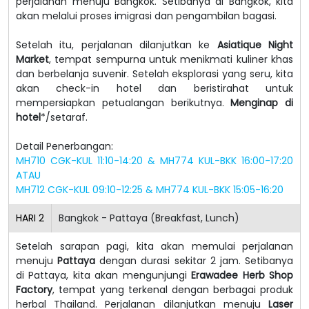
perjalanan menuju Bangkok. Setibanya di Bangkok, kita
akan melalui proses imigrasi dan pengambilan bagasi.
Setelah itu, perjalanan dilanjutkan ke
Asiatique Night
Market
, tempat sempurna untuk menikmati kuliner khas
dan berbelanja suvenir. Setelah eksplorasi yang seru, kita
akan check-in hotel dan beristirahat untuk
mempersiapkan petualangan berikutnya.
Menginap di
hotel
*/setaraf.
Detail Penerbangan:
MH710 CGK-KUL 11:10-14:20 & MH774 KUL-BKK 16:00-17:20
ATAU
MH712 CGK-KUL 09:10-12:25 & MH774 KUL-BKK 15:05-16:20
HARI
2
Bangkok - Pattaya (Breakfast, Lunch)
Setelah sarapan pagi, kita akan memulai perjalanan
menuju
Pattaya
dengan durasi sekitar 2 jam. Setibanya
di Pattaya, kita akan mengunjungi
Erawadee Herb Shop
Factory
, tempat yang terkenal dengan berbagai produk
herbal Thailand. Perjalanan dilanjutkan menuju
Laser