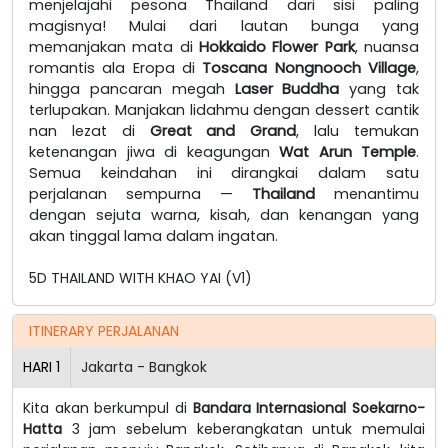
menjelajahi pesona Thailand dari sisi paling
magisnya! Mulai dari lautan bunga yang
memanjakan mata di
Hokkaido Flower Park
, nuansa
romantis ala Eropa di
Toscana Nongnooch Village
,
hingga pancaran megah
Laser Buddha
yang tak
terlupakan. Manjakan lidahmu dengan dessert cantik
nan lezat di
Great and Grand
, lalu temukan
ketenangan jiwa di keagungan
Wat Arun Temple
.
Semua keindahan ini dirangkai dalam satu
perjalanan sempurna —
Thailand
menantimu
dengan sejuta warna, kisah, dan kenangan yang
akan tinggal lama dalam ingatan.
5D THAILAND WITH KHAO YAI (V1)
ITINERARY PERJALANAN
HARI
1
Jakarta - Bangkok
Kita akan berkumpul di
Bandara Internasional Soekarno-
Hatta
3 jam sebelum keberangkatan untuk memulai