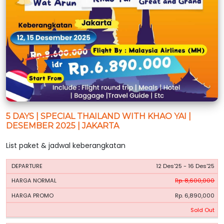
5 DAYS | SPECIAL THAILAND WITH KHAO YAI |
DESEMBER 2025 | JAKARTA
List paket & jadwal keberangkatan
HARGA
HARGA
12 Des'25 - 16 Des'25
PERIODE
BOOKING
NORMAL
PROMO
Rp. 8,600,000
Rp. 6,890,000
Sold Out