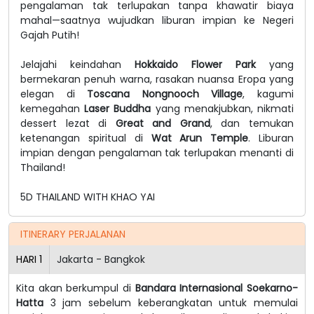
pengalaman tak terlupakan tanpa khawatir biaya
mahal—saatnya wujudkan liburan impian ke Negeri
Gajah Putih!
Jelajahi keindahan
Hokkaido Flower Park
yang
bermekaran penuh warna, rasakan nuansa Eropa yang
elegan di
Toscana Nongnooch Village
, kagumi
kemegahan
Laser Buddha
yang menakjubkan, nikmati
dessert lezat di
Great and Grand
, dan temukan
ketenangan spiritual di
Wat Arun Temple
. Liburan
impian dengan pengalaman tak terlupakan menanti di
Thailand!
5D THAILAND WITH KHAO YAI
ITINERARY PERJALANAN
HARI
1
Jakarta - Bangkok
Kita akan berkumpul di
Bandara Internasional Soekarno-
Hatta
3 jam sebelum keberangkatan untuk memulai