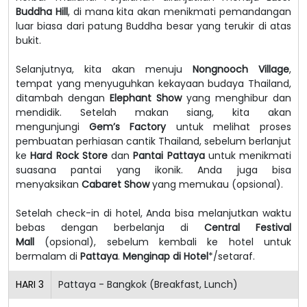
Buddha Hill
, di mana kita akan menikmati pemandangan
luar biasa dari patung Buddha besar yang terukir di atas
bukit.
Selanjutnya, kita akan menuju
Nongnooch Village
,
tempat yang menyuguhkan kekayaan budaya Thailand,
ditambah dengan
Elephant Show
yang menghibur dan
mendidik. Setelah makan siang, kita akan
mengunjungi
Gem’s Factory
untuk melihat proses
pembuatan perhiasan cantik Thailand, sebelum berlanjut
ke
Hard Rock Store
dan
Pantai Pattaya
untuk menikmati
suasana pantai yang ikonik. Anda juga bisa
menyaksikan
Cabaret Show
yang memukau (opsional).
Setelah check-in di hotel, Anda bisa melanjutkan waktu
bebas dengan berbelanja di
Central Festival
Mall
(opsional), sebelum kembali ke hotel untuk
bermalam di
Pattaya
.
Menginap di Hotel
*/setaraf.
HARI
3
Pattaya - Bangkok (Breakfast, Lunch)