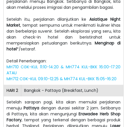
perjalanan menuju Bangkok. Setibanya di Bangkok, kita
akan melalui proses imigrasi dan pengambilan bagasi.
Setelah itu, perjalanan dilanjutkan ke
Asiatique Night
Market
, tempat sempurna untuk menikmati kuliner khas
dan berbelanja suvenir. Setelah eksplorasi yang seru, kita
akan check-in hotel dan beristirahat untuk
mempersiapkan petualangan berikutnya.
Menginap di
hotel
*/setaraf.
Detail Penerbangan:
MH710 CGK-KUL 11:10-14:20 & MH774 KUL-BKK 16:00-17:20
ATAU
MH712 CGK-KUL 09:10-12:25 & MH774 KUL-BKK 15:05-16:20
HARI
2
Bangkok - Pattaya (Breakfast, Lunch)
Setelah sarapan pagi, kita akan memulai perjalanan
menuju
Pattaya
dengan durasi sekitar 2 jam. Setibanya
di Pattaya, kita akan mengunjungi
Erawadee Herb Shop
Factory
, tempat yang terkenal dengan berbagai produk
herbal Thailand. Perjalanan dilanjutkan menuju
Laser