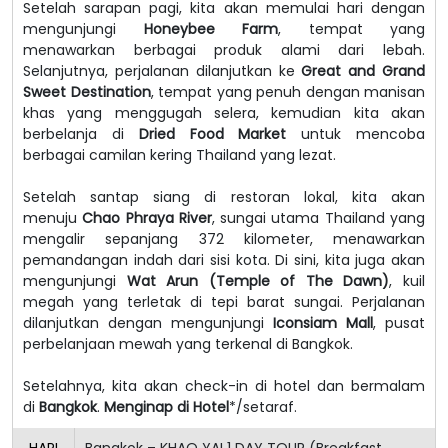
Setelah sarapan pagi, kita akan memulai hari dengan
mengunjungi
Honeybee Farm
, tempat yang
menawarkan berbagai produk alami dari lebah.
Selanjutnya, perjalanan dilanjutkan ke
Great and Grand
Sweet Destination
, tempat yang penuh dengan manisan
khas yang menggugah selera, kemudian kita akan
berbelanja di
Dried Food Market
untuk mencoba
berbagai camilan kering Thailand yang lezat.
Setelah santap siang di restoran lokal, kita akan
menuju
Chao Phraya River
, sungai utama Thailand yang
mengalir sepanjang 372 kilometer, menawarkan
pemandangan indah dari sisi kota. Di sini, kita juga akan
mengunjungi
Wat Arun (Temple of The Dawn)
, kuil
megah yang terletak di tepi barat sungai. Perjalanan
dilanjutkan dengan mengunjungi
Iconsiam Mall
, pusat
perbelanjaan mewah yang terkenal di Bangkok.
Setelahnya, kita akan check-in di hotel dan bermalam
di
Bangkok
.
Menginap di Hotel
*/setaraf.
HARI
Bangkok – KHAO YAI 1 DAY TOUR (Breakfast,