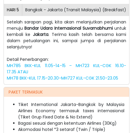
HARI
5
Bangkok - Jakarta (Transit Malaysia) (Breakfast)
Setelah sarapan pagi, kita akan melanjutkan perjalanan
menuju
Bandar Udara Internasional Suvarnabhumi
untuk
kembali ke
Jakarta
. Terima kasih telah bersama kami
dalam petualangan ini, sampai jumpa di perjalanan
selanjutnya!
Detail Penerbangan:
MH785 BKK-KUL 11.05-14-15 – MH723 KUL-CGK 16.10-
17.35
ATAU
MH78 BKK-KUL 17.15-20.30-MH727 KUL-CGK 21.50-23.05
PAKET TERMASUK
Tiket International Jakarta-Bangkok by Malaysia
Airlines Economy termasuk taxes internasional
(Tiket Grup Fixed Date & No Extend)
Bagasi sesuai dengan ketentuan Airlines (30Kg)
Akomodasi hotel *3 setaraf (Twin / Triple)