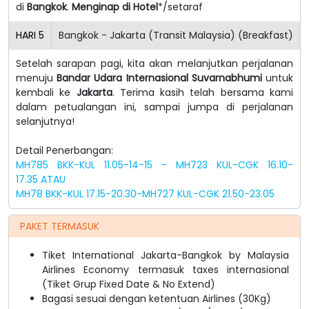
di
Bangkok
.
Menginap di Hotel
*/setaraf
HARI
5
Bangkok - Jakarta (Transit Malaysia) (Breakfast)
Setelah sarapan pagi, kita akan melanjutkan perjalanan
menuju
Bandar Udara Internasional Suvarnabhumi
untuk
kembali ke
Jakarta
. Terima kasih telah bersama kami
dalam petualangan ini, sampai jumpa di perjalanan
selanjutnya!
Detail Penerbangan:
MH785 BKK-KUL 11.05-14-15 – MH723 KUL-CGK 16.10-
17.35
ATAU
MH78 BKK-KUL 17.15-20.30-MH727 KUL-CGK 21.50-23.05
PAKET TERMASUK
Tiket International Jakarta-Bangkok by Malaysia
Airlines Economy termasuk taxes internasional
(Tiket Grup Fixed Date & No Extend)
Bagasi sesuai dengan ketentuan Airlines (30Kg)