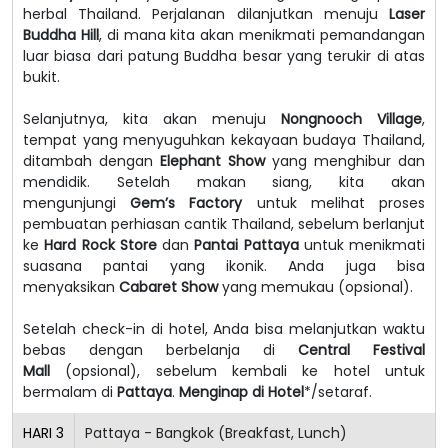
herbal Thailand. Perjalanan dilanjutkan menuju
Laser
Buddha Hill
, di mana kita akan menikmati pemandangan
luar biasa dari patung Buddha besar yang terukir di atas
bukit.
Selanjutnya, kita akan menuju
Nongnooch Village
,
tempat yang menyuguhkan kekayaan budaya Thailand,
ditambah dengan
Elephant Show
yang menghibur dan
mendidik. Setelah makan siang, kita akan
mengunjungi
Gem’s Factory
untuk melihat proses
pembuatan perhiasan cantik Thailand, sebelum berlanjut
ke
Hard Rock Store
dan
Pantai Pattaya
untuk menikmati
suasana pantai yang ikonik. Anda juga bisa
menyaksikan
Cabaret Show
yang memukau (opsional).
Setelah check-in di hotel, Anda bisa melanjutkan waktu
bebas dengan berbelanja di
Central Festival
Mall
(opsional), sebelum kembali ke hotel untuk
bermalam di
Pattaya
.
Menginap di Hotel
*/setaraf.
HARI
3
Pattaya - Bangkok (Breakfast, Lunch)