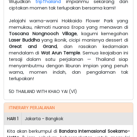
Wujudkan
tripThailand
impianmu sekarang dan
ciptakan momen tak terlupakan bersama kami!
Jelajahi warna-warni Hokkaido Flower Park yang
memukau, nikmati nuansa Eropa yang menawan di
Toscana Nongnooch Village
, kagumi kemegahan
Laser Buddha
yang ikonik, cicipi manisnya dessert di
Great and Grand
, dan rasakan kedamaian
mendalam di
Wat Arun Temple
. Semua keajaiban ini
tersaji dalam satu perjalanan — Thailand siap
menyambutmu dengan liburan impian yang penuh
warna, momen indah, dan pengalaman tak
terlupakan!
5D THAILAND WITH KHAO YAI (V1)
ITINERARY PERJALANAN
HARI
1
Jakarta - Bangkok
Kita akan berkumpul di
Bandara Internasional Soekarno-