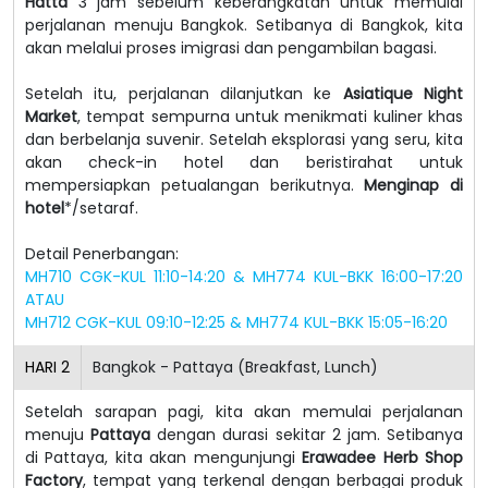
Hatta
3 jam sebelum keberangkatan untuk memulai
perjalanan menuju Bangkok. Setibanya di Bangkok, kita
akan melalui proses imigrasi dan pengambilan bagasi.
Setelah itu, perjalanan dilanjutkan ke
Asiatique Night
Market
, tempat sempurna untuk menikmati kuliner khas
dan berbelanja suvenir. Setelah eksplorasi yang seru, kita
akan check-in hotel dan beristirahat untuk
mempersiapkan petualangan berikutnya.
Menginap di
hotel
*/setaraf.
Detail Penerbangan:
MH710 CGK-KUL 11:10-14:20 & MH774 KUL-BKK 16:00-17:20
ATAU
MH712 CGK-KUL 09:10-12:25 & MH774 KUL-BKK 15:05-16:20
HARI
2
Bangkok - Pattaya (Breakfast, Lunch)
Setelah sarapan pagi, kita akan memulai perjalanan
menuju
Pattaya
dengan durasi sekitar 2 jam. Setibanya
di Pattaya, kita akan mengunjungi
Erawadee Herb Shop
Factory
, tempat yang terkenal dengan berbagai produk