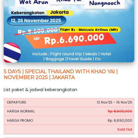
5 DAYS | SPECIAL THAILAND WITH KHAO YAI |
NOVEMBER 2025 | JAKARTA
List paket & jadwal keberangkatan
HARGA
HARGA
12 Nov'25 - 16 Nov'25
PERIODE
BOOKING
NORMAL
PROMO
Rp. 8,600,000
Rp. 6,690,000
Sold Out