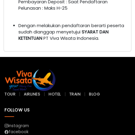
Pembayaran Deposit : Saat Pendaftaran
Pelunasan : Maks H-25
Dengan melakukan pendaftaran berarti peserta
sudah dianggap menyetujui
SYARAT DAN
KETENTUAN
PT Viva Wisata Indonesia.
TOUR
AIRLINES
HOTEL
TRAIN
BLOG
FOLLOW US
instagram
facebook