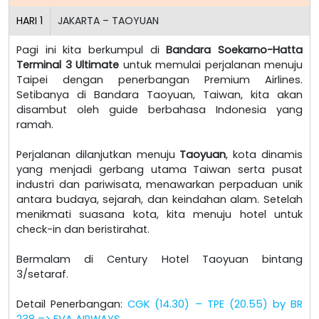
HARI
1
JAKARTA – TAOYUAN
Pagi ini kita berkumpul di
Bandara Soekarno-Hatta
Terminal 3 Ultimate
untuk memulai perjalanan menuju
Taipei dengan penerbangan Premium Airlines.
Setibanya di Bandara Taoyuan, Taiwan, kita akan
disambut oleh guide berbahasa Indonesia yang
ramah.
Perjalanan dilanjutkan menuju
Taoyuan
, kota dinamis
yang menjadi gerbang utama Taiwan serta pusat
industri dan pariwisata, menawarkan perpaduan unik
antara budaya, sejarah, dan keindahan alam. Setelah
menikmati suasana kota, kita menuju hotel untuk
check-in dan beristirahat.
Bermalam di Century Hotel Taoyuan bintang
3/setaraf.
Detail Penerbangan:
CGK (14.30) – TPE (20.55) by BR
238 => EVA AIRWAYS