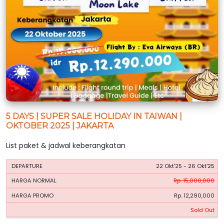
5 DAYS | SUPER SALE HOLIDAY IN TAIWAN |
OKTOBER 2025 | JAKARTA
List paket & jadwal keberangkatan
HARGA
HARGA
22 Okt'25 - 26 Okt'25
PERIODE
BOOKING
NORMAL
PROMO
Rp. 15,000,000
Rp. 12,290,000
Sold Out