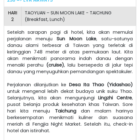
HARI
TAOYUAN – SUN MOON LAKE - TAICHUNG
2
(Breakfast, Lunch)
Setelah sarapan pagi di hotel, kita akan memulai
perjalanan menuju
Sun Moon Lake
, satu-satunya
danau alami terbesar di Taiwan yang terletak di
ketinggian 748 meter di atas permukaan laut. Kita
akan menikmati panorama indah danau dengan
menaiki perahu
(cruise)
, lalu bersepeda di jalur tepi
danau yang menyuguhkan pemandangan spektakuler.
Perjalanan dilanjutkan ke
Desa Ita Thao (Yidashao)
untuk mengenal lebih dekat budaya unik suku Thao.
Selanjutnya, kita akan mengunjungi
Lingzhi Centre
,
pusat belanja produk kesehatan khas Taiwan. Sore
hari kita menuju
Taichung
dan malam harinya
berkesempatan menikmati kuliner dan suasana
meriah di Fengjia Night Market. Setelah itu, check-in
hotel dan istirahat.