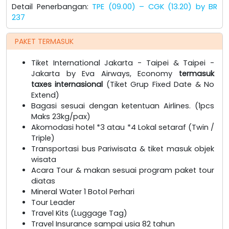
Detail Penerbangan:
TPE (09.00) – CGK (13.20) by BR
237
PAKET TERMASUK
Tiket International Jakarta - Taipei & Taipei -
Jakarta by Eva Airways, Economy
termasuk
taxes internasional
(Tiket Grup Fixed Date & No
Extend)
Bagasi sesuai dengan ketentuan Airlines. (1pcs
Maks 23kg/pax)
Akomodasi hotel *3 atau *4 Lokal setaraf (Twin /
Triple)
Transportasi bus Pariwisata & tiket masuk objek
wisata
Acara Tour & makan sesuai program paket tour
diatas
Mineral Water 1 Botol Perhari
Tour Leader
Travel Kits (Luggage Tag)
Travel Insurance sampai usia 82 tahun