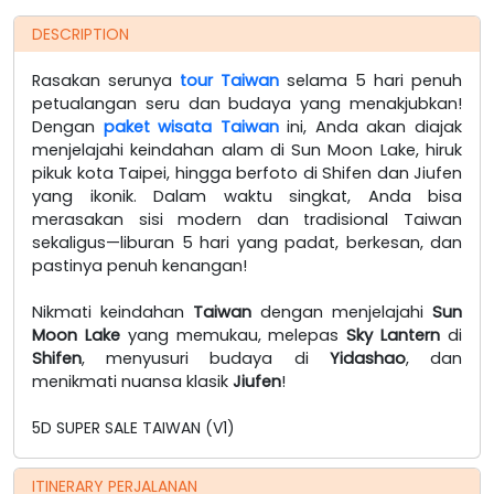
DESCRIPTION
Rasakan serunya
tour Taiwan
selama 5 hari penuh
petualangan seru dan budaya yang menakjubkan!
Dengan
paket wisata Taiwan
ini, Anda akan diajak
menjelajahi keindahan alam di Sun Moon Lake, hiruk
pikuk kota Taipei, hingga berfoto di Shifen dan Jiufen
yang ikonik. Dalam waktu singkat, Anda bisa
merasakan sisi modern dan tradisional Taiwan
sekaligus—liburan 5 hari yang padat, berkesan, dan
pastinya penuh kenangan!
Nikmati keindahan
Taiwan
dengan menjelajahi
Sun
Moon Lake
yang memukau, melepas
Sky Lantern
di
Shifen
, menyusuri budaya di
Yidashao
, dan
menikmati nuansa klasik
Jiufen
!
5D SUPER SALE TAIWAN (V1)
ITINERARY PERJALANAN