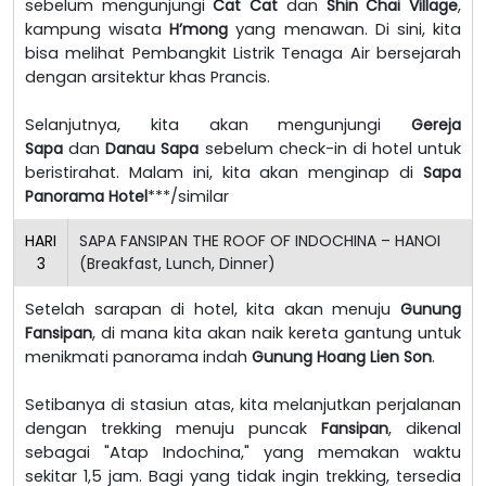
sebelum mengunjungi
Cat Cat
dan
Shin Chai Village
,
kampung wisata
H’mong
yang menawan. Di sini, kita
bisa melihat Pembangkit Listrik Tenaga Air bersejarah
dengan arsitektur khas Prancis.
Selanjutnya, kita akan mengunjungi
Gereja
Sapa
dan
Danau Sapa
sebelum check-in di hotel untuk
beristirahat. Malam ini, kita akan menginap di
Sapa
Panorama Hotel
***/similar
HARI
SAPA FANSIPAN THE ROOF OF INDOCHINA – HANOI
3
(Breakfast, Lunch, Dinner)
Setelah sarapan di hotel, kita akan menuju
Gunung
Fansipan
, di mana kita akan naik kereta gantung untuk
menikmati panorama indah
Gunung Hoang Lien Son
.
Setibanya di stasiun atas, kita melanjutkan perjalanan
dengan trekking menuju puncak
Fansipan
, dikenal
sebagai "Atap Indochina," yang memakan waktu
sekitar 1,5 jam. Bagi yang tidak ingin trekking, tersedia