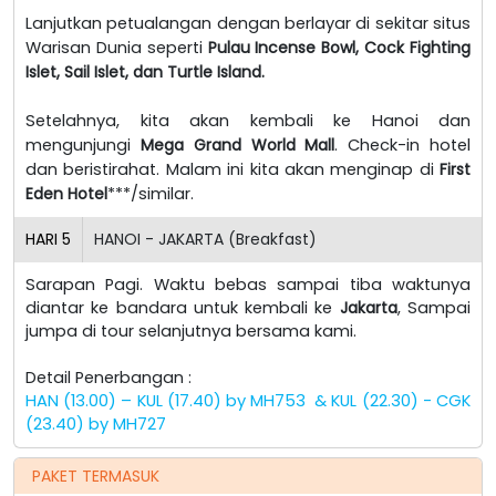
Lanjutkan petualangan dengan berlayar di sekitar situs
Warisan Dunia seperti
Pulau Incense Bowl, Cock Fighting
Islet, Sail Islet, dan Turtle Island.
Setelahnya, kita akan kembali ke Hanoi dan
mengunjungi
Mega Grand World Mall
. Check-in hotel
dan beristirahat. Malam ini kita akan menginap di
First
Eden Hotel
***/similar.
HARI
5
HANOI - JAKARTA (Breakfast)
Sarapan Pagi. Waktu bebas sampai tiba waktunya
diantar ke bandara untuk kembali ke
Jakarta
, Sampai
jumpa di tour selanjutnya bersama kami.
Detail Penerbangan :
HAN (13.00) – KUL (17.40) by MH753 & KUL (22.30) - CGK
(23.40) by MH727
PAKET TERMASUK