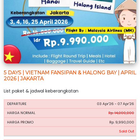
5 DAYS | VIETNAM FANSIPAN & HALONG BAY | APRIL
2026 | JAKARTA
List paket & jadwal keberangkatan
HARGA
HARGA
03 Apr'26 - 07 Apr'26
PERIODE
BOOKING
NORMAL
PROMO
Rp. 14,000,000
Rp. 9,990,000
Sold Out