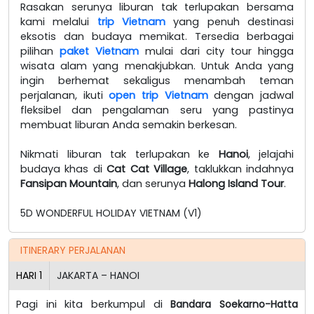
Rasakan serunya liburan tak terlupakan bersama
kami melalui
trip Vietnam
yang penuh destinasi
eksotis dan budaya memikat. Tersedia berbagai
pilihan
paket Vietnam
mulai dari city tour hingga
wisata alam yang menakjubkan. Untuk Anda yang
ingin berhemat sekaligus menambah teman
perjalanan, ikuti
open trip Vietnam
dengan jadwal
fleksibel dan pengalaman seru yang pastinya
membuat liburan Anda semakin berkesan.
Nikmati liburan tak terlupakan ke
Hanoi
, jelajahi
budaya khas di
Cat Cat Village
, taklukkan indahnya
Fansipan Mountain
, dan serunya
Halong Island Tour
.
5D WONDERFUL HOLIDAY VIETNAM (V1)
ITINERARY PERJALANAN
HARI
1
JAKARTA – HANOI
Pagi ini kita berkumpul di
Bandara Soekarno-Hatta