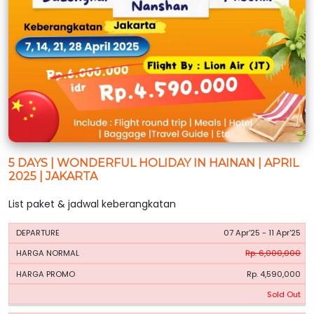
5 DAYS | WONDERFUL HOLIDAY IN HAINAN | APRIL
2025 | JAKARTA
List paket & jadwal keberangkatan
HARGA
HARGA
07 Apr'25 - 11 Apr'25
PERIODE
BOOKING
NORMAL
PROMO
Rp. 6,000,000
Rp. 4,590,000
Sold Out