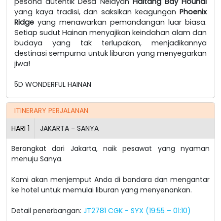
pesona autentik Desa Nelayan
Haitang Bay Houhai
yang kaya tradisi, dan saksikan keagungan
Phoenix
Ridge
yang menawarkan pemandangan luar biasa.
Setiap sudut Hainan menyajikan keindahan alam dan
budaya yang tak terlupakan, menjadikannya
destinasi sempurna untuk liburan yang menyegarkan
jiwa!
5D WONDERFUL HAINAN
ITINERARY PERJALANAN
HARI
1
JAKARTA - SANYA
Berangkat dari Jakarta, naik pesawat yang nyaman
menuju Sanya.
Kami akan menjemput Anda di bandara dan mengantar
ke hotel untuk memulai liburan yang menyenankan.
Detail penerbangan:
JT2781 CGK - SYX (19:55 – 01:10)