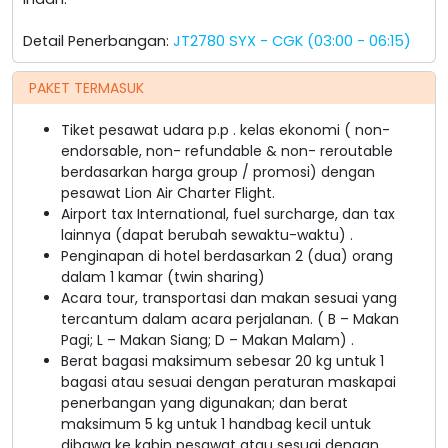
Detail Penerbangan:
JT2780 SYX - CGK (03:00 - 06:15)
PAKET TERMASUK
Tiket pesawat udara p.p . kelas ekonomi ( non-
endorsable, non- refundable & non- reroutable
berdasarkan harga group / promosi) dengan
pesawat Lion Air Charter Flight.
Airport tax International, fuel surcharge, dan tax
lainnya (dapat berubah sewaktu-waktu) .
Penginapan di hotel berdasarkan 2 (dua) orang
dalam 1 kamar (twin sharing)
Acara tour, transportasi dan makan sesuai yang
tercantum dalam acara perjalanan. ( B – Makan
Pagi; L – Makan Siang; D – Makan Malam) .
Berat bagasi maksimum sebesar 20 kg untuk 1
bagasi atau sesuai dengan peraturan maskapai
penerbangan yang digunakan; dan berat
maksimum 5 kg untuk 1 handbag kecil untuk
dibawa ke kabin pesawat atau sesuai dengan