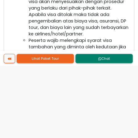
visa akan menyesuaikan dengan prosedur
yang berlaku dari pihak-pihak terkait.
Apabila visa ditolak maka tidak ada
pengembalian atas biaya visa, asuransi, DP
tour, dan biaya lain yang sudah terbayarkan
ke airlines/hotel/partner.
Peserta wajib melengkapi syarat visa
tambahan yang diminta oleh kedutaan jika
ada kekurangan, apabila peserta menolak
Lihat Paket Tour
Chat
melengkapi persyaratan yang diminta
karena alasan pribadi maka resiko akan
dikembalikan ke peserta
Apabila pembuatan visa tidak dilakukan
oleh PT. Viva Wisata, maka PT. Viva Wisata
tidak dapat memberikan dokumen
pendukung terkait dengan pengajuan
proses visa tersebut.
IMIGRASI
Imigrasi negara yang dikunjungi memiliki hak
untuk menerima dan menolak tamu untuk