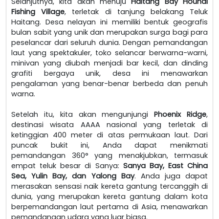
Selanjutnya, kita akan menuju
Haitang Bay Houhai
Fishing Village
, terletak di tanjung belakang Teluk
Haitang. Desa nelayan ini memiliki bentuk geografis
bulan sabit yang unik dan merupakan surga bagi para
peselancar dari seluruh dunia. Dengan pemandangan
laut yang spektakuler, toko selancar berwarna-warni,
minivan yang diubah menjadi bar kecil, dan dinding
grafiti bergaya unik, desa ini menawarkan
pengalaman yang benar-benar berbeda dan penuh
warna.
Setelah itu, kita akan mengunjungi
Phoenix Ridge
,
destinasi wisata AAAA nasional yang terletak di
ketinggian 400 meter di atas permukaan laut. Dari
puncak bukit ini, Anda dapat menikmati
pemandangan 360° yang menakjubkan, termasuk
empat teluk besar di Sanya:
Sanya Bay, East China
Sea, Yulin Bay, dan Yalong Bay
. Anda juga dapat
merasakan sensasi naik kereta gantung tercanggih di
dunia, yang merupakan kereta gantung dalam kota
berpemandangan laut pertama di Asia, menawarkan
pemandangan udara yang luar biasa.