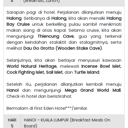
4
(Breakfast, Lunch)
Sarapan pagi di hotel. Perjalanan dilanjutkan menuju
Halong
. Setibanya di
Halong
, kita akan menaiki
Halong
Bay Cruise
untuk berkeliling pulau sambil menikmati
makan siang di atas kapal. Selama cruise, kita akan
mengunjungi
Thiencung Cave
, gua yang terkenal
dengan keindahan stalaktit dan stalagmitnya, serta
melihat
Dau Go Grotto (Wooden Stake Cave)
.
Selanjutnya, kita akan berlayar menyusuri kawasan
World Natural Heritage
, melewati
Incense Bowl Islet
,
Cock Fighting Islet
,
Sail Islet
, dan
Turtle Island
.
Setelah itu, perjalanan dilanjutkan kembali menuju
Hanoi
dan mengunjungi
Mega Grand World Mall
.
Check-in hotel dan beristirahat.
Bermalam di First Eden Hotel***/similar.
HARI
HANOI – KUALA LUMPUR (Breakfast Meals On
5
Board)