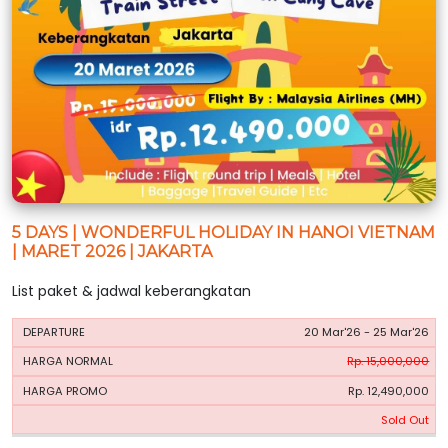
5 DAYS | WONDERFUL HOLIDAY IN HANOI VIETNAM
| MARET 2026 | JAKARTA
List paket & jadwal keberangkatan
HARGA
HARGA
20 Mar'26 - 25 Mar'26
PERIODE
BOOKING
NORMAL
PROMO
Rp. 15,000,000
Rp. 12,490,000
Sold Out