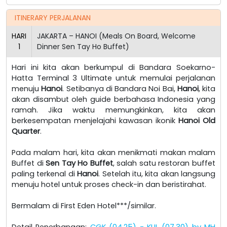
ITINERARY PERJALANAN
HARI
JAKARTA – HANOI (Meals On Board, Welcome
1
Dinner Sen Tay Ho Buffet)
Hari ini kita akan berkumpul di Bandara Soekarno-
Hatta Terminal 3 Ultimate untuk memulai perjalanan
menuju
Hanoi
. Setibanya di Bandara Noi Bai,
Hanoi
, kita
akan disambut oleh guide berbahasa Indonesia yang
ramah. Jika waktu memungkinkan, kita akan
berkesempatan menjelajahi kawasan ikonik
Hanoi Old
Quarter
.
Pada malam hari, kita akan menikmati makan malam
Buffet di
Sen Tay Ho Buffet
, salah satu restoran buffet
paling terkenal di
Hanoi
. Setelah itu, kita akan langsung
menuju hotel untuk proses check-in dan beristirahat.
Bermalam di First Eden Hotel***/similar.
Detail Penerbangan:
CGK (04.25) - KUL (07.30) by MH