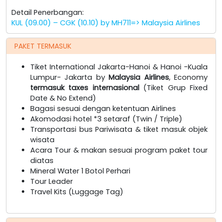
Detail Penerbangan:
KUL (09.00) – CGK (10.10) by MH711=> Malaysia Airlines
PAKET TERMASUK
Tiket International Jakarta-Hanoi & Hanoi -Kuala
Lumpur- Jakarta by
Malaysia Airlines
, Economy
termasuk taxes internasional
(Tiket Grup Fixed
Date & No Extend)
Bagasi sesuai dengan ketentuan Airlines
Akomodasi hotel *3 setaraf (Twin / Triple)
Transportasi bus Pariwisata & tiket masuk objek
wisata
Acara Tour & makan sesuai program paket tour
diatas
Mineral Water 1 Botol Perhari
Tour Leader
Travel Kits (Luggage Tag)