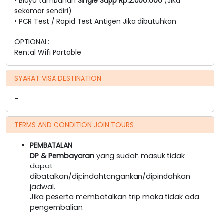
• Biaya tambahan
Single Supp Rp.2.000.000
(Jika
sekamar sendiri)
• PCR Test / Rapid Test Antigen Jika dibutuhkan
OPTIONAL:
Rental Wifi Portable
SYARAT VISA DESTINATION
-
TERMS AND CONDITION JOIN TOURS
PEMBATALAN
DP & Pembayaran
yang sudah masuk tidak
dapat
dibatalkan/dipindahtangankan/dipindahkan
jadwal.
Jika peserta membatalkan trip maka tidak ada
pengembalian.