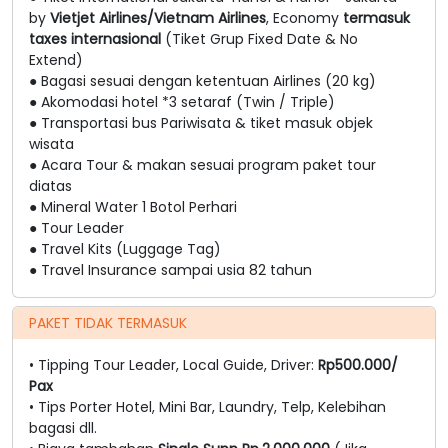
by
Vietjet Airlines/Vietnam Airlines
, Economy
termasuk
taxes internasional
(Tiket Grup Fixed Date & No
Extend)
Bagasi sesuai dengan ketentuan Airlines (20 kg)
●
Akomodasi hotel *3 setaraf (Twin / Triple)
●
Transportasi bus Pariwisata & tiket masuk objek
●
wisata
Acara Tour & makan sesuai program paket tour
●
diatas
Mineral Water 1 Botol Perhari
●
Tour Leader
●
Travel Kits (Luggage Tag)
●
Travel Insurance sampai usia 82 tahun
●
PAKET TIDAK TERMASUK
• Tipping Tour Leader, Local Guide, Driver:
Rp500.000/
Pax
• Tips Porter Hotel, Mini Bar, Laundry, Telp, Kelebihan
bagasi dll.