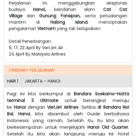
Perjalanan ini menggabungkan eksplorasi
budaya
Hanoi,
keindahan alam
Cat Cat
Village
dan
Gunung Fansipan,
serta petualangan
maritim di
Halong Island
, menciptakan
pengalaman
Vietnam
yang tak terlupakan!
Detail Penerbangan:
9, 17, 23 April By VietJet Air
24 April By Malaysia Airlines
ITINERARY PERJALANAN
HARI
1
JAKARTA – HANOI
Pagi ini kita berkumpul di
Bandara Soekarno-Hatta
terminal 3 Ultimate
untuk berangkat menuju
ke
Hanoi
dengan
VietJet Airlines
. Setiba
di Bandara Noi
Bai
,
Hanoi
, kita disambut oleh Guide berbahasa
Indonesia yang ramah, Setelah itu itu kita akan
berkesempatan untuk menjelajahi
Hanoi Old Quarter
.
Setelah itu kita akan langsung menuju ke hotel