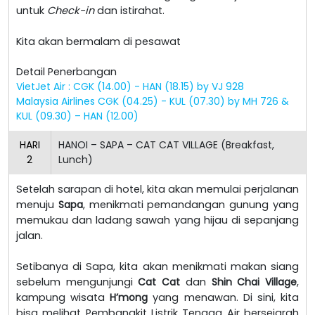
untuk
Check-in
dan istirahat.
Kita akan bermalam di pesawat
Detail Penerbangan
VietJet Air : CGK (14.00) - HAN (18.15) by VJ 928
Malaysia Airlines CGK (04.25) - KUL (07.30) by MH 726 &
KUL (09.30) – HAN (12.00)
HARI
HANOI – SAPA – CAT CAT VILLAGE (Breakfast,
2
Lunch)
Setelah sarapan di hotel, kita akan memulai perjalanan
menuju
Sapa
, menikmati pemandangan gunung yang
memukau dan ladang sawah yang hijau di sepanjang
jalan.
Setibanya di Sapa, kita akan menikmati makan siang
sebelum mengunjungi
Cat Cat
dan
Shin Chai Village
,
kampung wisata
H’mong
yang menawan. Di sini, kita
bisa melihat Pembangkit Listrik Tenaga Air bersejarah