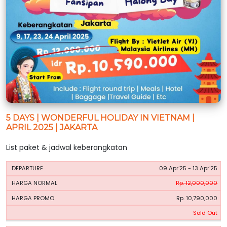
5 DAYS | WONDERFUL HOLIDAY IN VIETNAM |
APRIL 2025 | JAKARTA
List paket & jadwal keberangkatan
HARGA
HARGA
09 Apr'25 - 13 Apr'25
PERIODE
BOOKING
NORMAL
PROMO
Rp. 12,000,000
Rp. 10,790,000
Sold Out