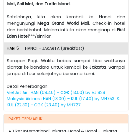
Islet, Sail Islet, dan Turtle Island.
Setelahnya, kita akan kembali ke Hanoi dan
mengunjungi
Mega Grand World Mall
. Check-in hotel
dan beristirahat. Malam ini kita akan menginap di
First
Eden Hotel
***/similar.
HARI
5
HANOI - JAKARTA (Breakfast)
Sarapan Pagi. Waktu bebas sampai tiba waktunya
diantar ke bandara untuk kembali ke
Jakarta
, Sampai
jumpa di tour selanjutnya bersama kami.
Detail Penerbangan
:
VietJet Air : HAN (08.40) - CGK (13.00) by VJ 929
Malaysia Airlines : HAN (13.00) – KUL (17.40) by MH753 &
KUL (22.30) - CGK (23.40) by MH727
PAKET TERMASUK
Tiket International Jakarta-Hanoi & Hanoi - Jakarta
●