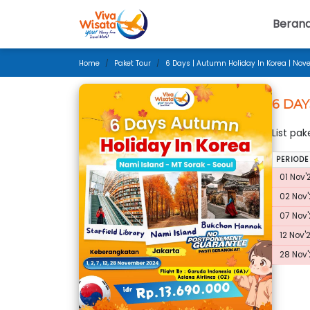
Beran
Home
Paket Tour
6 Days | Autumn Holiday In Korea | Nov
6 DAY
List pa
PERIODE
01 Nov'
02 Nov'
07 Nov'
12 Nov'
28 Nov'