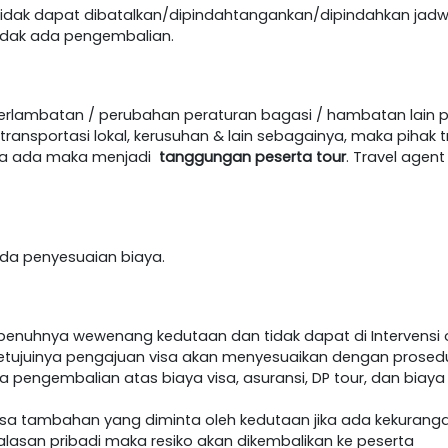
dak dapat dibatalkan/dipindahtangankan/dipindahkan jadw
idak ada pengembalian.
terlambatan / perubahan peraturan bagasi / hambatan lain 
ansportasi lokal, kerusuhan & lain sebagainya, maka pihak t
jika ada maka menjadi
tanggungan peserta tour
. Travel age
h ada penyesuaian biaya.
epenuhnya wewenang kedutaan dan tidak dapat di Intervensi o
etujuinya pengajuan visa akan menyesuaikan dengan prosedur 
da pengembalian atas biaya visa, asuransi, DP tour, dan biaya
visa tambahan yang diminta oleh kedutaan jika ada kekurang
lasan pribadi maka resiko akan dikembalikan ke peserta