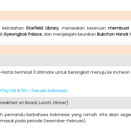
i keindahan
Starfield Library
, merasakan keseruan
membuat 
di
Gyeongbok Palace
, dan menjelajahi keunikan
Bukchon Hanok V
-Hatta terminal 3 Ultimate untuk berangkat menuju ke Incheon M
)+1 by GA 878=> Garuda Indonesia
reakfast on Board, Lunch, Dinner)
oleh pemandu berbahasa Indonesia yang ramah. Kita akan seg
ermasuk pada periode Desember-Februari).