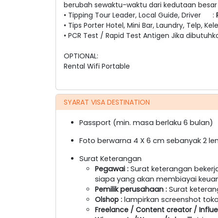
berubah sewaktu-waktu dari kedutaan besar
• Tipping Tour Leader, Local Guide, Driver :
• Tips Porter Hotel, Mini Bar, Laundry, Telp, Kel
• PCR Test / Rapid Test Antigen Jika dibutuhk
OPTIONAL:
Rental Wifi Portable
SYARAT VISA DESTINATION
Passport (min. masa berlaku 6 bulan)
Foto berwarna 4 X 6 cm sebanyak 2 lem
Surat Keterangan
Pegawai
:
Surat keterangan bekerja
siapa yang akan membiayai keua
Pemilik perusahaan
:
Surat keterang
Olshop
:
lampirkan screenshot toko 
Freelance / Content creator / Influ