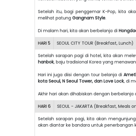
Setelah itu, bagi penggemar K-Pop, kita ak
melihat patung
Gangnam Style
.
Di malam hari, kita akan berbelanja di
Hongda
HARI
5
SEOUL CITY TOUR (Breakfast, Lunch)
Setelah sarapan pagi di hotel, kita akan mel
hanbok
, baju tradisional Korea yang menawan
Hari ini juga diisi dengan tour belanja di
Ameth
kota Seoul, N Seoul
Tower, dan Love Lock
, di 
Akhir hari akan dihabiskan dengan berbelanja 
HARI
6
SEOUL - JAKARTA (Breakfast, Meals o
Setelah sarapan pagi, kita akan mengunjung
akan diantar ke bandara untuk penerbangan k