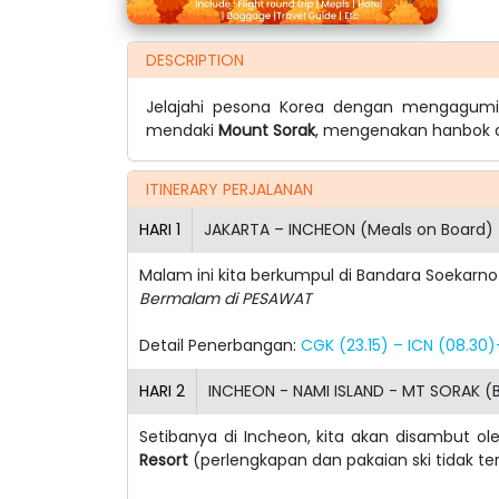
DESCRIPTION
Jelajahi pesona Korea dengan mengagum
mendaki
Mount Sorak
, mengenakan hanbok 
ITINERARY PERJALANAN
HARI
1
JAKARTA – INCHEON (Meals on Board)
Malam ini kita berkumpul di Bandara Soekarno
Bermalam di PESAWAT
Detail Penerbangan:
CGK (23.15) – ICN (08.30
HARI
2
INCHEON - NAMI ISLAND - MT SORAK (B
Setibanya di Incheon, kita akan disambut 
Resort
(perlengkapan dan pakaian ski tidak t