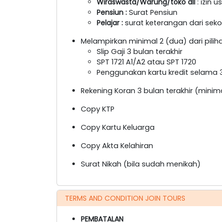
Wiraswasta/Warung/toko dll
: izin 
Pensiun :
Surat Pensiun
Pelajar :
surat keterangan dari sekol
Melampirkan minimal 2 (dua) dari piliha
Slip Gaji 3 bulan terakhir
SPT 1721 A1/A2 atau SPT 1720
Penggunakan kartu kredit selama 3
Rekening Koran 3 bulan terakhir (mini
Copy KTP
Copy Kartu Keluarga
Copy Akta Kelahiran
Surat Nikah (bila sudah menikah)
TERMS AND CONDITION JOIN TOURS
PEMBATALAN