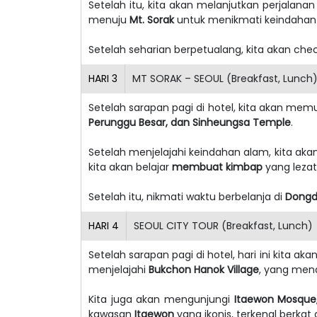
Setelah itu, kita akan melanjutkan perjalanan 
menuju
Mt. Sorak
untuk menikmati keindahan
Setelah seharian berpetualang, kita akan check
HARI
3
MT SORAK – SEOUL (Breakfast, Lunch
Setelah sarapan pagi di hotel, kita akan memu
Perunggu Besar, dan Sinheungsa Temple
.
Setelah menjelajahi keindahan alam, kita a
kita akan belajar
membuat kimbap
yang leza
Setelah itu, nikmati waktu berbelanja di
Dong
HARI
4
SEOUL CITY TOUR (Breakfast, Lunch)
Setelah sarapan pagi di hotel, hari ini kita 
menjelajahi
Bukchon Hanok Village
, yang mena
Kita juga akan mengunjungi
Itaewon Mosque
kawasan
Itaewon
yang ikonis, terkenal berkat