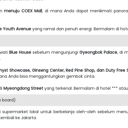
an
menuju COEX Mall
, di mana Anda dapat menikmati pano
e Youth Avenue
yang ramai dan penuh energi. Bermalam di hotel
ewati
Blue House
sebelum mengunjungi
Gyeongbok Palace
, di
.
yst Showcase, Ginseng Center, Red Pine Shop, dan Duty Free 
mana Anda bisa menggantungkan gembok cinta.
di
Myeongdong Street
yang terkenal. Bermalam di hotel *** atau
n board)
i supermarket lokal untuk berbelanja oleh-oleh sebelum men
embali ke Jakarta.