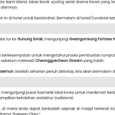
ke Nami Island, lokasi ikonik syuting serial drama Korea yang te
 alamnya.
-in di hotel untuk beristirahat.
Bermalam di hotel/Condotel se
)
lai tur ke
Gunung Sorak
, mengunjungi
Gwangumsung Fortress Hi
kan berkesempatan untuk mengetahui proses pembuatan rumput l
t sebelum melewati
Cheonggyecheon Stream
yang indah.
daemun
. Setelah seharian penuh aktivitas, kita akan bermalam di
akan mengunjungi pusat kosmetik lokal Korea untuk menikmati berb
mpilkan keindahan arsitektur tradisional.
, di mana Anda dapat beribadah sejenak di masjid terkenal ini;
 drama “Itaewon Class.”