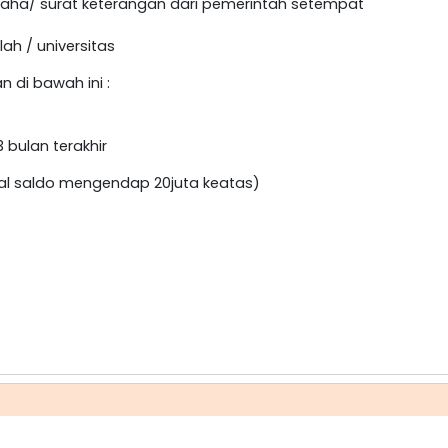
usaha/ surat keterangan dari pemerintah setempat
ah / universitas
n di bawah ini :
 bulan terakhir
mal saldo mengendap 20juta keatas)