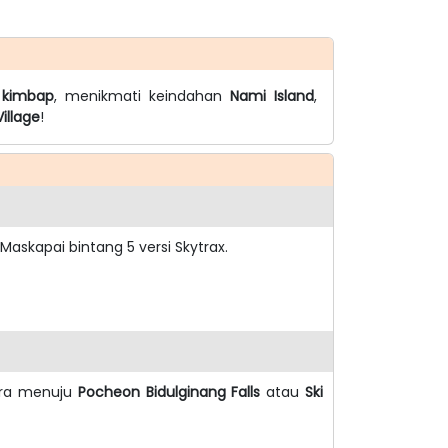
kimbap
, menikmati keindahan
Nami Island
,
illage
!
askapai bintang 5 versi Skytrax.
era menuju
Pocheon Bidulginang Falls
atau
Ski