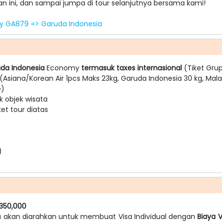
n ini, dan sampai jumpa di tour selanjutnya bersama kami!
 by GA879 => Garuda Indonesia
da Indonesia
Economy
termasuk taxes internasional
(Tiket Gru
(Asiana/Korean Air 1pcs Maks 23kg, Garuda Indonesia 30 kg, Malay
e)
k objek wisata
t tour diatas
)
 350,000
a akan diarahkan untuk membuat Visa Individual dengan
Biaya V