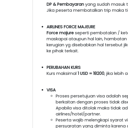
DP & Pembayaran
yang sudah masuk ti
Jika peserta membatalkan trip maka t
AIRLINES FORCE MAJEURE
Force majure
seperti pembatalan / ke
maskapai ataupun hal lain, hambatan tr
kerugian yg disebabkan hal tersebut 
ke pihak terkait.
PERUBAHAN KURS
Kurs maksimal
1 USD = 18200
, jika lebi
VISA
Proses persetujuan visa adalah s
berkaitan dengan proses tidak dis
Apabila visa ditolak maka tidak a
airlines/hotel/partner.
Peserta wajib melengkapi syarat 
persyaratan yang diminta karena a