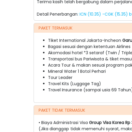
Terima kasih telah bergabung dalam perjalana
Detail Penerbangan
: ICN (10.35) -CGK (15.35)
PAKET TERMASUK
Tiket International Jakarta-Incheon
Garu
Bagasi sesuai dengan ketentuan Airlines 
Akomodasi hotel *3 setaraf (Twin / Tripl
Transportasi bus Pariwisata & tiket masu
Acara Tour & makan sesuai program pake
Mineral Water 1 Botol Perhari
Tour Leader
Travel Kits (Luggage Tag)
Travel Insurance (sampai usia 69 Tahun
PAKET TIDAK TERMASUK
• Biaya Administrasi Visa
Group Visa Korea Rp
(Jika dianggap tidak memenuhi syarat, mak