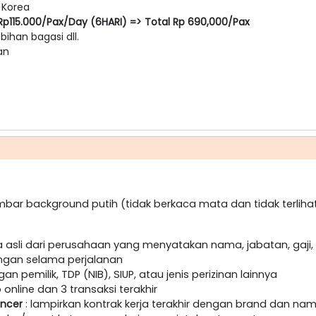
 Korea
Rp115.000/Pax/Day (6HARI) => Total Rp 690,000/Pax
ebihan bagasi dll.
an
bar background putih (tidak berkaca mata dan tidak terlihat
 asli dari perusahaan yang menyatakan nama, jabatan, gaji, 
ngan selama perjalanan
an pemilik, TDP (NIB), SIUP, atau jenis perizinan lainnya
online dan 3 transaksi terakhir
encer
: lampirkan kontrak kerja terakhir dengan brand dan nam