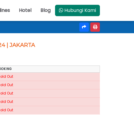
lines
Hotel
Blog
Hubungi Kami
4 | JAKARTA
OOKING
Sold Out
Sold Out
Sold Out
Sold Out
Sold Out