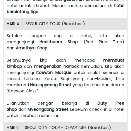
hotel untuk istirahat.
Malam ini, kita bermalam di
hotel
berbintang tiga
.
HARI
4
SEOUL CITY TOUR (Breakfast)
Setelah sarapan pagi di hotel, kita akan
mengunjungi
Healthcare Shop
(Red Pine Tree)
dan
Amethyst Shop
.
Selanjutnya, kita akan mencoba
membuat
kimbap
dan
mengenakan hanbok
. Kemudian, kita akan
mengunjungi
Itaewon Mosque
untuk shalat sejenak di
masjid terkenal Korea. Bagi yang non-Muslim, bisa
menikmati
Noksapyeong Street
yang terkenal dari drama
"Itaewon Class".
Dilanjutkan dengan belanja di
Duty Free
Shop
dan
Myeongdong Street
sebelum check-in di hotel
untuk istirahat malam ini.
HARI
5
SEOUL CITY TOUR - DEPARTURE (Breakfast)