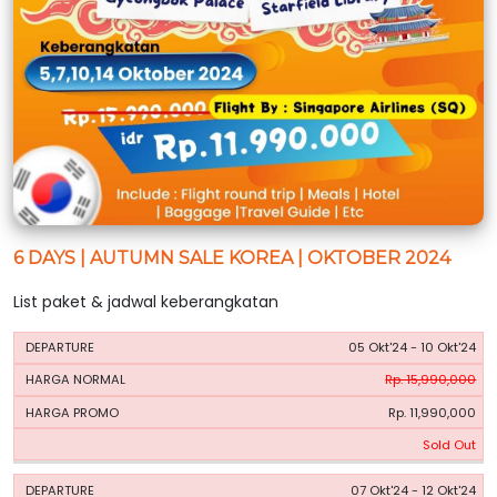
6 DAYS | AUTUMN SALE KOREA | OKTOBER 2024
List paket & jadwal keberangkatan
HARGA
HARGA
05 Okt'24 - 10 Okt'24
PERIODE
BOOKING
NORMAL
PROMO
Rp. 15,990,000
Rp. 11,990,000
Sold Out
07 Okt'24 - 12 Okt'24