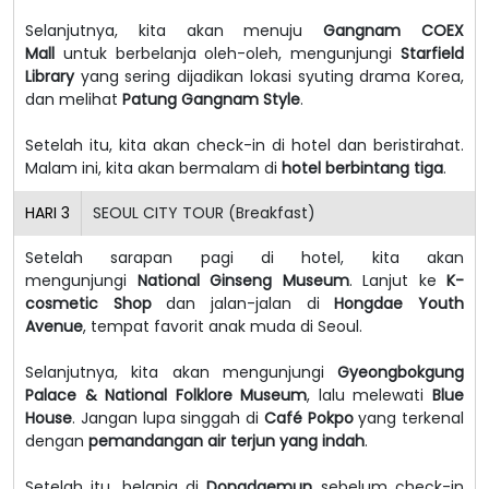
Selanjutnya, kita akan menuju
Gangnam COEX
Mall
untuk berbelanja oleh-oleh, mengunjungi
Starfield
Library
yang sering dijadikan lokasi syuting drama Korea,
dan melihat
Patung Gangnam Style
.
Setelah itu, kita akan check-in di hotel dan beristirahat.
Malam ini, kita akan bermalam di
hotel berbintang tiga
.
HARI
3
SEOUL CITY TOUR (Breakfast)
Setelah sarapan pagi di hotel, kita akan
mengunjungi
National Ginseng Museum
. Lanjut ke
K-
cosmetic Shop
dan jalan-jalan di
Hongdae Youth
Avenue
, tempat favorit anak muda di Seoul.
Selanjutnya, kita akan mengunjungi
Gyeongbokgung
Palace & National Folklore Museum
, lalu melewati
Blue
House
. Jangan lupa singgah di
Café Pokpo
yang terkenal
dengan
pemandangan air terjun yang indah
.
Setelah itu, belanja di
Dongdaemun
sebelum check-in