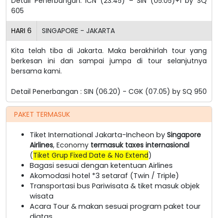
Detail Penerbangan:
ICN (23.45) – SIN (05.05)+1 by SQ
605
HARI
6
SINGAPORE - JAKARTA
Kita telah tiba di Jakarta. Maka berakhirlah tour yang
berkesan ini dan sampai jumpa di tour selanjutnya
bersama kami.
Detail Penerbangan :
SIN (06.20) - CGK (07.05
)
by SQ 950
PAKET TERMASUK
Tiket International Jakarta-Incheon by
Singapore
Airlines
, Economy
termasuk taxes internasional
(
Tiket Grup Fixed Date & No Extend
)
Bagasi sesuai dengan ketentuan Airlines
Akomodasi hotel *3 setaraf (Twin / Triple)
Transportasi bus Pariwisata & tiket masuk objek
wisata
Acara Tour & makan sesuai program paket tour
diatas