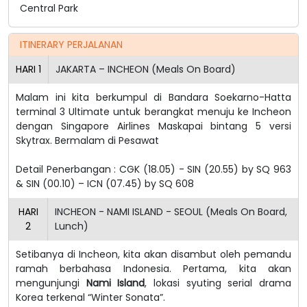
Central Park
ITINERARY PERJALANAN
HARI
1
JAKARTA – INCHEON (Meals On Board)
Malam ini kita berkumpul di Bandara Soekarno-Hatta
terminal 3 Ultimate untuk berangkat menuju ke Incheon
dengan Singapore Airlines Maskapai bintang 5 versi
Skytrax. Bermalam di Pesawat
Detail Penerbangan :
CGK (18.05) - SIN (20.55) by SQ 963
& SIN (00.10) – ICN (07.45) by SQ 608
HARI
INCHEON - NAMI ISLAND - SEOUL (Meals On Board,
2
Lunch)
Setibanya di Incheon, kita akan disambut oleh pemandu
ramah berbahasa Indonesia. Pertama, kita akan
mengunjungi
Nami Island
, lokasi syuting serial drama
Korea terkenal “Winter Sonata”.