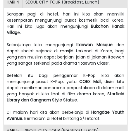
HARI
4
SEOUL CITY TOUR (Breakfast, Lunch)
Sarapan pagi di hotel, hari ini kita akan memiliki
kesempatan mengunjungi pusat kosmetik local Korea.
Hari ini kita juga akan mengunjungi
Bukchon Hanok
Villag
e.
Selanjutnya kita mengunjungi
Itaewon Mosque
dan
dapat shalat sejenak di masjid terkenal di Korea, bagi
yang non muslim dapat berjalan-jalan di jalanan Itaewon
yang sangat terkenal pada drama “Itaewon Class”.
Setelah itu bagi penggemar K-Pop kita akan
mengunjungi pusat K-Pop, yaitu
COEX Mall
, disini kita
dapat menikmari panorama perpustakaan di dalam mall
yang banyak di kita lihat di film drama korea,
Starfield
Library dan Gangnam Style Statue
.
Di malam hari kita akan berbelanja di
Hongdae Youth
Avenue
. Bermalam di Hotel bintang 3/setaraf.
HARI
5
SEOUL CITY TOUR (Breakfast, Lunch)