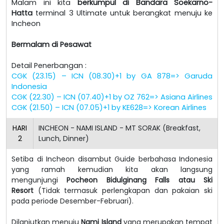
Malam ini kita
berkumpul di Bandara Soekarno-
Hatta
terminal 3 Ultimate untuk berangkat menuju ke
Incheon
Bermalam di Pesawat
Detail Penerbangan :
CGK (23.15) – ICN (08.30)+1 by GA 878=> Garuda
Indonesia
CGK (22.30) – ICN (07.40)+1 by OZ 762=> Asiana Airlines
CGK (21.50) – ICN (07.05)+1 by KE628=> Korean Airlines
HARI
INCHEON - NAMI ISLAND - MT SORAK (Breakfast,
2
Lunch, Dinner)
Setiba di Incheon disambut Guide berbahasa Indonesia
yang ramah kemudian kita akan langsung
mengunjungi
Pocheon Bidulginang Falls atau Ski
Resort
(Tidak termasuk perlengkapan dan pakaian ski
pada periode Desember-Februari).
Dilanjutkan menuju
Nami Island
yang merupakan tempat