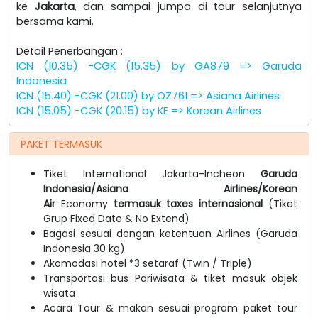
ke
Jakarta
, dan sampai jumpa di tour selanjutnya
bersama kami.
Detail Penerbangan :
ICN (10.35) -CGK (15.35) by GA879 => Garuda
Indonesia
ICN (15.40) -CGK (21.00) by OZ761 => Asiana Airlines
ICN (15.05) -CGK (20.15) by KE => Korean Airlines
PAKET TERMASUK
Tiket International Jakarta-Incheon
Garuda
Indonesia/
Asiana Airlines/Korean
Air
Economy
termasuk taxes internasional
(Tiket
Grup Fixed Date & No Extend)
Bagasi sesuai dengan ketentuan Airlines (Garuda
Indonesia 30 kg)
Akomodasi hotel *3 setaraf (Twin / Triple)
Transportasi bus Pariwisata & tiket masuk objek
wisata
Acara Tour & makan sesuai program paket tour