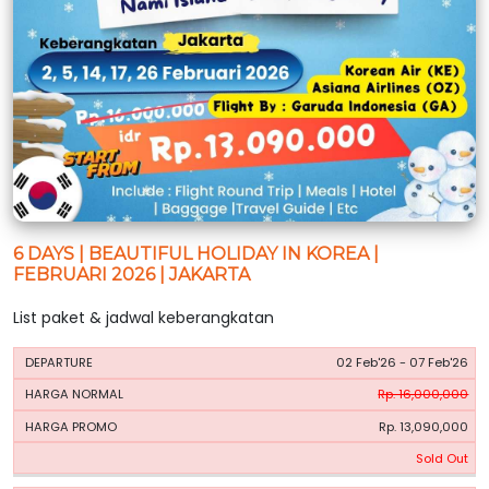
6 DAYS | BEAUTIFUL HOLIDAY IN KOREA |
FEBRUARI 2026 | JAKARTA
List paket & jadwal keberangkatan
HARGA
HARGA
02 Feb'26 - 07 Feb'26
PERIODE
BOOKING
NORMAL
PROMO
Rp. 16,000,000
Rp. 13,090,000
Sold Out