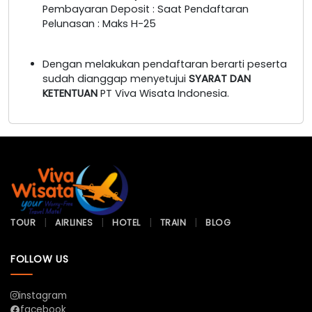
Pembayaran Deposit : Saat Pendaftaran
Pelunasan : Maks H-25
Dengan melakukan pendaftaran berarti peserta
sudah dianggap menyetujui
SYARAT DAN
KETENTUAN
PT Viva Wisata Indonesia.
TOUR
AIRLINES
HOTEL
TRAIN
BLOG
FOLLOW US
instagram
facebook