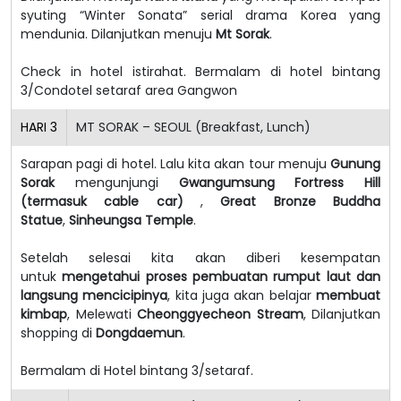
syuting “Winter Sonata” serial drama Korea yang
mendunia. Dilanjutkan menuju
Mt Sorak
.
Check in hotel istirahat. Bermalam di hotel bintang
3/Condotel setaraf area Gangwon
HARI
3
MT SORAK – SEOUL (Breakfast, Lunch)
Sarapan pagi di hotel. Lalu kita akan tour menuju
Gunung
Sorak
mengunjungi
Gwangumsung Fortress Hill
(termasuk cable car)
,
Great Bronze Buddha
Statue
,
Sinheungsa Temple
.
Setelah selesai kita akan diberi kesempatan
untuk
mengetahui proses pembuatan rumput laut dan
langsung mencicipinya
, kita juga akan belajar
membuat
kimbap
, Melewati
Cheonggyecheon Stream
, Dilanjutkan
shopping di
Dongdaemun
.
Bermalam di Hotel bintang 3/setaraf.