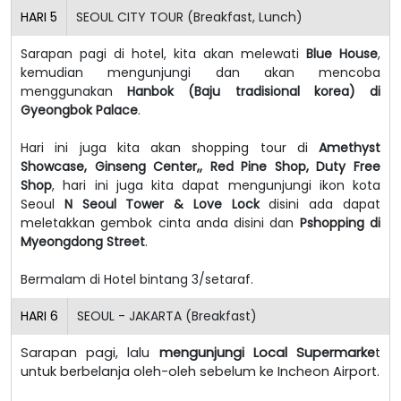
HARI
5
SEOUL CITY TOUR (Breakfast, Lunch)
Sarapan pagi di hotel, kita akan melewati
Blue House
,
kemudian mengunjungi dan akan mencoba
menggunakan
Hanbok (Baju tradisional korea) di
Gyeongbok Palace
.
Hari ini juga kita akan shopping tour di
Amethyst
Showcase, Ginseng Center,, Red Pine Shop, Duty Free
Shop
, hari ini juga kita dapat mengunjungi ikon kota
Seoul
N Seoul Tower & Love Lock
disini ada dapat
meletakkan gembok cinta anda disini dan
Pshopping di
Myeongdong Street
.
Bermalam di Hotel bintang 3/setaraf.
HARI
6
SEOUL - JAKARTA (Breakfast)
Sarapan pagi, lalu
mengunjungi Local Supermarke
t
untuk berbelanja oleh-oleh sebelum ke Incheon Airport.