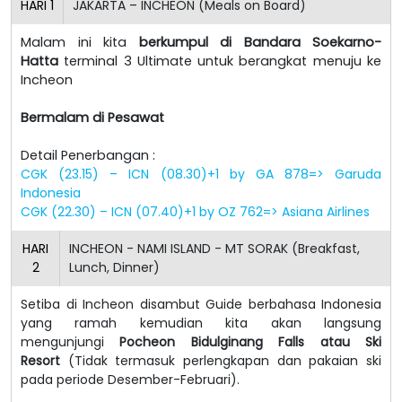
HARI
1
JAKARTA – INCHEON (Meals on Board)
Malam ini kita
berkumpul di Bandara Soekarno-
Hatta
terminal 3 Ultimate untuk berangkat menuju ke
Incheon
Bermalam di Pesawat
Detail Penerbangan :
CGK (23.15) – ICN (08.30)+1 by GA 878=> Garuda
Indonesia
CGK (22.30) – ICN (07.40)+1 by OZ 762=> Asiana Airlines
HARI
INCHEON - NAMI ISLAND - MT SORAK (Breakfast,
2
Lunch, Dinner)
Setiba di Incheon disambut Guide berbahasa Indonesia
yang ramah kemudian kita akan langsung
mengunjungi
Pocheon Bidulginang Falls atau Ski
Resort
(Tidak termasuk perlengkapan dan pakaian ski
pada periode Desember-Februari).