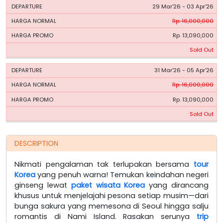
29 Mar'26 - 03 Apr'26
Rp. 16,000,000
Rp. 13,090,000
Sold Out
31 Mar'26 - 05 Apr'26
Rp. 16,000,000
Rp. 13,090,000
Sold Out
DESCRIPTION
Nikmati pengalaman tak terlupakan bersama
tour
Korea
yang penuh warna! Temukan keindahan negeri
ginseng lewat
paket wisata Korea
yang dirancang
khusus untuk menjelajahi pesona setiap musim—dari
bunga sakura yang memesona di Seoul hingga salju
romantis di Nami Island. Rasakan serunya
trip