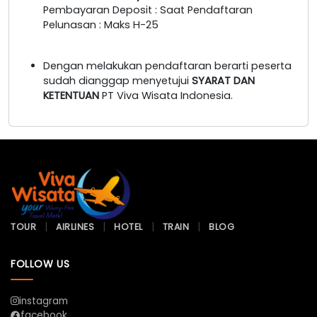
Pembayaran Deposit : Saat Pendaftaran
Pelunasan : Maks H-25
Dengan melakukan pendaftaran berarti peserta
sudah dianggap menyetujui
SYARAT DAN
KETENTUAN
PT Viva Wisata Indonesia.
TOUR
AIRLINES
HOTEL
TRAIN
BLOG
FOLLOW US
instagram
facebook