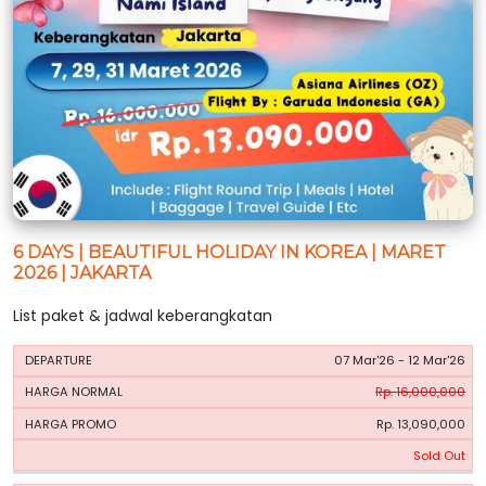
6 DAYS | BEAUTIFUL HOLIDAY IN KOREA | MARET
2026 | JAKARTA
List paket & jadwal keberangkatan
HARGA
HARGA
07 Mar'26 - 12 Mar'26
PERIODE
BOOKING
NORMAL
PROMO
Rp. 16,000,000
Rp. 13,090,000
Sold Out