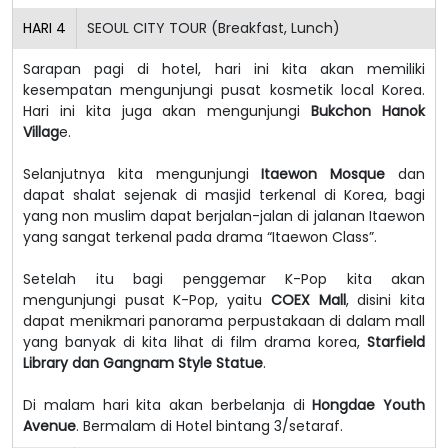
HARI
4
SEOUL CITY TOUR (Breakfast, Lunch)
Sarapan pagi di hotel, hari ini kita akan memiliki
kesempatan mengunjungi pusat kosmetik local Korea.
Hari ini kita juga akan mengunjungi
Bukchon Hanok
Villag
e.
Selanjutnya kita mengunjungi
Itaewon Mosque
dan
dapat shalat sejenak di masjid terkenal di Korea, bagi
yang non muslim dapat berjalan-jalan di jalanan Itaewon
yang sangat terkenal pada drama “Itaewon Class”.
Setelah itu bagi penggemar K-Pop kita akan
mengunjungi pusat K-Pop, yaitu
COEX Mall
, disini kita
dapat menikmari panorama perpustakaan di dalam mall
yang banyak di kita lihat di film drama korea,
Starfield
Library dan Gangnam Style Statue
.
Di malam hari kita akan berbelanja di
Hongdae Youth
Avenue
. Bermalam di Hotel bintang 3/setaraf.