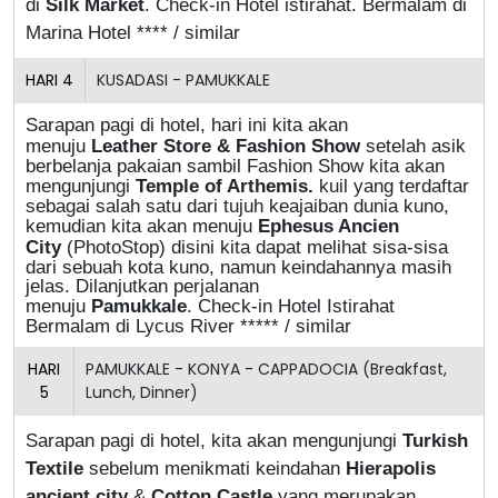
di
Silk Market
. Check-in Hotel istirahat. Bermalam di
Marina Hotel **** / similar
HARI
4
KUSADASI - PAMUKKALE
Sarapan pagi di hotel, hari ini kita akan
menuju
Leather Store & Fashion Show
setelah asik
berbelanja pakaian sambil Fashion Show kita akan
mengunjungi
Temple of Arthemis.
kuil yang terdaftar
sebagai salah satu dari tujuh keajaiban dunia kuno,
kemudian kita akan menuju
Ephesus Ancien
City
(PhotoStop) disini kita dapat melihat sisa-sisa
dari sebuah kota kuno, namun keindahannya masih
jelas. Dilanjutkan perjalanan
menuju
Pamukkale
.
Check-in Hotel Istirahat
Bermalam di Lycus River ***** / similar
HARI
PAMUKKALE - KONYA - CAPPADOCIA (Breakfast,
5
Lunch, Dinner)
Sarapan pagi di hotel, kita akan mengunjungi
Turkish
Textile
sebelum menikmati keindahan
Hierapolis
ancient city
&
Cotton Castle
yang merupakan