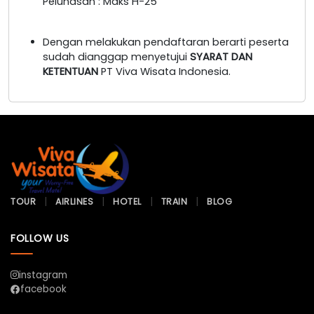
Pelunasan : Maks H-25
Dengan melakukan pendaftaran berarti peserta
sudah dianggap menyetujui
SYARAT DAN
KETENTUAN
PT Viva Wisata Indonesia.
TOUR
AIRLINES
HOTEL
TRAIN
BLOG
FOLLOW US
instagram
facebook