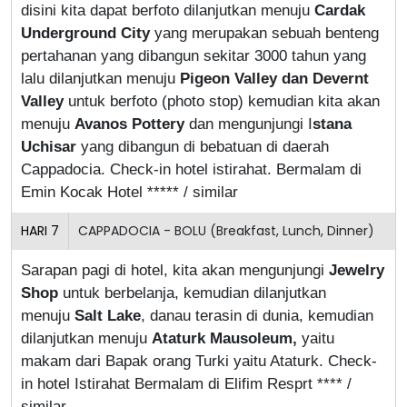
disini kita dapat berfoto dilanjutkan menuju
Cardak
Underground City
yang merupakan sebuah benteng
pertahanan yang dibangun sekitar 3000 tahun yang
lalu dilanjutkan menuju
Pigeon Valley dan Devernt
Valley
untuk berfoto (photo stop) kemudian kita akan
menuju
Avanos Pottery
dan mengunjungi I
stana
Uchisar
yang dibangun di bebatuan di daerah
Cappadocia. Check-in hotel istirahat. Bermalam di
Emin Kocak Hotel ***** / similar
HARI
7
CAPPADOCIA - BOLU (Breakfast, Lunch, Dinner)
Sarapan pagi di hotel, kita akan mengunjungi
Jewelry
Shop
untuk berbelanja, kemudian dilanjutkan
menuju
Salt Lake
, danau terasin di dunia, kemudian
dilanjutkan menuju
Ataturk Mausoleum,
yaitu
makam dari Bapak orang Turki yaitu Ataturk. Check-
in hotel Istirahat Bermalam di Elifim Resprt **** /
similar