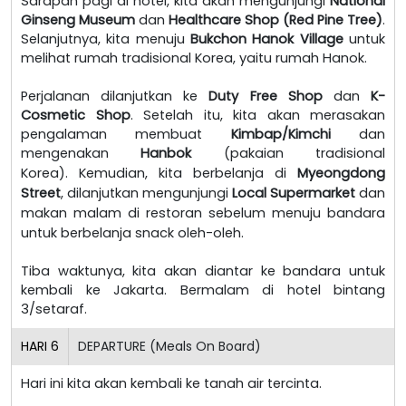
Sarapan pagi di hotel, kita akan mengunjungi
National
Ginseng Museum
dan
Healthcare Shop (Red Pine Tree)
.
Selanjutnya, kita menuju
Bukchon Hanok Village
untuk
melihat rumah tradisional Korea, yaitu rumah Hanok.
Perjalanan dilanjutkan ke
Duty Free Shop
dan
K-
Cosmetic Shop
. Setelah itu, kita akan merasakan
pengalaman membuat
Kimbap/Kimchi
dan
mengenakan
Hanbok
(pakaian tradisional
Korea).
Kemudian, kita berbelanja di
Myeongdong
Street
, dilanjutkan mengunjungi
Local Supermarket
dan
makan malam di restoran sebelum menuju bandara
untuk berbelanja snack oleh-oleh.
Tiba waktunya, kita akan diantar ke bandara untuk
kembali ke Jakarta. Bermalam di hotel bintang
3/setaraf.
HARI
6
DEPARTURE (Meals On Board)
Hari ini kita akan kembali ke tanah air tercinta.