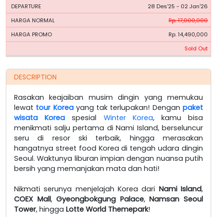
28 Des'25 - 02 Jan'26
Rp. 17,000,000
Rp. 14,490,000
Sold Out
DESCRIPTION
Rasakan keajaiban musim dingin yang memukau
lewat
tour Korea
yang tak terlupakan! Dengan
paket
wisata Korea
spesial
Winter Korea
, kamu bisa
menikmati salju pertama di Nami Island, berseluncur
seru di resor ski terbaik, hingga merasakan
hangatnya street food Korea di tengah udara dingin
Seoul. Waktunya liburan impian dengan nuansa putih
bersih yang memanjakan mata dan hati!
Nikmati serunya menjelajah Korea dari
Nami Island
,
COEX Mall
,
Gyeongbokgung Palace
,
Namsan Seoul
Tower
, hingga
Lotte World Themepark
!