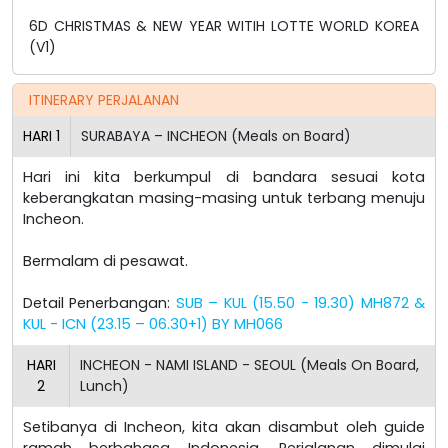
6D CHRISTMAS & NEW YEAR WITIH LOTTE WORLD KOREA
(V1)
ITINERARY PERJALANAN
HARI
1
SURABAYA – INCHEON (Meals on Board)
Hari ini kita berkumpul di bandara sesuai kota
keberangkatan masing-masing untuk terbang menuju
Incheon.
Bermalam di pesawat.
Detail Penerbangan:
SUB – KUL (15.50 - 19.30) MH872 &
KUL - ICN (23.15 – 06.30+1) BY MH066
HARI
INCHEON - NAMI ISLAND - SEOUL (Meals On Board,
2
Lunch)
Setibanya di Incheon, kita akan disambut oleh guide
ramah berbahasa Indonesia. Perjalanan dimulai