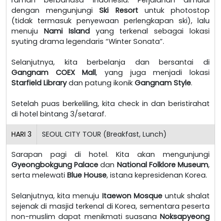
dengan mengunjungi
Ski Resort
untuk photostop
(tidak termasuk penyewaan perlengkapan ski), lalu
menuju
Nami Island
yang terkenal sebagai lokasi
syuting drama legendaris “Winter Sonata”.
Selanjutnya, kita berbelanja dan bersantai di
Gangnam COEX Mall
, yang juga menjadi lokasi
Starfield Library
dan patung ikonik
Gangnam Style
.
Setelah puas berkeliling, kita check in dan beristirahat
di hotel bintang 3/setaraf.
HARI
3
SEOUL CITY TOUR (Breakfast, Lunch)
Sarapan pagi di hotel. Kita akan mengunjungi
Gyeongbokgung Palace
dan
National Folklore Museum
,
serta melewati
Blue House
, istana kepresidenan Korea.
Selanjutnya, kita menuju
Itaewon Mosque
untuk shalat
sejenak di masjid terkenal di Korea, sementara peserta
non-muslim dapat menikmati suasana
Noksapyeong