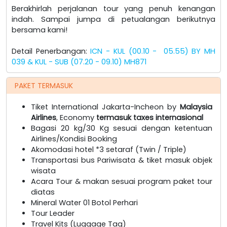
Berakhirlah perjalanan tour yang penuh kenangan
indah. Sampai jumpa di petualangan berikutnya
bersama kami!
Detail Penerbangan:
ICN - KUL (00.10 - 05.55) BY MH
039 & KUL - SUB (07.20 - 09.10) MH871
PAKET TERMASUK
Tiket International Jakarta-Incheon by
Malaysia
Airlines
, Economy
termasuk taxes internasional
Bagasi 20 kg/30 Kg sesuai dengan ketentuan
Airlines/Kondisi Booking
Akomodasi hotel *3 setaraf (Twin / Triple)
Transportasi bus Pariwisata & tiket masuk objek
wisata
Acara Tour & makan sesuai program paket tour
diatas
Mineral Water 01 Botol Perhari
Tour Leader
Travel Kits (Luggage Tag)