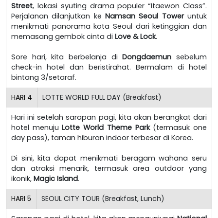
Street
, lokasi syuting drama populer “Itaewon Class”.
Perjalanan dilanjutkan ke
Namsan Seoul Tower
untuk
menikmati panorama kota Seoul dari ketinggian dan
memasang gembok cinta di
Love & Lock
.
Sore hari, kita berbelanja di
Dongdaemun
sebelum
check-in hotel dan beristirahat. Bermalam di hotel
bintang 3/setaraf.
HARI
4
LOTTE WORLD FULL DAY (Breakfast)
Hari ini setelah sarapan pagi, kita akan berangkat dari
hotel menuju
Lotte World Theme Park
(termasuk one
day pass), taman hiburan indoor terbesar di Korea.
Di sini, kita dapat menikmati beragam wahana seru
dan atraksi menarik, termasuk area outdoor yang
ikonik,
Magic Island
.
HARI
5
SEOUL CITY TOUR (Breakfast, Lunch)