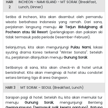
HARI
INCHEON - NAMI ISLAND - MT SORAK (Breakfast,
2
Lunch, Dinner)
Setiba di Incheon, kita akan disambut oleh pemandu
wisata berbahasa Indonesia yang ramah. Dari sana,
perjalanan langsung menuju
Air Terjun Bidulginang di
Pocheon atau Ski Resort
(perlengkapan dan pakaian ski
tidak termasuk pada periode Desember-Februari).
Selanjutnya, kita akan mengunjungi
Pulau Nami
, lokasi
syuting drama Korea terkenal "Winter Sonata". Setelah
itu, perjalanan dilanjutkan menuju
Gunung Sorak
.
Setibanya di sana, kita akan check-in di hotel untuk
beristirahat. Kita akan menginap di hotel atau condotel
setara bintang tiga di area Gangwon.
HARI
3
MT SORAK – SEOUL (Breakfast, Lunch)
Sarapan pagi di hotel. Setelah itu, kita akan memulai tur
menuju
Gunung Sorak
, mengunjungi Benteng
Gwangumsung (termasuk naik kereta gantung), Patung