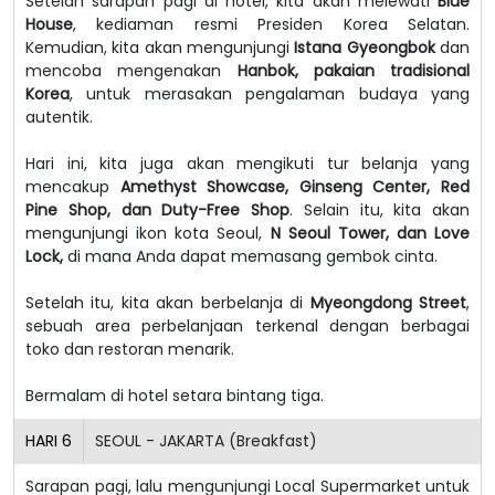
Setelah sarapan pagi di hotel, kita akan melewati
Blue
House
, kediaman resmi Presiden Korea Selatan.
Kemudian, kita akan mengunjungi
Istana Gyeongbok
dan
mencoba mengenakan
Hanbok,
pakaian tradisional
Korea
, untuk merasakan pengalaman budaya yang
autentik.
Hari ini, kita juga akan mengikuti tur belanja yang
mencakup
Amethyst Showcase, Ginseng Center, Red
Pine Shop, dan Duty-Free Shop
. Selain itu, kita akan
mengunjungi ikon kota Seoul,
N Seoul Tower, dan Love
Lock,
di mana Anda dapat memasang gembok cinta.
Setelah itu, kita akan berbelanja di
Myeongdong Street
,
sebuah area perbelanjaan terkenal dengan berbagai
toko dan restoran menarik.
Bermalam di hotel setara bintang tiga.
HARI
6
SEOUL - JAKARTA (Breakfast)
Sarapan pagi, lalu mengunjungi Local Supermarket untuk