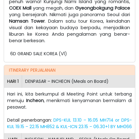
penuh warna! Kunjungi Nami Island yang romantis,
COEX Mall
yang megah, dan
Gyeongbokgung Palace
yang bersejarah. Nikmati juga panorama Seoul dari
Namsan Tower
. Dalam satu tour Korea, keindahan
visual dan kekayaan budaya berpadu, menjadikan
liburan ke Korea Anda pengalaman yang benar-
benar berkesan.
6D GRAND SALE KOREA (V1)
ITINERARY PERJALANAN
HARI
1
DENPASAR – INCHEON (Meals on Board)
Hari ini, kita berkumpul di Meeting Point untuk terbang
menuju
Incheon
, menikmati kenyamanan bermalam di
pesawat.
Detail penerbangan:
DPS-KUL 13.10 – 16.05 MH714 or DPS-
KUL 19.15 – 22.15 MH852 & KUL-ICN 23.15 – 06.30+1 BY MH066