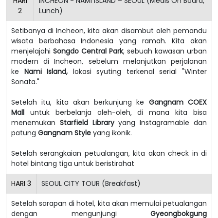
HARI
INCHEON - NAMI ISLAND – SEOUL (Meals On Board,
2
Lunch)
Setibanya di Incheon, kita akan disambut oleh pemandu
wisata berbahasa Indonesia yang ramah.
Kita akan
menjelajahi
Songdo Central Park
, sebuah kawasan urban
modern di Incheon, sebelum melanjutkan perjalanan
ke
Nami Island,
lokasi syuting terkenal serial "Winter
Sonata."
Setelah itu, kita akan berkunjung ke
Gangnam COEX
Mall
untuk berbelanja oleh-oleh, di mana kita bisa
menemukan
Starfield Library
yang Instagramable dan
patung
Gangnam Style
yang ikonik.
Setelah serangkaian petualangan, kita akan check in di
hotel bintang tiga untuk beristirahat
HARI
3
SEOUL CITY TOUR (Breakfast)
Setelah sarapan di hotel, kita akan memulai petualangan
dengan mengunjungi
Gyeongbokgung