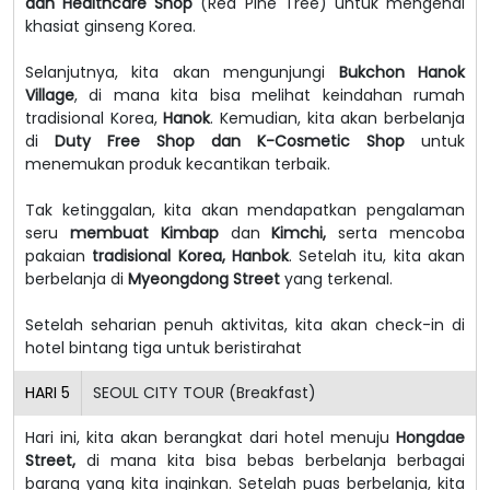
dan Healthcare Shop
(Red Pine Tree) untuk mengenal
khasiat ginseng Korea.
Selanjutnya, kita akan mengunjungi
Bukchon Hanok
Village
, di mana kita bisa melihat keindahan rumah
tradisional Korea,
Hanok
. Kemudian, kita akan berbelanja
di
Duty Free Shop dan K-Cosmetic Shop
untuk
menemukan produk kecantikan terbaik.
Tak ketinggalan, kita akan mendapatkan pengalaman
seru
membuat Kimbap
dan
Kimchi,
serta mencoba
pakaian
tradisional Korea, Hanbok
. Setelah itu, kita akan
berbelanja di
Myeongdong Street
yang terkenal.
Setelah seharian penuh aktivitas, kita akan check-in di
hotel bintang tiga untuk beristirahat
HARI
5
SEOUL CITY TOUR (Breakfast)
Hari ini, kita akan berangkat dari hotel menuju
Hongdae
Street,
di mana kita bisa bebas berbelanja berbagai
barang yang kita inginkan.
Setelah puas berbelanja, kita