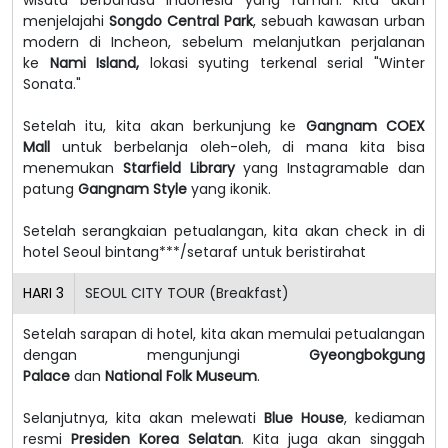
menjelajahi
Songdo Central Park
, sebuah kawasan urban
modern di Incheon, sebelum melanjutkan perjalanan
ke
Nami Island,
lokasi syuting terkenal serial "Winter
Sonata."
Setelah itu, kita akan berkunjung ke
Gangnam COEX
Mall
untuk berbelanja oleh-oleh, di mana kita bisa
menemukan
Starfield Library
yang Instagramable dan
patung
Gangnam Style
yang ikonik.
Setelah serangkaian petualangan, kita akan check in di
hotel Seoul bintang***/setaraf untuk beristirahat
HARI
3
SEOUL CITY TOUR (Breakfast)
Setelah sarapan di hotel, kita akan memulai petualangan
dengan mengunjungi
Gyeongbokgung
Palace
dan
National Folk Museum
.
Selanjutnya, kita akan melewati
Blue House
, kediaman
resmi
Presiden Korea Selatan
. Kita juga akan singgah