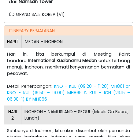
dari
Namsan Tower
.
6D GRAND SALE KOREA (V1)
ITINERARY PERJALANAN
HARI
1
MEDAN – INCHEON
Hari ini, kita berkumpul di Meeting Point
bandara
International Kualanamu Medan
untuk terbang
menuju Incheon, menikmati kenyamanan bermalam di
pesawat.
Detail Penerbangan:
KNO - KUL (09.20 – 11.20) MH861 or
KNO - KUL (16.50 – 19.00) MH865 & KUL - ICN (23.15 –
06.30+1) BY MH066
HARI
INCHEON - NAMI ISLAND – SEOUL (Meals On Board,
2
Lunch)
Setibanya di Incheon, kita akan disambut oleh pemandu
wisata berbahasa Indonesia yang ramah.
Kita akan