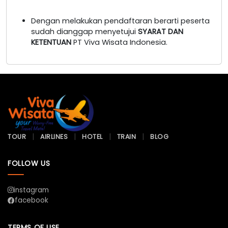
Dengan melakukan pendaftaran berarti peserta
sudah dianggap menyetujui
SYARAT DAN
KETENTUAN
PT Viva Wisata Indonesia.
TOUR
AIRLINES
HOTEL
TRAIN
BLOG
FOLLOW US
instagram
facebook
TERMS OF USE