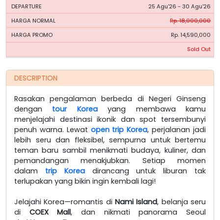
25 Agu'26 - 30 Agu'26
Rp. 18,000,000
Rp. 14,590,000
Sold Out
DESCRIPTION
Rasakan pengalaman berbeda di Negeri Ginseng
dengan
tour Korea
yang membawa kamu
menjelajahi destinasi ikonik dan spot tersembunyi
penuh warna. Lewat
open trip Korea
, perjalanan jadi
lebih seru dan fleksibel, sempurna untuk bertemu
teman baru sambil menikmati budaya, kuliner, dan
pemandangan menakjubkan. Setiap momen
dalam
trip Korea
dirancang untuk liburan tak
terlupakan yang bikin ingin kembali lagi!
Jelajahi Korea—romantis di
Nami Island
, belanja seru
di
COEX Mall
, dan nikmati panorama Seoul