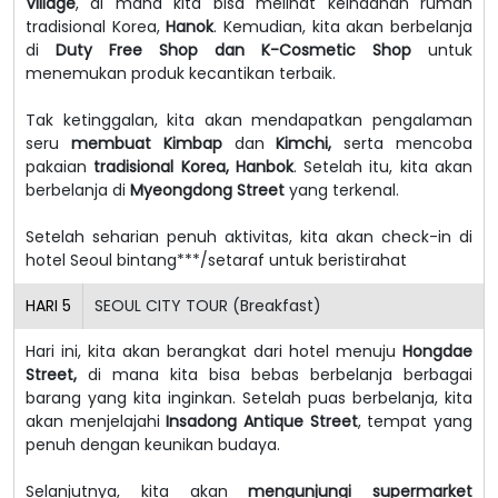
Village
, di mana kita bisa melihat keindahan rumah
tradisional Korea,
Hanok
. Kemudian, kita akan berbelanja
di
Duty Free Shop dan K-Cosmetic Shop
untuk
menemukan produk kecantikan terbaik.
Tak ketinggalan, kita akan mendapatkan pengalaman
seru
membuat Kimbap
dan
Kimchi,
serta mencoba
pakaian
tradisional Korea, Hanbok
. Setelah itu, kita akan
berbelanja di
Myeongdong Street
yang terkenal.
Setelah seharian penuh aktivitas, kita akan check-in di
hotel Seoul bintang***/setaraf untuk beristirahat
HARI
5
SEOUL CITY TOUR (Breakfast)
Hari ini, kita akan berangkat dari hotel menuju
Hongdae
Street,
di mana kita bisa bebas berbelanja berbagai
barang yang kita inginkan.
Setelah puas berbelanja, kita
akan menjelajahi
Insadong Antique Street
, tempat yang
penuh dengan keunikan budaya.
Selanjutnya, kita akan
mengunjungi supermarket